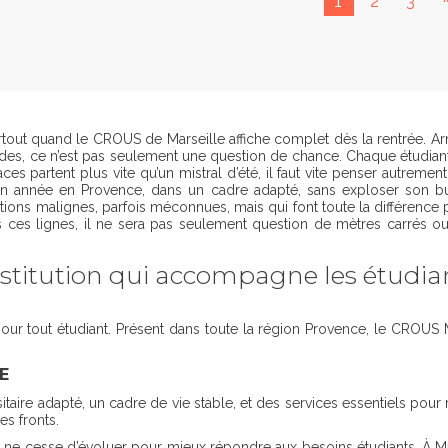
1
2
3
rtout quand le CROUS de Marseille affiche complet dès la rentrée. Arr
des, ce n’est pas seulement une question de chance. Chaque étudiant 
s partent plus vite qu’un mistral d’été, il faut vite penser autrement
son année en Provence, dans un cadre adapté, sans exploser son bud
ions malignes, parfois méconnues, mais qui font toute la différence p
s ces lignes, il ne sera pas seulement question de mètres carrés ou
nstitution qui accompagne les étudia
pour tout étudiant. Présent dans toute la région Provence, le CRO
E
itaire adapté, un cadre de vie stable, et des services essentiels pour ré
es fronts.
 cesse d’évoluer pour mieux répondre aux besoins étudiants. À Marseil