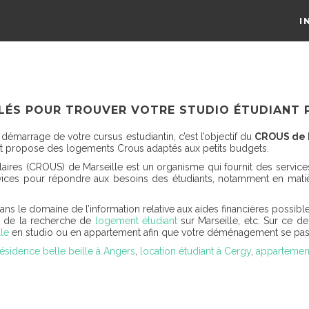
I
CLÉS POUR TROUVER VOTRE STUDIO ÉTUDIANT 
émarrage de votre cursus estudiantin, c’est l’objectif du
CROUS de 
 et propose des logements Crous adaptés aux petits budgets.
ires (CROUS) de Marseille est un organisme qui fournit des services 
ices pour répondre aux besoins des étudiants, notamment en matièr
ans le domaine de l’information relative aux aides financières possible
es, de la recherche de
logement étudiant
sur Marseille, etc. Sur ce de
lle
en studio ou en appartement afin que votre déménagement se pass
résidence belle beille à Angers
,
location étudiant à Cergy
,
appartement