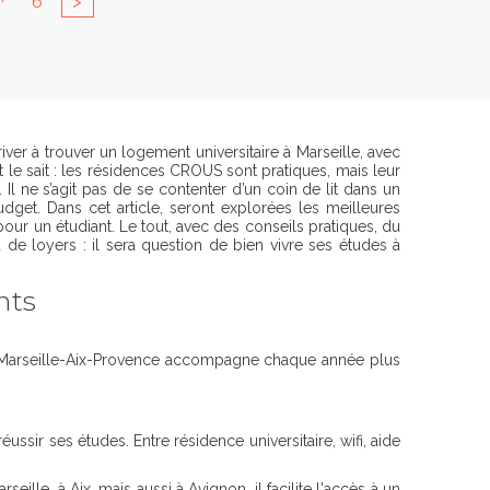
6
>
iver à trouver un logement universitaire à Marseille, avec
le sait : les résidences CROUS sont pratiques, mais leur
. Il ne s’agit pas de se contenter d’un coin de lit dans un
get. Dans cet article, seront explorées les meilleures
our un étudiant. Le tout, avec des conseils pratiques, du
 de loyers : il sera question de bien vivre ses études à
nts
US Marseille-Aix-Provence accompagne chaque année plus
ussir ses études. Entre résidence universitaire, wifi, aide
le, à Aix, mais aussi à Avignon, il facilite l'accès à un