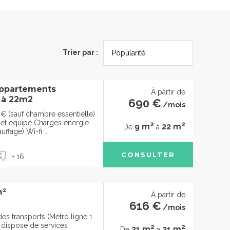
Trier par :
ppartements
À partir de
 à 22m2
690 €
/mois
€ (sauf chambre essentielle)
t équipé Charges énergie
2
2
9 m
22 m
De
à
uffage) Wi-fi ...
CONSULTER
+ 16
m²
À partir de
616 €
/mois
des transports (Métro ligne 1
2, dispose de services
2
2
21 m
21 m
De
à