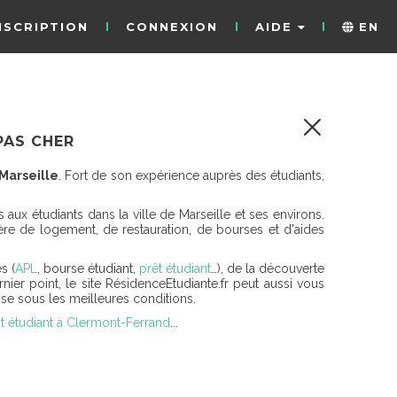
NSCRIPTION
CONNEXION
AIDE
EN
PAS CHER
Marseille
. Fort de son expérience auprès des étudiants,
aux étudiants dans la ville de Marseille et ses environs.
e de logement, de restauration, de bourses et d'aides
s (
APL
, bourse étudiant,
prêt étudiant
…), de la découverte
rnier point, le site RésidenceEtudiante.fr peut aussi vous
e sous les meilleures conditions.
 étudiant à Clermont-Ferrand
...