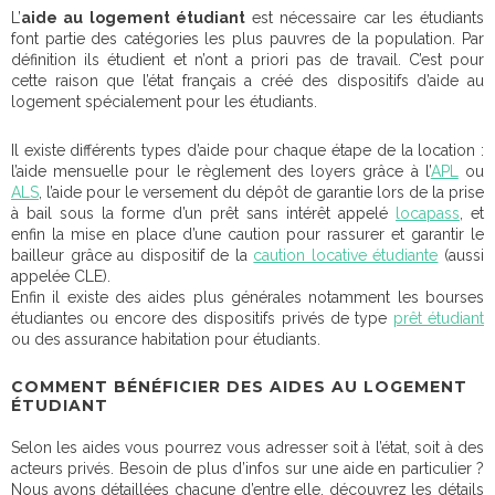
L’
aide au logement étudiant
est nécessaire car les étudiants
font partie des catégories les plus pauvres de la population. Par
définition ils étudient et n’ont a priori pas de travail. C’est pour
cette raison que l’état français a créé des dispositifs d’aide au
logement spécialement pour les étudiants.
Il existe différents types d’aide pour chaque étape de la location :
l’aide mensuelle pour le règlement des loyers grâce à l’
APL
ou
ALS
, l’aide pour le versement du dépôt de garantie lors de la prise
à bail sous la forme d’un prêt sans intérêt appelé
locapass
, et
enfin la mise en place d’une caution pour rassurer et garantir le
bailleur grâce au dispositif de la
caution locative étudiante
(aussi
appelée CLE).
Enfin il existe des aides plus générales notamment les bourses
étudiantes ou encore des dispositifs privés de type
prêt étudiant
ou des assurance habitation pour étudiants.
COMMENT BÉNÉFICIER DES AIDES AU LOGEMENT
ÉTUDIANT
Selon les aides vous pourrez vous adresser soit à l’état, soit à des
acteurs privés. Besoin de plus d’infos sur une aide en particulier ?
Nous avons détaillées chacune d’entre elle, découvrez les détails