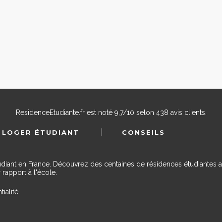
ResidenceEtudiante.fr
est noté
9,7
/
10
selon
438
avis clients.
 LOGER ÉTUDIANT
CONSEILS
udiant en France. Découvrez des centaines de résidences étudiantes a
 rapport à l'école.
tialité