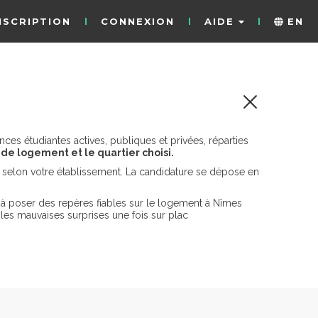
NSCRIPTION
CONNEXION
AIDE
EN
es étudiantes actives, publiques et privées, réparties
 de logement et le quartier choisi.
er selon votre établissement. La candidature se dépose en
 à poser des repères fiables sur le logement à Nîmes
 les mauvaises surprises une fois sur plac