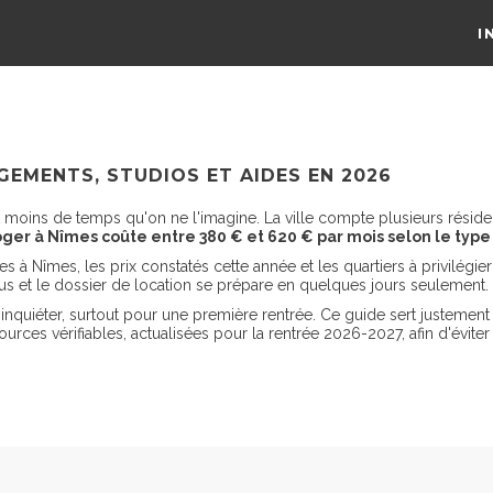
I
GEMENTS, STUDIOS ET AIDES EN 2026
oins de temps qu'on ne l'imagine. La ville compte plusieurs résidenc
oger à Nîmes coûte entre 380 € et 620 € par mois selon le type
à Nîmes, les prix constatés cette année et les quartiers à privilégi
ous et le dossier de location se prépare en quelques jours seulement.
inquiéter, surtout pour une première rentrée. Ce guide sert justement
rces vérifiables, actualisées pour la rentrée 2026-2027, afin d'éviter