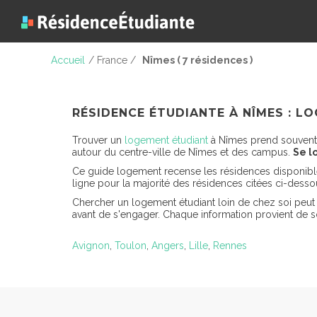
Accueil
/ France /
Nîmes ( 7 résidences )
RÉSIDENCE ÉTUDIANTE À NÎMES : LO
Trouver un
logement étudiant
à Nîmes prend souvent m
autour du centre-ville de Nîmes et des campus.
Se l
Ce guide logement recense les résidences disponibles 
ligne pour la majorité des résidences citées ci-dess
Chercher un logement étudiant loin de chez soi peut 
avant de s'engager. Chaque information provient de sou
Avignon
,
Toulon
,
Angers
,
Lille
,
Rennes