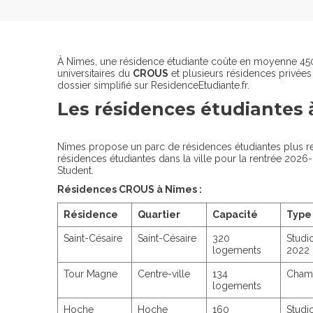
À Nîmes, une résidence étudiante coûte en moyenne 450
universitaires du
CROUS
et plusieurs résidences privées
dossier simplifié sur ResidenceEtudiante.fr.
Les résidences étudiantes
Nîmes propose un parc de résidences étudiantes plus re
résidences étudiantes dans la ville pour la rentrée 2026
Student.
Résidences CROUS à Nîmes :
Résidence
Quartier
Capacité
Type
Saint-Césaire
Saint-Césaire
320
Studi
logements
2022
Tour Magne
Centre-ville
134
Chamb
logements
Hoche
Hoche
160
Studi