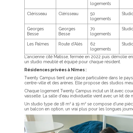
logements
Clérisseau
Clérisseau
50
Studi
logements
Georges
Georges
70
Studi
Besse
Besse
logements
Les Palmes
Route d'Alès
62
Studi
logements
L'ancienne cité Matisse, fermée en 2022 puis démolie en 
un studio meublé et équipé pour chaque résident.
Résidences privées à Nîmes :
Twenty Campus tient une place particulière dans le pay
centre-ville et des arènes. Elle propose des studios me
Chaque logement Twenty Campus inclut un lit avec couett
vaisselle. La salle d'eau individuelle vient avec un kit de
Un studio type de 18 m² à 19 m² se compose d'une pièce 
un balcon en option, un vrai plus pour les longues journ