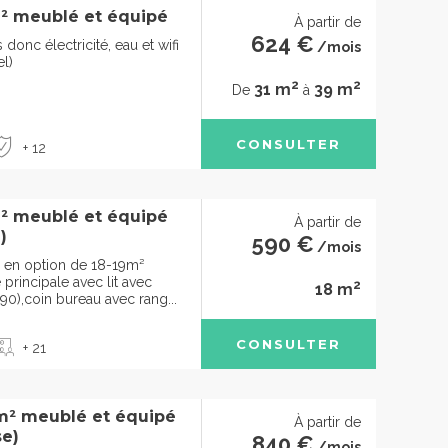
² meublé et équipé
À partir de
624 €
onc électricité, eau et wifi
/mois
el)
2
2
31 m
39 m
De
à
CONSULTER
+ 12
² meublé et équipé
À partir de
)
590 €
/mois
 en option de 18-19m²
principale avec lit avec
2
18 m
 90),coin bureau avec rang...
CONSULTER
+ 21
m² meublé et équipé
À partir de
se)
840 €
/mois