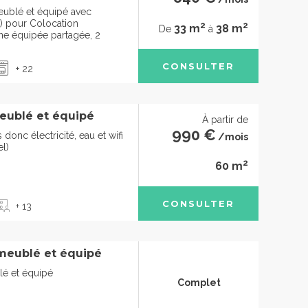
ublé et équipé avec
n) pour Colocation
2
2
33 m
38 m
De
à
ne équipée partagée, 2
CONSULTER
+ 22
eublé et équipé
À partir de
990 €
onc électricité, eau et wifi
/mois
el)
2
60 m
CONSULTER
+ 13
 meublé et équipé
lé et équipé
Complet