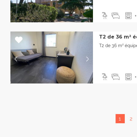
+
T2 de 36 m² é
T2 de 36 m² équip
+
1
2