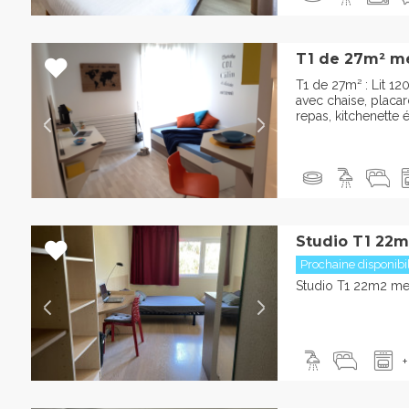
T1 de 27m² m
T1 de 27m² : Lit 1
avec chaise, placa
repas, kitchenette é
Studio T1 22m
Prochaine disponib
Studio T1 22m2 me
+