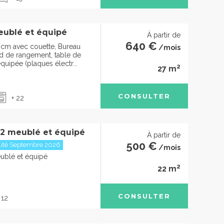
eublé et équipé
À partir de
640 €
20cm avec couette, Bureau
/mois
rd de rangement, table de
quipée (plaques électr...
2
27 m
CONSULTER
+ 22
2 meublé et équipé
À partir de
500 €
ilité Septembre 2026
/mois
ublé et équipé
2
22 m
CONSULTER
 12