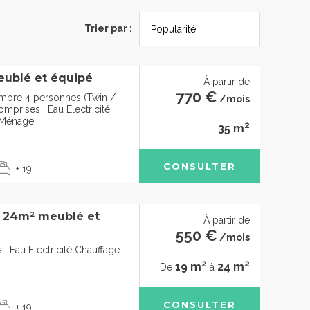
Trier par :
eublé et équipé
À partir de
770 €
mbre 4 personnes (Twin /
/mois
mprises : Eau Electricité
t Ménage
2
35 m
CONSULTER
+ 19
à 24m² meublé et
À partir de
550 €
/mois
: Eau Electricité Chauffage
2
2
19 m
24 m
De
à
CONSULTER
+ 19