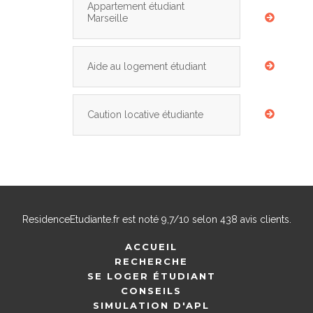
Appartement étudiant
Marseille
Aide au logement étudiant
Caution locative étudiante
ResidenceEtudiante.fr
est noté
9,7
/
10
selon
438
avis clients.
ACCUEIL
RECHERCHE
SE LOGER ÉTUDIANT
CONSEILS
SIMULATION D'APL