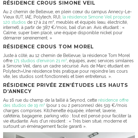
RÉSIDENCE CROUS SIMONE VEIL
Au 2 chemin de Bellevue, en plein cœur du campus Annecy-Le-
Vieux (IUT, IAE, Polytech, RU),
la résidence Simone Veil propose
120 studios
de 17 à 24 m², meublés et équipés (eau, électricité,
internet), à partir de 387 €/mois, bail d’un an. Avis étudiant : «
Calme, super bien placé, une équipe disponible nickel pour
démarrer sereinement. »
RÉSIDENCE CROUS TOM MOREL
Juste à côté, au 12 chemin de Bellevue, la résidence Tom Morel
offre
171 studios d’environ 21 m²
, équipés, avec services similaires
à Simone Veil, dans un cadre sécurisé. Avis de Marc étudiant en
Polytech«Une résidence très pratique pour rejoindre les cours
vite, les studios sont fonctionnels et bien entretenus. ».
RÉSIDENCE PRIVÉE ZEN’ÉTUDES LES HAUTS
D’ANNECY
Au 16 rue du champ de la taillé à Seynod, cette
résidence offre
des studios de 19 m²
(pour 1 ou 2 personnes) dès 519 €/mois
charges comprises. Kitchenette équipée, internet, laverie,
cafétéria, bagagerie, parking vélo : tout est pensé pour faciliter la
vie étudiante. Avis d'un résident : « Très bien situé, moderne et
surtount un éménagement facile garanti ».