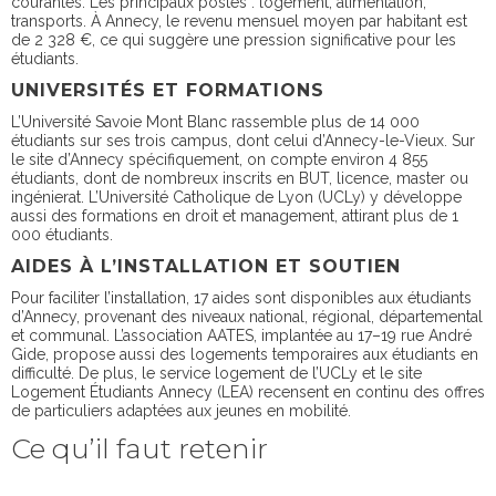
courantes. Les principaux postes : logement, alimentation,
transports. À Annecy, le revenu mensuel moyen par habitant est
de 2 328 €, ce qui suggère une pression significative pour les
étudiants.
UNIVERSITÉS ET FORMATIONS
L’Université Savoie Mont Blanc rassemble plus de 14 000
étudiants sur ses trois campus, dont celui d’Annecy-le-Vieux. Sur
le site d’Annecy spécifiquement, on compte environ 4 855
étudiants, dont de nombreux inscrits en BUT, licence, master ou
ingénierat. L’Université Catholique de Lyon (UCLy) y développe
aussi des formations en droit et management, attirant plus de 1
000 étudiants.
AIDES À L’INSTALLATION ET SOUTIEN
Pour faciliter l’installation, 17 aides sont disponibles aux étudiants
d’Annecy, provenant des niveaux national, régional, départemental
et communal. L’association AATES, implantée au 17–19 rue André
Gide, propose aussi des logements temporaires aux étudiants en
difficulté. De plus, le service logement de l’UCLy et le site
Logement Étudiants Annecy (LEA) recensent en continu des offres
de particuliers adaptées aux jeunes en mobilité.
Ce qu’il faut retenir