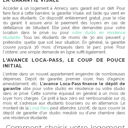
LA GARANTIE VISALE
Accéder à un logement à Annecy sans garant est un défi. Pour
faire face à cette barrière, la garantie Visale, est l’aide qui vient en
aide aux étudiants. Ce dispositif, entièrement gratuit, joue le rôle
du garant. Il assure ainsi le paiement des loyers en cas de
défaillance de l’étudiant. Elle peut être demandée pour votre
location dans le privé ou pour
votre studio en résidence
étudiante
. Tous les étudiants de moins de 30 ans peuvent y
prétendre, quelle que soit leur situation. En général, la garantie
couvre jusqu'à 36 mois d'impayés dans le parc privé. Pour
l'obtenir, une simple demande en ligne suffit également.
L'AVANCE LOCA-PASS, LE COUP DE POUCE
INITIAL
L'entrée dans un nouvel appartement engendre de nombreuses
dépenses. Dépôt de garantie, premier loyer, frais d'agence,
ameublement, etc.
L'avance Loca-Pass finance le dépôt de
garantie
utile pour votre studio en résidence ou votre studio
dans le privé. Cette somme équivaut en général à un mois de
loyer hors charges. Ce prêt à taux zéro est remboursable sur 25
mois et s'adresse aux étudiants boursiers ou en alternance. Le
montant de la
Loca-Pass
peut atteindre, 1200€, de quoi couvrir le
dépôt de garantie d'un studio meublé ou d'une chambre dans
une résidence étudiante.
Comment choisir votre logement