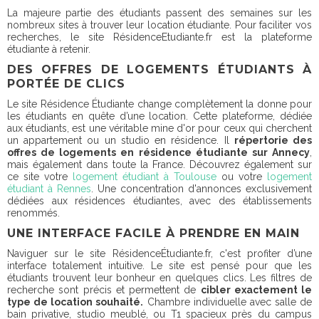
La majeure partie des étudiants passent des semaines sur les
nombreux sites à trouver leur location étudiante. Pour faciliter vos
recherches, le site RésidenceEtudiante.fr est la plateforme
étudiante à retenir.
DES OFFRES DE LOGEMENTS ÉTUDIANTS À
PORTÉE DE CLICS
Le site Résidence Étudiante change complètement la donne pour
les étudiants en quête d’une location. Cette plateforme, dédiée
aux étudiants, est une véritable mine d'or pour ceux qui cherchent
un appartement ou un studio en résidence. Il
répertorie des
offres de logements en résidence étudiante sur Annecy
,
mais également dans toute la France. Découvrez également sur
ce site votre
logement étudiant à Toulouse
ou votre
logement
étudiant à Rennes
. Une concentration d'annonces exclusivement
dédiées aux résidences étudiantes, avec des établissements
renommés.
UNE INTERFACE FACILE À PRENDRE EN MAIN
Naviguer sur le site RésidenceÉtudiante.fr, c'est profiter d’une
interface totalement intuitive. Le site est pensé pour que les
étudiants trouvent leur bonheur en quelques clics. Les filtres de
recherche sont précis et permettent de
cibler exactement le
type de location souhaité.
Chambre individuelle avec salle de
bain privative, studio meublé, ou T1 spacieux près du campus