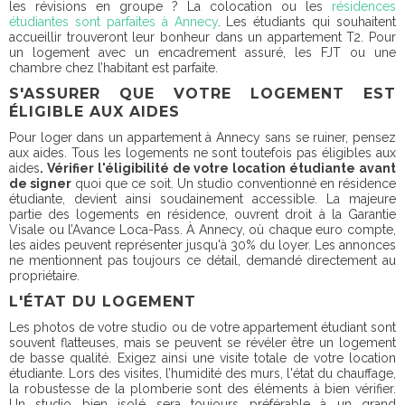
les révisions en groupe ? La colocation ou les
résidences
étudiantes sont parfaites à Annecy
. Les étudiants qui souhaitent
accueillir trouveront leur bonheur dans un appartement T2. Pour
un logement avec un encadrement assuré, les FJT ou une
chambre chez l’habitant est parfaite.
S'ASSURER QUE VOTRE LOGEMENT EST
ÉLIGIBLE AUX AIDES
Pour loger dans un appartement à Annecy sans se ruiner, pensez
aux aides. Tous les logements ne sont toutefois pas éligibles aux
aides
. Vérifier l'éligibilité de votre location étudiante avant
de signer
quoi que ce soit. Un studio conventionné en résidence
étudiante, devient ainsi soudainement accessible. La majeure
partie des logements en résidence, ouvrent droit à la Garantie
Visale ou l’Avance Loca-Pass. À Annecy, où chaque euro compte,
les aides peuvent représenter jusqu'à 30% du loyer. Les annonces
ne mentionnent pas toujours ce détail, demandé directement au
propriétaire.
L'ÉTAT DU LOGEMENT
Les photos de votre studio ou de votre appartement étudiant sont
souvent flatteuses, mais se peuvent se révéler être un logement
de basse qualité. Exigez ainsi une visite totale de votre location
étudiante. Lors des visites, l’humidité des murs, l'état du chauffage,
la robustesse de la plomberie sont des éléments à bien vérifier.
Un studio bien isolé sera toujours préférable à un grand