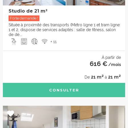
Studio de 21 m²
Forte demande !
Située à proximité des transports (Métro ligne 1 et tram ligne
1 et 2, dispose de services adaptés : salle de fitness, salon
de dé...
+ 11
À partir de
616 €
/mois
2
2
21 m
21 m
De
à
CONSULTER