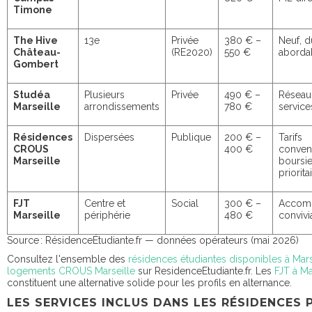
Timone
The Hive
13e
Privée
380 € –
Neuf, d
Château-
(RE2020)
550 €
aborda
Gombert
Studéa
Plusieurs
Privée
490 € –
Réseau 
Marseille
arrondissements
780 €
service
Résidences
Dispersées
Publique
200 € –
Tarifs
CROUS
400 €
conven
Marseille
boursie
priorita
FJT
Centre et
Social
300 € –
Accom
Marseille
périphérie
480 €
convivia
Source : RésidenceÉtudiante.fr — données opérateurs (mai 2026)
Consultez l'ensemble des
résidences étudiantes disponibles à Mars
logements CROUS Marseille
sur ResidenceEtudiante.fr. Les
FJT à Ma
constituent une alternative solide pour les profils en alternance.
LES SERVICES INCLUS DANS LES RÉSIDENCES 