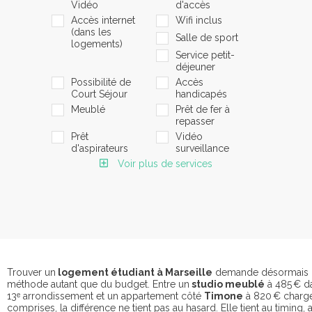
Vidéo
d'accès
Accès internet
Wifi inclus
(dans les
Salle de sport
logements)
Service petit-
déjeuner
Possibilité de
Accès
Court Séjour
handicapés
Meublé
Prêt de fer à
repasser
Prêt
Vidéo
d'aspirateurs
surveillance
Voir plus de services
Trouver un
logement étudiant à Marseille
demande désormais 
méthode autant que du budget. Entre un
studio meublé
à 485 € d
13ᵉ arrondissement et un appartement côté
Timone
à 820 € charg
comprises, la différence ne tient pas au hasard. Elle tient au timing, a