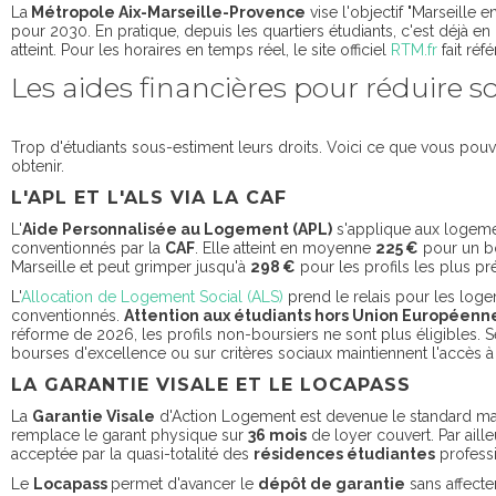
La
Métropole Aix-Marseille-Provence
vise l'objectif "Marseille e
pour 2030. En pratique, depuis les quartiers étudiants, c'est déjà en
atteint. Pour les horaires en temps réel, le site officiel
RTM.fr
fait réf
Les aides financières pour réduire s
Trop d'étudiants sous-estiment leurs droits. Voici ce que vous pou
obtenir.
L'APL ET L'ALS VIA LA CAF
L'
Aide Personnalisée au Logement (APL)
s'applique aux logem
conventionnés par la
CAF
. Elle atteint en moyenne
225 €
pour un bo
Marseille et peut grimper jusqu'à
298 €
pour les profils les plus pr
L'
Allocation de Logement Social (ALS)
prend le relais pour les log
conventionnés.
Attention aux étudiants hors Union Européenn
réforme de 2026, les profils non-boursiers ne sont plus éligibles. S
bourses d'excellence ou sur critères sociaux maintiennent l'accès à
LA GARANTIE VISALE ET LE LOCAPASS
La
Garantie Visale
d'Action Logement est devenue le standard mars
remplace le garant physique sur
36 mois
de loyer couvert. Par ailleu
acceptée par la quasi-totalité des
résidences étudiantes
profess
Le
Locapass
permet d'avancer le
dépôt de garantie
sans affecte