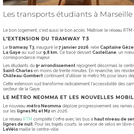
Les transports étudiants à Marseille
Le bon logement, c'est aussi le bon accès. Maîtriser le réseau RTM 
L'EXTENSION DU TRAMWAY T3
Le
tramway T3
, inauguré le
7 janvier 2026
, relie
Capitaine Gèze
La Gaye
au sud sur
9,8 km.
Ce tracé dessert
Castellane
, un nœu
correspondance majeur.
Les étudiants du
9ᵉ arrondissement
rejoignent désormais le centre
Saint-Charles
en moins de trente minutes. En revanche, les réside
Château-Gombert
continuent d'utiliser le métro M1 pour leurs d
Cette extension sud transforme radicalement l'accessibilité des c
secteur de la Gaye.
LE MÉTRO NEOMMA ET LES NOUVELLES MOBIL
Le nouveau
métro Neomma
déploie progressivement ses rames 
sur les
lignes M1 et M2
en 2026.
Le réseau
RTM
complète l'offre avec les bus à
haut niveau de se
lignes de nuit
. Pour les trajets courts, le service de vélos en libre-
LeVélo
maille le centre-ville.