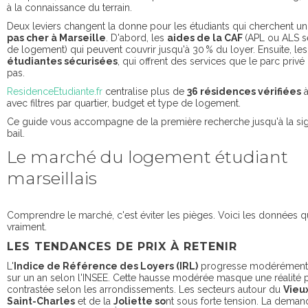
à la connaissance du terrain.
Deux leviers changent la donne pour les étudiants qui cherchent u
pas cher à Marseille
. D'abord, les
aides de la CAF
(APL ou ALS s
de logement) qui peuvent couvrir jusqu'à 30 % du loyer. Ensuite, le
étudiantes sécurisées
, qui offrent des services que le parc priv
pas.
ResidenceEtudiante.fr
centralise plus de
36 résidences vérifiées
à
avec filtres par quartier, budget et type de logement.
Ce guide vous accompagne de la première recherche jusqu'à la si
bail.
Le marché du logement étudiant
marseillais
Comprendre le marché, c'est éviter les pièges. Voici les données 
vraiment.
LES TENDANCES DE PRIX À RETENIR
L'
Indice de Référence des Loyers (IRL)
progresse modérémen
sur un an selon l'INSEE. Cette hausse modérée masque une réalité 
contrastée selon les arrondissements. Les secteurs autour du
Vieu
Saint-Charles
et de la
Joliette so
nt sous forte tension. La dema