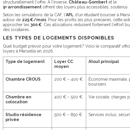
structurellement l'offre. À l'inverse,
Château-Gombert
et le
9ᵉ arrondissement
offrent des loyers plus accessibles, soutenus
Selon les simulations de la CAF, l'
APL
d'un étudiant boursier à Marse
autour de
225 €/mois
. Pour les profils les plus précaires, cette ai
approcher les
300 €
. Ces allocations réduisent fortement l'effort b
des locataires.
LES TYPES DE LOGEMENTS DISPONIBLES
Quel budget prévoir pour votre logement ? Voici le comparatif offic
loyers à Marseille en 2026.
Type de logement
Loyer CC
Atout principal
moyen
Chambre CROUS
200 € – 400 €
Économie maximale, p
boursiers
Chambre en
400 € – 500 €
Vie sociale, charges 
colocation
Studio résidence
500 € – 850 €
Services inclus, sécuri
privée