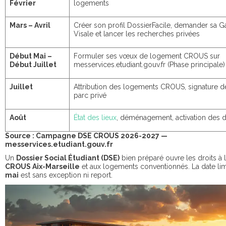
Février
logements
Mars – Avril
Créer son profil DossierFacile, demander sa Ga
Visale et lancer les recherches privées
Début Mai –
Formuler ses vœux de logement CROUS sur
Début Juillet
messervices.etudiant.gouv.fr (Phase principale)
Juillet
Attribution des logements CROUS, signature d
parc privé
Août
État des lieux
, déménagement, activation des d
Source : Campagne DSE CROUS 2026-2027 —
messervices.etudiant.gouv.fr
Un
Dossier Social Étudiant (DSE)
bien préparé ouvre les droits à 
CROUS Aix-Marseille
et aux logements conventionnés. La date li
mai
est sans exception ni report.