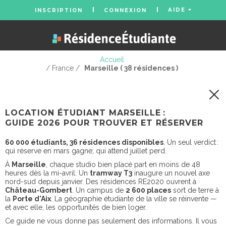
AIDE
INSCRIPTION
CONNEXION
Accueil
/ France /
Marseille ( 38 résidences )
LOCATION ÉTUDIANT MARSEILLE :
GUIDE 2026 POUR TROUVER ET RÉSERVER
60 000 étudiants, 36 résidences disponibles
. Un seul verdict :
qui réserve en mars gagne; qui attend juillet perd.
À
Marseille
, chaque studio bien placé part en moins de 48
heures dès la mi-avril. Un
tramway T3
inaugure un nouvel axe
nord-sud depuis janvier. Des résidences RE2020 ouvrent à
Château-Gombert
. Un campus de
2 600 places
sort de terre à
la
Porte d'Aix
. La géographie étudiante de la ville se réinvente —
et avec elle, les opportunités de bien loger.
Ce guide ne vous donne pas seulement des informations. Il vous