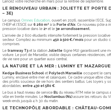
Lancez votre recherche en mars pour la rentrée de septembre.
LE RENOUVEAU URBAIN : JOLIETTE ET PORTE D
– 3E)
Le campus
Omnes Education
, ouvert en 2026, rassemble l'ECE, Su
l'HEIP et l'ESCE sur
6 260 m²
à la
Porte d'Aix
. Ce nouveau pôle a int
pression locative dans le
2ᵉ
et le
3e arrondissement.
L'arrivée de 2 600 étudiants intensifie fortement la pression locative
secteur. Comptez au minimum
450 à 500 €/mois
pour un studio 
comprises.
Le
tramway T3
et la station
Joliette
(ligne M2) garantissent une mo
voiture. Le port de Marseille, visible depuis certaines résidences, of
de vie rare pour un quartier aussi central.
LA NATURE ET LA MER : LUMINY ET MAZARGUES
Kedge Business School
et
Polytech Marseille
occupent le cam
Luminy, enclavé entre mer et calanques. Ce cadre unique attire ch
des profils soucieux de vie hors des sentiers battus. Les loyers y s
abordables,
entre 430 et 580 €
.
Le bus à haut niveau de service
B1
du réseau RTM relie le campus a
ville en trente minutes. Le
Noctambus (N1)
assure les retours du V
week-ends jusqu’à 4 h 30 du matin.
LE TECHNOPÔLE ABORDABLE : CHÂTEAU-GOM