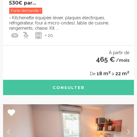
530€ par...
Forte demande !
› Kitchenette équipée (évier, plaques électriques,
réfrigérateur, four à micro-ondes), table de cuisine,
rangements, chaise. Kit ...
+ 20
À partir de
465 €
/mois
2
2
18 m
22 m
De
à
CONSULTER