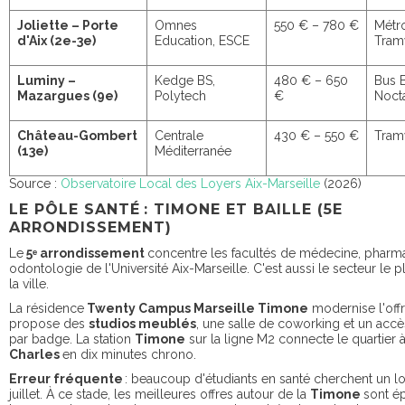
Joliette – Porte
Omnes
550 € – 780 €
Métr
d'Aix (2e-3e)
Education, ESCE
Tram
Luminy –
Kedge BS,
480 € – 650
Bus B
Mazargues (9e)
Polytech
€
Noct
Château-Gombert
Centrale
430 € – 550 €
Tram
(13e)
Méditerranée
Source :
Observatoire Local des Loyers Aix-Marseille
(2026)
LE PÔLE SANTÉ : TIMONE ET BAILLE (5E
ARRONDISSEMENT)
Le
5ᵉ arrondissement
concentre les facultés de médecine, pharma
odontologie de l'Université Aix-Marseille. C'est aussi le secteur le p
la ville.
La résidence
Twenty Campus Marseille Timone
modernise l'offr
propose des
studios meublés
, une salle de coworking et un accè
par badge. La station
Timone
sur la ligne M2 connecte le quartier 
Charles
en dix minutes chrono.
Erreur fréquente
: beaucoup d'étudiants en santé cherchent un 
juillet. À ce stade, les meilleures offres autour de la
Timone
sont é