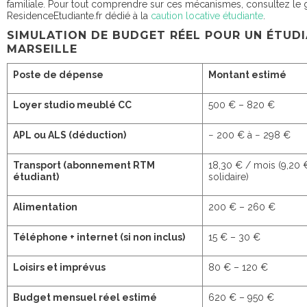
familiale. Pour tout comprendre sur ces mécanismes, consultez le 
ResidenceEtudiante.fr dédié à la
caution locative étudiante
.
SIMULATION DE BUDGET RÉEL POUR UN ÉTUDI
MARSEILLE
Poste de dépense
Montant estimé
Loyer studio meublé CC
500 € – 820 €
APL ou ALS (déduction)
− 200 € à − 298 €
Transport (abonnement RTM
18,30 € / mois (9,20 €
étudiant)
solidaire)
Alimentation
200 € – 260 €
Téléphone + internet (si non inclus)
15 € – 30 €
Loisirs et imprévus
80 € – 120 €
Budget mensuel réel estimé
620 € – 950 €