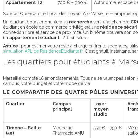
Appartement T2
700 € – 900 €
Autonomie, espace de
Source : Observatoire Local des Loyers Aix-Marseille — ampmetrop
Un étudiant boursier orientera sa
recherche
vers une chambre
CR
étudiant en école de commerce privilégiera une
résidence sécur
connexion fibre et service de proximité. Un binôme trouvera son 
un
appartement étudiant
T2 bien situé.
Astuce
: pour estimer votre reste à charge en trente secondes, utili
simulation APL de ResidenceEtudiante.fr
. C'est gratuit, instantané, sa
Les quartiers pour étudiants à Marse
Marseille compte 16 arrondissements. Tous ne se valent pas selon 
campus, votre budget et votre mode de vie.
LE COMPARATIF DES QUATRE PÔLES UNIVERSI
Quartier
Campus
Loyer
Accè
principal
moyen
tran
studio
Timone – Baille
Médecine,
550 € – 750 €
Métr
(5e)
Pharmacie AMU
stat