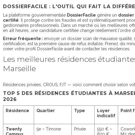
DOSSIERFACILE : L'OUTIL QUI FAIT LA DIFFÉR
La plateforme gouvernementale
DossierFacile
génère un
dossier 
certifié
. Il protège contre les fraudes et est systématiquement prior
gestionnaires professionnels. Dans un marché où les meilleures off
en 48 heures, une candidature certifiée change réellement l'ordre de
Erreur fréquente :
envoyer un dossier scan de mauvaise qualité, 
certification, est la première cause de refus évitable. Prenez dix mi
créer votre profil DossierFacile avant de contacter les résidences.
Les meilleures résidences étudiante
Marseille
Résidences privées, CROUS, FJT — voici comment choisir selon votr
TOP 5 DES RÉSIDENCES ÉTUDIANTES À MARSEI
2026
Résidence
Quartier
Type
Loyer
Point f
indicatif
Twenty
5e – Timone
Privée
550 € –
Cowork
Campus
820 €
M2 dire