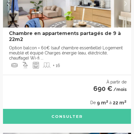
Chambre en appartements partagés de 9 à
22m2
Option balcon = 60€ (sauf chambre essentielle) Logement
meublé et équipé Charges énergie (eau, éléctricité,
chauffage) Wi-fi ...
+ 16
À partir de
690 €
/mois
2
2
9 m
22 m
De
à
CONSULTER