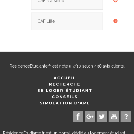
CAF Marseille
CAF Lille
ResidenceEtudiante.fr
est noté
9,7
/
10
selon
438
avis clients.
ACCUEIL
RECHERCHE
SE LOGER ÉTUDIANT
CONSEILS
SIMULATION D'APL
RésidenceÉtudiante.fr est un portail dédié au logement étudiant