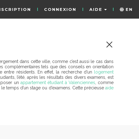
NSCRIPTION
CONNEXION
AIDE
EN
hébergement dans cette ville, comme c’est aussi le cas dans
s complémentaires tels que des conseils en orientation
e entre résidents. En effet, la recherche d’un
logement
ants, l’été, après les résultats des divers examens, est
roposer un
appartement étudiant à Valenciennes
, comme
e, le temps d’un stage ou d’examens. Cette précieuse
aide