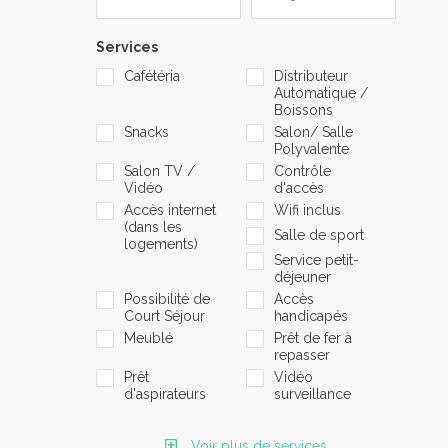
Services
Cafétéria
Distributeur
Automatique /
Boissons
Snacks
Salon/ Salle
Polyvalente
Salon TV /
Contrôle
Vidéo
d'accès
Accès internet
Wifi inclus
(dans les
Salle de sport
logements)
Service petit-
déjeuner
Possibilité de
Accès
Court Séjour
handicapés
Meublé
Prêt de fer à
repasser
Prêt
Vidéo
d'aspirateurs
surveillance
Voir plus de services