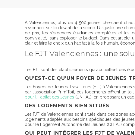
À Valenciennes, plus de 4 500 jeunes cherchent chaque 
reviennent sur le devant de la scène. Pas juste une chambr
de prix, les résidences étudiantes complètes et les dé
convivialité, sans exploser le budget. Dans cet article, 
clair et faire le choix d’un habitat à la fois humain, écon
Le FJT Valenciennes : une sol
Les FJT sont des établissements qui accueillent des étudi
QU'EST-CE QU'UN FOYER DE JEUNES T
Les Foyers de Jeunes Travailleurs (FJT) à Valenciennes 
par l'association Prim'Toit, ces logements offrent un to
pour l'Habitat des Jeunes
(UNHAJ), en proposant un cadre
DES LOGEMENTS BIEN SITUÉS
Les FJT de Valenciennes sont situés dans des zones acce
logements adaptés aux besoins spécifiques des jeunes
pour le Logement Autonome des Jeunes (CLLAJ) complèt
QUI PEUT INTÉGRER LES FJT DE VALE