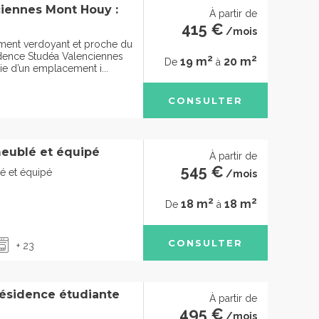
iennes Mont Houy :
À partir de
415 €
/mois
ment verdoyant et proche du
sidence Studéa Valenciennes
2
2
19 m
20 m
De
à
e d’un emplacement i...
CONSULTER
eublé et équipé
À partir de
545 €
é et équipé
/mois
2
2
18 m
18 m
De
à
CONSULTER
+ 23
résidence étudiante
À partir de
495 €
/mois