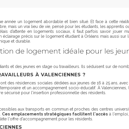
année un logement abordable et bien situé. Et face à cette réalité,
e, mais un vrai lieu de vie, pensé pour les étudiants, les apprentis ou 
lais d’attente en logements sociaux, il faut parfois savoir jouer m
un éclairage précis sur le logement étudiant à Orléans mais aussi sur 
omique et durable.
ution de logement idéale pour les jeu
ants et des jeunes en stage ou travailleurs. Ils séduisent sur de nombr
RAVAILLEURS À VALENCIENNES ?
sont des résidences sociales dédiées aux jeunes de 16 à 25 ans, ave
it temporaire et un accompagnement socio-éducatif. À Valenciennes, le
 sécurisé pour l'insertion professionnelle des résidents.
ssibles aux transports en commun et proches des centres universitai
.
Ces emplacements stratégiques facilitent l'accès
à l'emploi,
e l'offre d'accompagnement pour les résidents.
NCIENNES