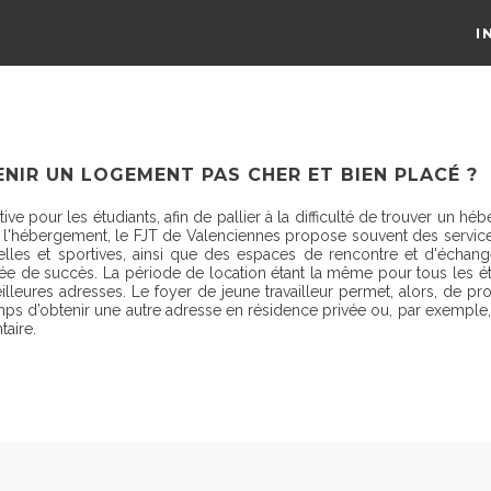
I
NIR UN LOGEMENT PAS CHER ET BIEN PLACÉ ?
ative pour les étudiants, afin de pallier à la difficulté de trouver un 
'hébergement, le FJT de Valenciennes propose souvent des service
relles et sportives, ainsi que des espaces de rencontre et d'échang
 de succès. La période de location étant la même pour tous les étudi
illeures adresses. Le foyer de jeune travailleur permet, alors, de p
temps d’obtenir une autre adresse en résidence privée ou, par exempl
aire.