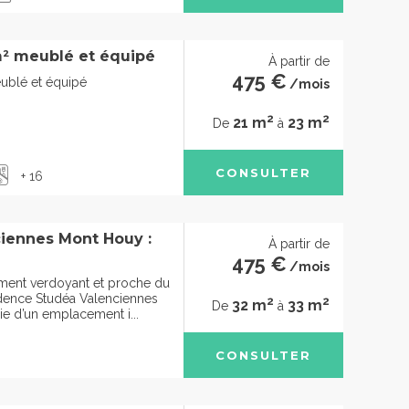
² meublé et équipé
À partir de
475 €
ublé et équipé
/mois
2
2
21 m
23 m
De
à
CONSULTER
+ 16
iennes Mont Houy :
À partir de
475 €
/mois
ment verdoyant et proche du
sidence Studéa Valenciennes
2
2
32 m
33 m
De
à
e d’un emplacement i...
CONSULTER