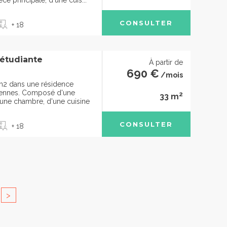
e principale, d'une cuis...
CONSULTER
+ 18
 étudiante
À partir de
690 €
/mois
m2 dans une résidence
ciennes. Composé d'une
2
33 m
d'une chambre, d'une cuisine
CONSULTER
+ 18
>