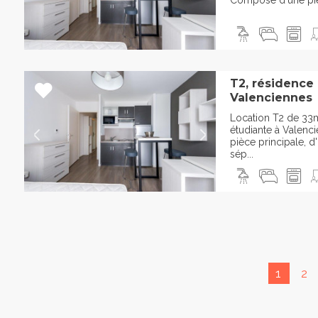
Composé d'une pièc
T2, résidence
Valenciennes
Location T2 de 33
étudiante à Valen
pièce principale, 
sép...
1
2