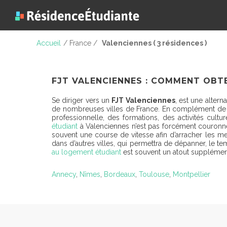
Accueil
/ France /
Valenciennes ( 3 résidences )
FJT VALENCIENNES : COMMENT OBTE
Se diriger vers un
FJT Valenciennes
, est une altern
de nombreuses villes de France. En complément de l
professionnelle, des formations, des activités cultu
étudiant
à Valenciennes n’est pas forcément couronnée
souvent une course de vitesse afin d’arracher les me
dans d’autres villes, qui permettra de dépanner, le 
au logement étudiant
est souvent un atout supplément
Annecy
,
Nîmes
,
Bordeaux
,
Toulouse
,
Montpellier