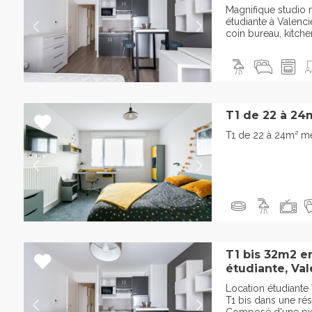
Magnifique studio
étudiante à Valenc
coin bureau, kitchene
T1 de 22 à 24
T1 de 22 à 24m² m
T1 bis 32m2 e
étudiante, Va
Location étudiante
T1 bis dans une ré