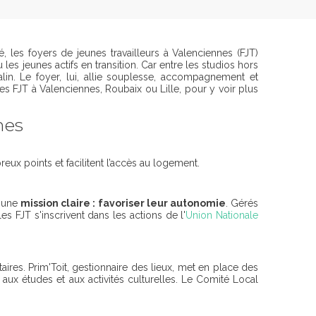
 les foyers de jeunes travailleurs à Valenciennes (FJT)
les jeunes actifs en transition. Car entre les studios hors
alin. Le foyer, lui, allie souplesse, accompagnement et
les FJT à Valenciennes, Roubaix ou Lille, pour y voir plus
nes
eux points et facilitent l’accès au logement.
c une
mission claire : favoriser leur autonomie
. Gérés
s FJT s'inscrivent dans les actions de l'
Union Nationale
res. Prim'Toit, gestionnaire des lieux, met en place des
 aux études et aux activités culturelles. Le Comité Local