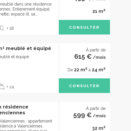
 meublé dans une résidence
iennes. Entièrement équipé,
2
21 m
tte, espace lit, sa...
CONSULTER
+ 18
m² meublé et équipé
À partir de
615 €
eublé et équipé
/mois
2
2
22 m
24 m
De
à
CONSULTER
+ 24
n résidence
À partir de
lenciennes
599 €
/mois
 Valenciennes : appartement
sidence à Valenciennes.
2
32 m