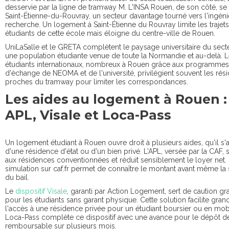
desservie par la ligne de tramway M. L'INSA Rouen, de son côté, se 
Saint-Étienne-du-Rouvray, un secteur davantage tourné vers l'ingénie
recherche. Un logement à Saint-Étienne du Rouvray limite les trajet
étudiants de cette école mais éloigne du centre-ville de Rouen.
UniLaSalle et le GRETA complètent le paysage universitaire du sect
une population étudiante venue de toute la Normandie et au-delà. 
étudiants internationaux, nombreux à Rouen grâce aux programmes
d'échange de NEOMA et de l'université, privilégient souvent les rés
proches du tramway pour limiter les correspondances.
Les aides au logement à Rouen :
APL, Visale et Loca-Pass
Un logement étudiant à Rouen ouvre droit à plusieurs aides, qu'il s'
d'une résidence d'état ou d'un bien privé. L'APL, versée par la CAF, 
aux résidences conventionnées et réduit sensiblement le loyer net.
simulation sur caf.fr permet de connaître le montant avant même la 
du bail.
Le
dispositif Visale
, garanti par Action Logement, sert de caution gra
pour les étudiants sans garant physique. Cette solution facilite gra
l'accès à une résidence privée pour un étudiant boursier ou en mobi
Loca-Pass complète ce dispositif avec une avance pour le dépôt de
remboursable sur plusieurs mois.