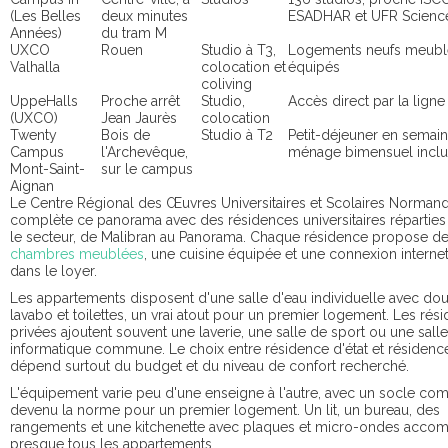
(Les Belles
deux minutes
ESADHAR et UFR Scienc
Années)
du tram M
UXCO
Rouen
Studio à T3,
Logements neufs meubl
Valhalla
colocation et
équipés
coliving
UppeHalls
Proche arrêt
Studio,
Accès direct par la lign
(UXCO)
Jean Jaurès
colocation
Twenty
Bois de
Studio à T2
Petit-déjeuner en semain
Campus
l'Archevêque,
ménage bimensuel inclu
Mont-Saint-
sur le campus
Aignan
Le Centre Régional des Œuvres Universitaires et Scolaires Normand
complète ce panorama avec des résidences universitaires réparties 
le secteur, de Malibran au Panorama. Chaque résidence propose d
chambres meublées
, une cuisine équipée et une connexion internet
dans le loyer.
Les appartements disposent d'une salle d'eau individuelle avec do
lavabo et toilettes, un vrai atout pour un premier logement. Les rés
privées ajoutent souvent une laverie, une salle de sport ou une salle
informatique commune. Le choix entre résidence d'état et résidenc
dépend surtout du budget et du niveau de confort recherché.
L'équipement varie peu d'une enseigne à l'autre, avec un socle c
devenu la norme pour un premier logement. Un lit, un bureau, des
rangements et une kitchenette avec plaques et micro-ondes acco
presque tous les appartements.