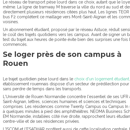
Le réseau de transport pèse lourd dans ce choix, autant que le loyer
même. La ligne de tramway M traverse la ville du nord au sud et de
directement plusieurs résidences citées plus haut. Les lignes TEOR 
bus F2 complètent ce maillage vers Mont-Saint-Aignan et les co
voisines.
Un abonnement étudiant, proposé par le réseau Astuce, réduit sen
le coût des trajets quotidiens vers les campus. Avant de signer un ba
test du trajet aux heures de pointe évite bien des surprises une fois
commencés.
Se loger près de son campus à
Rouen
Le trajet quotidien pèse lourd dans le
choix d'un logement étudiant
établissement rouennais dispose d'un secteur de prédilection pour
sans perdre de temps dans les transports.
L'Université de Rouen Normandie concentre l'essentiel de ses UFR
Saint-Aignan, lettres, sciences humaines et sciences et techniques
comprises. Les résidences comme Twenty Campus ou Campus In s
à quelques minutes à pied des amphithéâtres. NEOMA Business Sch
EM Normandie, installées côté rive droite, rapprochent leurs étudia
centre-ville et de ses résidences privées.
L'ISCOM et l'ESADHAR profitent aussi de cette localisation centrale, 