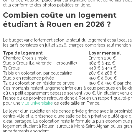
Un rendez-vous sur place avant la signature permet de vérifier l'état
et la conformité des photos publiées en ligne.
Combien coûte un logement
étudiant à Rouen en 2026 ?
Le budget varie fortement selon le statut du logement et sa localisat
les tarifs constatés en juillet 2026, charges comprises sauf mention 
Type de logement
Loyer mensuel
Chambre Crous simple
Environ 200 €
Studio Crous (La Varende, Herbouville)
382 € à 411 €
T1 Crous
448 € à 449 €
T1 bis en colocation, par colocataire
287 € à 288 €
Studio en résidence privée
450 € à 600 €
T2 ou colocation en résidence privée
350 € à 450 € par ch
Ces montants restent largement inférieurs à ceux pratiqués en Île-d
où un petit appartement dépasse souvent 700 €. Un étudiant venu d
France ou de province retrouve donc à Rouen un rapport qualité-pri
pour une
ville universitaire
de cette taille en France.
Le loyer d'un studette en résidence privée grimpe avec la proximit
centre-ville et la présence d'une salle de bain privative plutôt que d
d'eau partagée. La colocation reste la formule la plus économique
logement étudiant à Rouen, surtout à Mont-Saint-Aignan où les gra
appartements abondent.