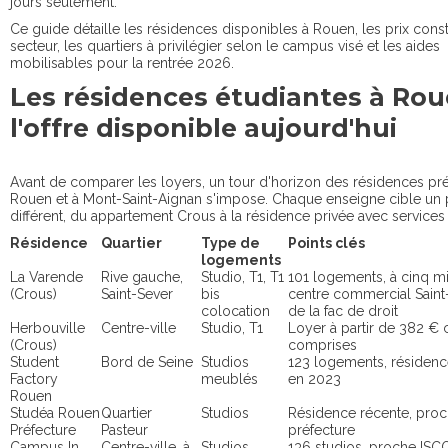
jours seulement.
Ce guide détaille les résidences disponibles à Rouen, les prix cons
secteur, les quartiers à privilégier selon le campus visé et les aides
mobilisables pour la rentrée 2026.
Les résidences étudiantes à Rou
l'offre disponible aujourd'hui
Avant de comparer les loyers, un tour d'horizon des résidences pr
Rouen et à Mont-Saint-Aignan s'impose. Chaque enseigne cible un p
différent, du appartement Crous à la résidence privée avec services 
Résidence
Quartier
Type de
Points clés
logements
La Varende
Rive gauche,
Studio, T1, T1
101 logements, à cinq m
(Crous)
Saint-Sever
bis
centre commercial Saint
colocation
de la fac de droit
Herbouville
Centre-ville
Studio, T1
Loyer à partir de 382 €
(Crous)
comprises
Student
Bord de Seine
Studios
123 logements, résidenc
Factory
meublés
en 2023
Rouen
Studéa Rouen
Quartier
Studios
Résidence récente, pro
Préfecture
Pasteur
préfecture
Campus In
Centre-ville, à
Studios
136 studios, proche ISC