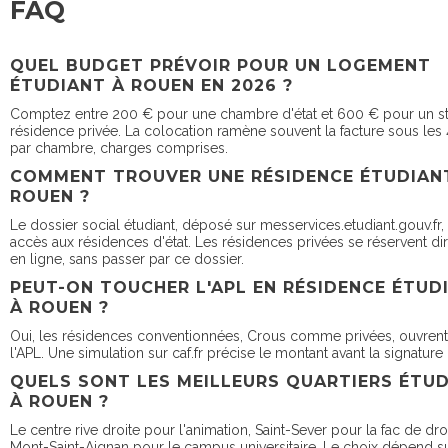
FAQ
QUEL BUDGET PRÉVOIR POUR UN LOGEMENT
ÉTUDIANT À ROUEN EN 2026 ?
Comptez entre 200 € pour une chambre d'état et 600 € pour un s
résidence privée. La colocation ramène souvent la facture sous les
par chambre, charges comprises.
COMMENT TROUVER UNE RÉSIDENCE ÉTUDIAN
ROUEN ?
Le dossier social étudiant, déposé sur messervices.etudiant.gouv.fr
accès aux résidences d'état. Les résidences privées se réservent d
en ligne, sans passer par ce dossier.
PEUT-ON TOUCHER L'APL EN RÉSIDENCE ÉTUD
À ROUEN ?
Oui, les résidences conventionnées, Crous comme privées, ouvrent 
l'APL. Une simulation sur caf.fr précise le montant avant la signature 
QUELS SONT LES MEILLEURS QUARTIERS ÉTU
À ROUEN ?
Le centre rive droite pour l'animation, Saint-Sever pour la fac de droi
Mont-Saint-Aignan pour le campus universitaire. Le choix dépend s