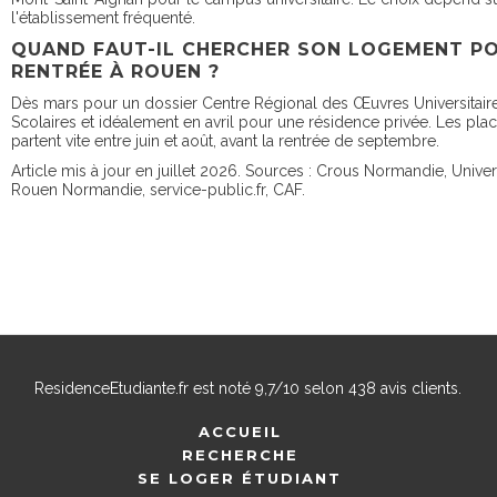
l'établissement fréquenté.
QUAND FAUT-IL CHERCHER SON LOGEMENT P
RENTRÉE À ROUEN ?
Dès mars pour un dossier Centre Régional des Œuvres Universitaire
Scolaires et idéalement en avril pour une résidence privée. Les pla
partent vite entre juin et août, avant la rentrée de septembre.
Article mis à jour en juillet 2026. Sources : Crous Normandie, Univer
Rouen Normandie, service-public.fr, CAF.
ResidenceEtudiante.fr
est noté
9,7
/
10
selon
438
avis clients.
ACCUEIL
RECHERCHE
SE LOGER ÉTUDIANT