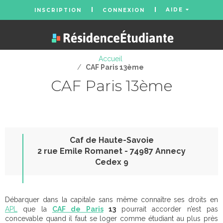
AIDE
INSCRIPTION
CONNEXION
Accueil
/
CAF Paris 13ème
CAF Paris 13ème
Caf de Haute-Savoie
2 rue Emile Romanet - 74987 Annecy
Cedex 9
Débarquer dans la capitale sans même connaître ses droits en
APL
que la
CAF de Paris
13
pourrait accorder n’est pas
concevable quand il faut se loger comme étudiant au plus près