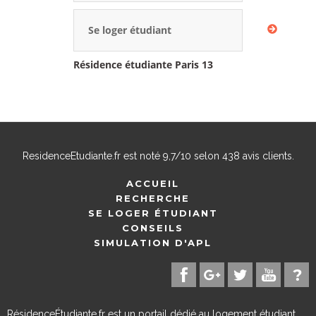
Se loger étudiant
Résidence étudiante Paris 13
ResidenceEtudiante.fr
est noté
9,7
/
10
selon
438
avis clients.
ACCUEIL
RECHERCHE
SE LOGER ÉTUDIANT
CONSEILS
SIMULATION D'APL
RésidenceÉtudiante.fr est un portail dédié au logement étudiant