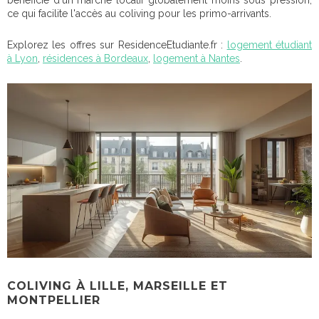
bénéficie d'un marché locatif globalement moins sous pression,
ce qui facilite l'accès au coliving pour les primo-arrivants.
Explorez les offres sur ResidenceEtudiante.fr :
logement étudiant
à Lyon
,
résidences à Bordeaux
,
logement à Nantes
.
COLIVING À LILLE, MARSEILLE ET
MONTPELLIER