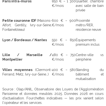
Paris intra-muros
850 € – 1 300
Quartier, chambre
€/mois
avec salle de bain
privée
Petite couronne IDF
(Maisons-
600 € – 900
Proximité
Alfort, Gentilly, Ivry-sur-Seine,
€/mois
métro/RER,
Fontainebleau)
résidence neuve
Lyon / Bordeaux / Nantes
550 € – 850
Équipements
€/mois
premium inclus
Lille / Marseille /
480 € – 750
Centre-ville vs
Montpellier
€/mois
périphérie
Villes moyennes
(Clermont-
400 € – 580
Standing du
Ferrand, Metz, Ivry-sur-Seine…)
€/mois
bâtiment et
mutualisation
Source : Olap/ANIL, Observatoire des Loyers de l'Agglomération
Parisienne et données meublés 2025. Données 2026 en cours
d'actualisation. Fourchettes indicatives — les prix varient selon
l'opérateur et les services.