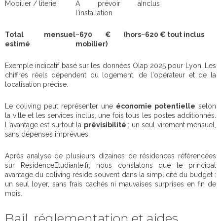
Mobilier / literie
À prévoir à
Inclus
l'installation
Total mensuel
~670 € (hors
~620 € tout inclus
estimé
mobilier)
Exemple indicatif basé sur les données Olap 2025 pour Lyon. Les
chiffres réels dépendent du logement, de l'opérateur et de la
localisation précise.
Le coliving peut représenter une
économie potentielle
selon
la ville et les services inclus, une fois tous les postes additionnés.
L'avantage est surtout la
prévisibilité
: un seul virement mensuel,
sans dépenses imprévues.
Après analyse de plusieurs dizaines de résidences référencées
sur ResidenceEtudiante.fr, nous constatons que le principal
avantage du coliving réside souvent dans la simplicité du budget :
un seul loyer, sans frais cachés ni mauvaises surprises en fin de
mois.
Bail, réglementation et aides