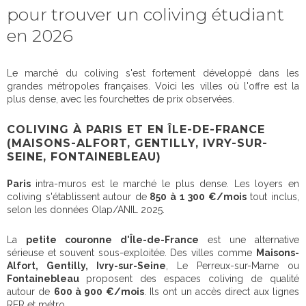
pour trouver un coliving étudiant
en 2026
Le marché du coliving s'est fortement développé dans les
grandes métropoles françaises. Voici les villes où l'offre est la
plus dense, avec les fourchettes de prix observées.
COLIVING À PARIS ET EN ÎLE-DE-FRANCE
(MAISONS-ALFORT, GENTILLY, IVRY-SUR-
SEINE, FONTAINEBLEAU)
Paris
intra-muros est le marché le plus dense. Les loyers en
coliving s'établissent autour de
850 à 1 300 €/mois
tout inclus,
selon les données Olap/ANIL 2025.
La
petite couronne d'Île-de-France
est une alternative
sérieuse et souvent sous-exploitée. Des villes comme
Maisons-
Alfort, Gentilly, Ivry-sur-Seine
, Le Perreux-sur-Marne ou
Fontainebleau
proposent des espaces coliving de qualité
autour de
600 à 900 €/mois
. Ils ont un accès direct aux lignes
RER et métro.