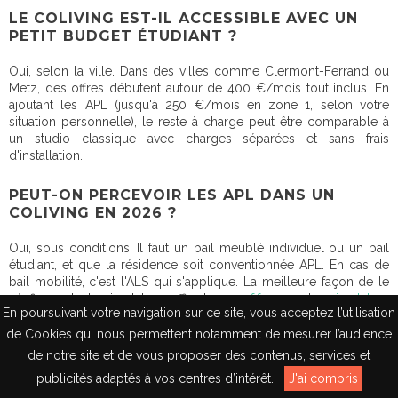
LE COLIVING EST-IL ACCESSIBLE AVEC UN
PETIT BUDGET ÉTUDIANT ?
Oui, selon la ville. Dans des villes comme Clermont-Ferrand ou
Metz, des offres débutent autour de 400 €/mois tout inclus. En
ajoutant les APL (jusqu'à 250 €/mois en zone 1, selon votre
situation personnelle), le reste à charge peut être comparable à
un studio classique avec charges séparées et sans frais
d'installation.
PEUT-ON PERCEVOIR LES APL DANS UN
COLIVING EN 2026 ?
Oui, sous conditions. Il faut un bail meublé individuel ou un bail
étudiant, et que la résidence soit conventionnée APL. En cas de
bail mobilité, c'est l'ALS qui s'applique. La meilleure façon de le
vérifier reste le simulateur officiel sur
caf.fr
, ou notre
simulateur
En poursuivant votre navigation sur ce site, vous acceptez l’utilisation
APL
.
de Cookies qui nous permettent notamment de mesurer l’audience
LES ÉTUDIANTS ERASMUS PEUVENT-ILS
de notre site et de vous proposer des contenus, services et
EN
S'INSTALLER EN COLIVING ?
publicités adaptés à vos centres d’intérêt.
J'ai compris