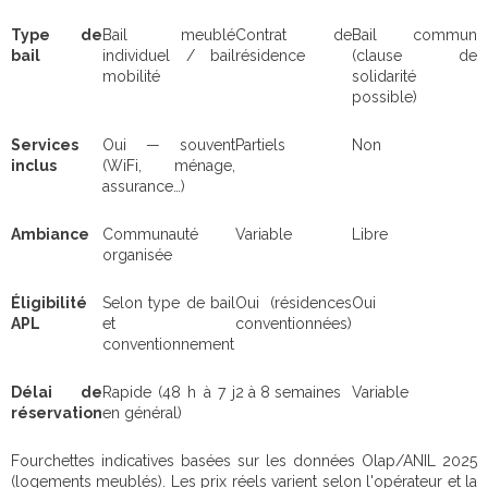
Type de
Bail meublé
Contrat de
Bail commun
bail
individuel / bail
résidence
(clause de
mobilité
solidarité
possible)
Services
Oui — souvent
Partiels
Non
inclus
(WiFi, ménage,
assurance…)
Ambiance
Communauté
Variable
Libre
organisée
Éligibilité
Selon type de bail
Oui (résidences
Oui
APL
et
conventionnées)
conventionnement
Délai de
Rapide (48 h à 7 j
2 à 8 semaines
Variable
réservation
en général)
Fourchettes indicatives basées sur les données Olap/ANIL 2025
(logements meublés). Les prix réels varient selon l'opérateur et la