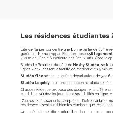
Les résidences étudiantes à
L'île de Nantes concentre une bonne partie de l'offre réc
gérée par Nemea Appart'Etud, propose
158 logement
700 m de l'École Supérieure des Beaux-Arts. Chaque appa
Studéa Ile Beaulieu, du côté de
Nexity Studéa
, se tro
lignes 2 et 3, dessert la faculté de médecine en 5 minute
Studéa Yléo
affiche un tarif de départ autour de 522 €
Studéa Loquidy
, plus proche du centre, place ses étu
Chaque résidence propose des équipements différents. Ce
candidater, vérifiez toujours les disponibilités en ligne, c
D'autres établissements complètent l'offre nantaise,
résidences visent aussi bien les étudiants que les jeunes
Un accès internet fibre, offert dans la plupart des loge