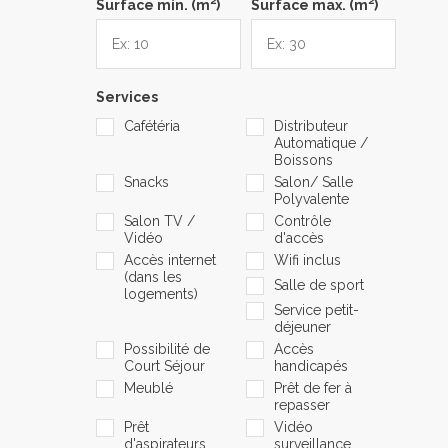
2
2
Surface min. (m
)
Surface max. (m
)
Services
Cafétéria
Distributeur
Automatique /
Boissons
Snacks
Salon/ Salle
Polyvalente
Salon TV /
Contrôle
Vidéo
d'accès
Accès internet
Wifi inclus
(dans les
Salle de sport
logements)
Service petit-
déjeuner
Possibilité de
Accès
Court Séjour
handicapés
Meublé
Prêt de fer à
repasser
Prêt
Vidéo
d'aspirateurs
surveillance