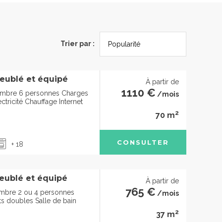
Trier par :
eublé et équipé
À partir de
1110 €
ambre 6 personnes Charges
/mois
ctricité Chauffage Internet
2
70 m
CONSULTER
+ 18
eublé et équipé
À partir de
765 €
mbre 2 ou 4 personnes
/mois
ts doubles Salle de bain
2
37 m