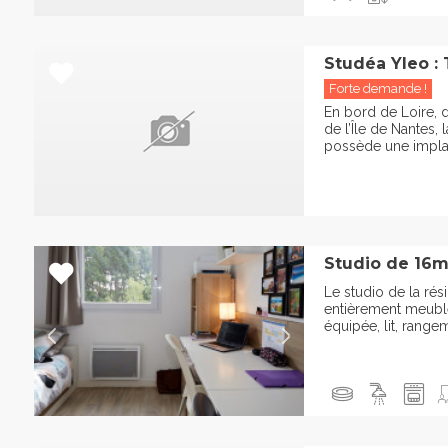
Studéa Yleo : 
Forte demande !
En bord de Loire, d
de l’Île de Nantes,
possède une implant
Studio de 16m
Le studio de la rés
entièrement meublé
équipée, lit, rangem