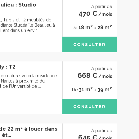
ulieu : Studio
À partir de
470 €
/mois
1, T1 bis et T2 meublés de
diante Studéa île Beaulieu à
2
2
18 m
28 m
De
à
lent dans un envir...
CONSULTER
y : T2
À partir de
668 €
de nature, voici la résidence
/mois
Nantes à proximité du
t de l’Université de ...
2
2
31 m
39 m
De
à
CONSULTER
e 22 m² à louer dans
À partir de
ét...
645 €
/mois