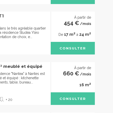
T1
À partir de
454 €
/mois
ans le très agréable quartier
 la résidence Studéa Yléo
2
2
17 m
24 m
De
à
ation de choix, e...
CONSULTER
² meublé et équipé
À partir de
660 €
idence "Nantea" à Nantes est
/mois
 et équipé : kitchenette
ents, table, bureau...
2
16 m
CONSULTER
+ 20