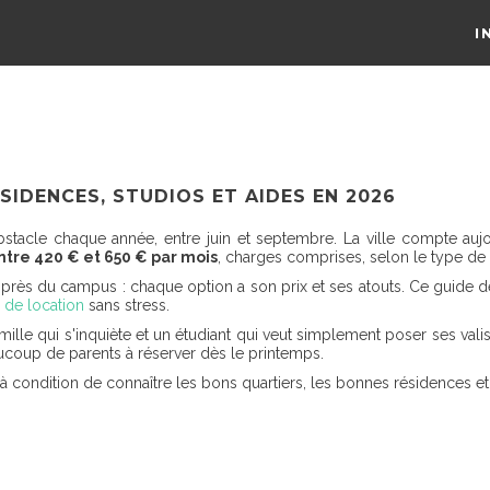
I
SIDENCES, STUDIOS ET AIDES EN 2026
stacle chaque année, entre juin et septembre. La ville compte aujo
ntre 420 € et 650 € par mois
, charges comprises, selon le type de 
près du campus : chaque option a son prix et ses atouts. Ce guide déta
 de location
sans stress.
ille qui s'inquiète et un étudiant qui veut simplement poser ses valis
coup de parents à réserver dès le printemps.
, à condition de connaître les bons quartiers, les bonnes résidences e