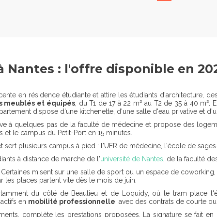
 Nantes : l'offre disponible en 20
ente en résidence étudiante et attire les étudiants d'architecture, d
s meublés et équipés
, du T1 de 17 à 22 m² au T2 de 35 à 40 m². El
rtement dispose d'une kitchenette, d'une salle d'eau privative et d'u
uve à quelques pas de la faculté de médecine et propose des logemen
s et le campus du Petit-Port en 15 minutes.
 et sert plusieurs campus à pied : l'UFR de médecine, l'école de sages
diants à distance de marche de l'
université de Nantes
, de la faculté d
rtaines misent sur une salle de sport ou un espace de coworking, d'
ar les places partent vite dès le mois de juin.
 notamment du côté de Beaulieu et de Loquidy, où le tram place l'
 actifs en
mobilité professionnelle
, avec des contrats de courte o
ments, complète les prestations proposées. La signature se fait en lig