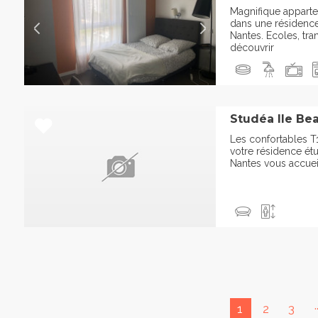
Magnifique appart
dans une résidenc
Nantes. Ecoles, tra
découvrir
Studéa Ile Bea
Les confortables T
votre résidence étu
Nantes vous accueil
.
1
2
3