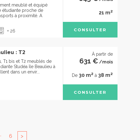
ement meublé et équipé
e étudiante proche de
2
21 m
nsports à proximité. A
CONSULTER
+ 26
ulieu : T2
À partir de
631 €
1, T1 bis et T2 meublés de
/mois
diante Studéa île Beaulieu à
lent dans un envir...
2
2
30 m
38 m
De
à
CONSULTER
..
6
>