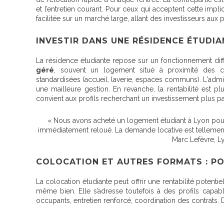
et l’entretien courant. Pour ceux qui acceptent cette impl
facilitée sur un marché large, allant des investisseurs aux p
INVESTIR DANS UNE RÉSIDENCE ÉTUDIA
La résidence étudiante repose sur un fonctionnement dif
géré
, souvent un logement situé à proximité des c
standardisées (accueil, laverie, espaces communs). L'admin
une mailleure gestion. En revanche, la rentabilité est p
convient aux profils recherchant un investissement plus pa
« Nous avons acheté un logement étudiant à Lyon pour no
immédiatement reloué. La demande locative est tellement 
Marc Lefèvre, Ly
COLOCATION ET AUTRES FORMATS : PO
La colocation étudiante peut offrir une rentabilité potenti
même bien. Elle s’adresse toutefois à des profils capab
occupants, entretien renforcé, coordination des contrats. D