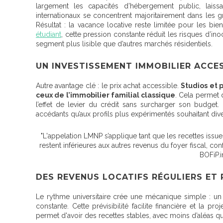
largement les capacités d’hébergement public
, lais
internationaux se concentrent majoritairement dans les g
Résultat : la vacance locative reste limitée pour les bi
étudiant
, cette pression constante réduit les risques d’ino
segment plus lisible que d’autres marchés résidentiels.
UN INVESTISSEMENT IMMOBILIER ACCES
Autre avantage clé : le prix achat accessible.
Studios et p
ceux de l’immobilier familial classique
. Cela permet d
l’effet de levier du crédit sans surcharger son budget.
accédants qu’aux profils plus expérimentés souhaitant diver
"L'appelation LMNP s’applique tant que les recettes iss
restent inférieures aux autres revenus du foyer fiscal, co
BOFiP.i
DES REVENUS LOCATIFS RÉGULIERS ET 
Le rythme universitaire crée une mécanique simple : u
constante. Cette prévisibilité facilite financière et la 
permet d'avoir des recettes stables, avec moins d’aléas qu