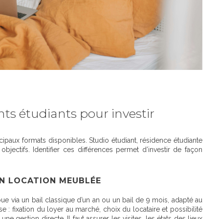
nts étudiants pour investir
ncipaux formats disponibles. Studio étudiant, résidence étudiante
jectifs. Identifier ces différences permet d’investir de façon
EN LOCATION MEUBLÉE
 loue via un bail classique d’un an ou un bail de 9 mois, adapté au
 : fixation du loyer au marché, choix du locataire et possibilité
ne gestion directe. Il faut assurer les visites, les états des lieux