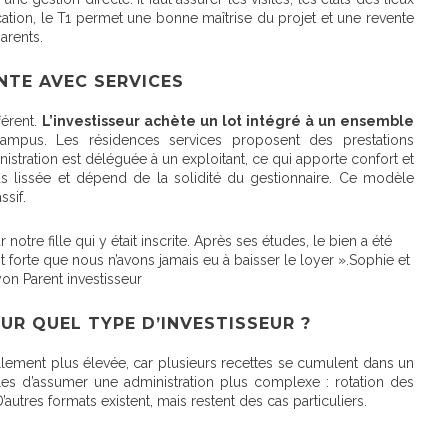
ication, le T1 permet une bonne maîtrise du projet et une revente
arents.
NTE AVEC SERVICES
férent.
L’investisseur achète un lot intégré à un ensemble
ampus. Les résidences services proposent des prestations
istration est déléguée à un exploitant, ce qui apporte confort et
lus lissée et dépend de la solidité du gestionnaire. Ce modèle
ssif.
tre fille qui y était inscrite. Après ses études, le bien a été
forte que nous n’avons jamais eu à baisser le loyer ».Sophie et
on Parent investisseur
UR QUEL TYPE D’INVESTISSEUR ?
ellement plus élevée
, car plusieurs recettes se cumulent dans un
les d’assumer une administration plus complexe : rotation des
’autres formats existent, mais restent des cas particuliers.