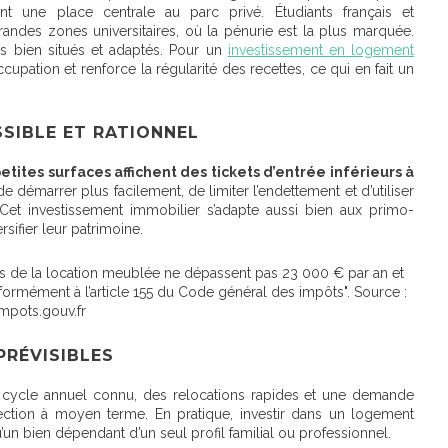
sant une place centrale au parc privé. Étudiants français et
randes zones universitaires, où la pénurie est la plus marquée.
ens bien situés et adaptés. Pour un
investissement en logement
ccupation et renforce la régularité des recettes, ce qui en fait un
SIBLE ET RATIONNEL
etites surfaces affichent des tickets d’entrée inférieurs à
e démarrer plus facilement, de limiter l’endettement et d’utiliser
 Cet investissement immobilier s’adapte aussi bien aux primo-
sifier leur patrimoine.
ues de la location meublée ne dépassent pas 23 000 € par an et
nformément à l’article 155 du Code général des impôts". Source :
mpots.gouv.fr
PRÉVISIBLES
n cycle annuel connu, des relocations rapides et une demande
projection à moyen terme. En pratique, investir dans un logement
’un bien dépendant d’un seul profil familial ou professionnel.