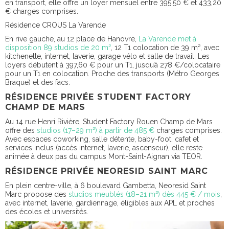
en transport, elle offre un loyer mensuel entre 395,50 € et 433,20
€ charges comprises.
Résidence CROUS La Varende
En rive gauche, au 12 place de Hanovre,
La Varende met à
disposition 89 studios de 20 m²
, 12 T1 colocation de 39 m², avec
kitchenette, internet, laverie, garage vélo et salle de travail. Les
loyers débutent à 397,60 € pour un T1, jusqu’à 278 €/colocataire
pour un T1 en colocation. Proche des transports (Métro Georges
Braque) et des facs.
RÉSIDENCE PRIVÉE STUDENT FACTORY
CHAMP DE MARS
Au 14 rue Henri Rivière, Student Factory Rouen Champ de Mars
offre des
studios (17–29 m²) à partir de 485 €
charges comprises.
Avec espaces coworking, salle détente, baby-foot, cafet et
services inclus (accès internet, laverie, ascenseur), elle reste
animée à deux pas du campus Mont-Saint-Aignan via TEOR.
RÉSIDENCE PRIVÉE NEORESID SAINT MARC
En plein centre-ville, à 6 boulevard Gambetta, Neoresid Saint
Marc propose des
studios meublés (18–21 m²) dès 445 € / mois
,
avec internet, laverie, gardiennage, éligibles aux APL et proches
des écoles et universités.