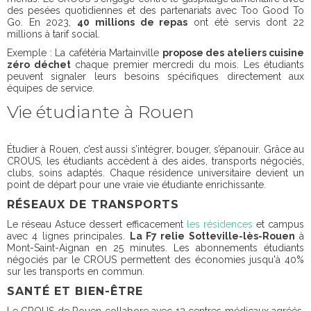
des pesées quotidiennes et des partenariats avec Too Good To
Go. En 2023,
40 millions de repas
ont été servis dont 22
millions à tarif social.
Exemple : La cafétéria Martainville
propose des ateliers cuisine
zéro déchet
chaque premier mercredi du mois. Les étudiants
peuvent signaler leurs besoins spécifiques directement aux
équipes de service.
Vie étudiante à Rouen
Étudier à Rouen, c’est aussi s’intégrer, bouger, s’épanouir. Grâce au
CROUS, les étudiants accèdent à des aides, transports négociés,
clubs, soins adaptés. Chaque résidence universitaire devient un
point de départ pour une vraie vie étudiante enrichissante.
RÉSEAUX DE TRANSPORTS
Le réseau Astuce dessert efficacement
les résidences
et campus
avec 4 lignes principales.
La F7 relie Sotteville-lès-Rouen
à
Mont-Saint-Aignan en 25 minutes. Les abonnements étudiants
négociés par le CROUS permettent des économies jusqu'à 40%
sur les transports en commun.
SANTÉ ET BIEN-ÊTRE