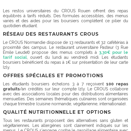
Les restos universitaires du CROUS Rouen offrent des repas
équilibrés à tarifs réduits. Des formules accessibles, des menus
variés et des aides pour les boursiers complètent ce pilier du
quotidien étudiant.
RÉSEAU DES RESTAURANTS CROUS
Le CROUS Normandie dispose de 13 restaurants et 32 cafétérias à
proximité des campus. Le restaurant universitaire Pasteur (3 Rue
Émile Leudet) propose des menus complets à
3,30€ pour le
tarif social
, ouvert du lundi au vendredi midi. Les étudiants
boursiers bénéficient du repas à 1€ sur présentation de leur carte
Izly.
OFFRES SPÉCIALES ET PROMOTIONS
Les étudiants boursiers échelons 3 à 7 reçoivent
100 repas
gratuits
/an crédités sur leur compte Izly. Le CROUS collabore
avec des associations locales pour des distributions alimentaires
mensuelles. Des semaines thématiques culinaires sont organisées
chaque trimestre (cuisine normande, végétarienne, internationale).
QUALITÉ NUTRITIONNELLE ET OPTIONS
Tous les restaurants proposent des alternatives sans gluten et
végétariennes. Les allergènes sont clairement indiqués sur les
menus. Le CROUS s'engage contre le gaspillage alimentaire avec