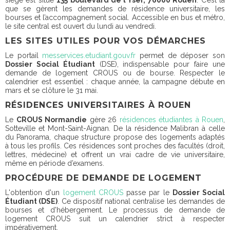
siège est situé
135 boulevard de l’Yser, 76000 Rouen
. C’est là
que se gèrent les demandes de résidence universitaire, les
bourses et l’accompagnement social. Accessible en bus et métro,
le site central est ouvert du lundi au vendredi.
LES SITES UTILES POUR VOS DÉMARCHES
Le portail
messervices.etudiant.gouv.fr
permet de déposer son
Dossier Social Étudiant
(DSE), indispensable pour faire une
demande de logement CROUS ou de bourse. Respecter le
calendrier est essentiel : chaque année, la campagne débute en
mars et se clôture le 31 mai.
RÉSIDENCES UNIVERSITAIRES À ROUEN
Le
CROUS Normandie
gère 26
résidences étudiantes à Rouen
,
Sotteville et Mont-Saint-Aignan. De la résidence Malibran à celle
du Panorama, chaque structure propose des logements adaptés
à tous les profils. Ces résidences sont proches des facultés (droit,
lettres, médecine) et offrent un vrai cadre de vie universitaire,
même en période d’examens.
PROCÉDURE DE DEMANDE DE LOGEMENT
L'obtention d'un
logement CROUS
passe par le
Dossier Social
Étudiant (DSE)
. Ce dispositif national centralise les demandes de
bourses et d'hébergement. Le processus de demande de
logement CROUS suit un calendrier strict à respecter
impérativement.