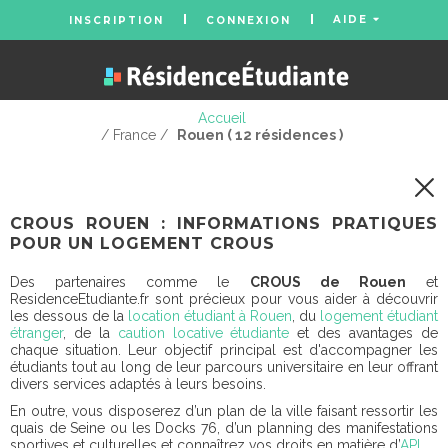
AIDE
INSCRIPTION
CONNEXION
Accueil
/ France /
Rouen ( 12 résidences )
CROUS ROUEN : INFORMATIONS PRATIQUES
POUR UN LOGEMENT CROUS
Des partenaires comme le
CROUS de Rouen
et
ResidenceEtudiante.fr sont précieux pour vous aider à découvrir
les dessous de la
location étudiant à Rouen
, du
logement étudiant
étranger
, de la
caution locative étudiante
et des avantages de
chaque situation. Leur objectif principal est d'accompagner les
étudiants tout au long de leur parcours universitaire en leur offrant
divers services adaptés à leurs besoins.
En outre, vous disposerez d’un plan de la ville faisant ressortir les
quais de Seine ou les Docks 76, d’un planning des manifestations
sportives et culturelles et connaîtrez vos droits en matière d’
APL
.