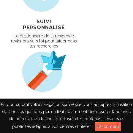
SUIVI
PERSONNALISÉ
Le gestionnaire de la résidence
reviendra vers toi pour t’aider dans
tes recherches
RÉSIDENCES DE
En poursuivant votre navigation sur ce site, vous acceptez l’utilisation
QUALITÉ
de Cookies qui nous permettent notamment de mesurer l’audience
Les meilleures prestations
de notre site et de vous proposer des contenus, services et
proposées par nos résidences
EN
publicités adaptés à vos centres d’intérêt.
J'ai compris
partenaires