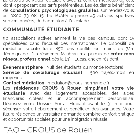
Le CROUS de Rouen collabore avec 12 centres médicaux agréés,
dont 3 proposant des tarifs préférentiels. Les étudiants bénéficient
de
consultations psychologiques gratuites
sur rendez-vous
au 0800 73 08 15. Le SUAPS organise 45 activités sportives
subventionnées, du badminton à l'escalade.
COMMUNAUTÉ ÉTUDIANTE
90 associations actives animent la vie des campus, dont 15
spécialisées dans l'accueil des internationaux. Le dispositif de
médiation sociale traite 85% des conflits en moins de 72h.
Témoignage : "La résidence Malibran m'a permis de
créer mon
réseau professionnel
dès la L1" - Lucas, ancien résident.
Événement phare
: Nuit des étudiants du monde (octobre)
Service de covoiturage étudiant
: 500 trajets/mois en
moyenne
Contact médiation
:
mediation@crous-normandie.fr
Les
résidences CROUS à Rouen simplifient votre vie
étudiante
avec des logements accessibles, des aides
financières ciblées et un accompagnement personnalisé.
Déposez votre Dossier Social Étudiant avant le 31 mai pour
sécuriser votre hébergement et bénéficier des avantages. Votre
future résidence universitaire normande combine confort pratique
et opportunités sociales pour une intégration réussie.
FAQ – CROUS de Rouen