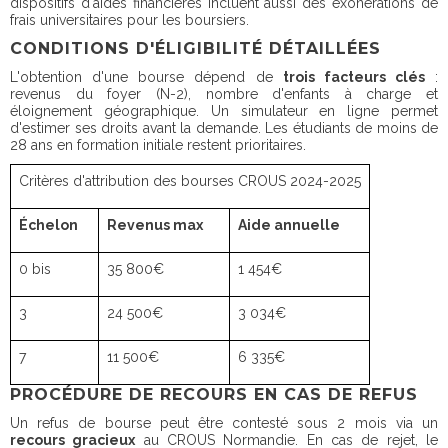
dispositifs d'aides financières incluent aussi des exonérations de
frais universitaires pour les boursiers.
CONDITIONS D'ÉLIGIBILITÉ DÉTAILLÉES
L'obtention d'une bourse dépend de
trois facteurs clés
:
revenus du foyer (N-2), nombre d'enfants à charge et
éloignement géographique. Un simulateur en ligne permet
d'estimer ses droits avant la demande. Les étudiants de moins de
28 ans en formation initiale restent prioritaires.
Critères d'attribution des bourses CROUS 2024-2025
Échelon
Revenus max
Aide annuelle
0 bis
35 800€
1 454€
3
24 500€
3 034€
7
11 500€
6 335€
PROCÉDURE DE RECOURS EN CAS DE REFUS
Un refus de bourse peut être contesté sous 2 mois via un
recours gracieux
au CROUS Normandie. En cas de rejet, le