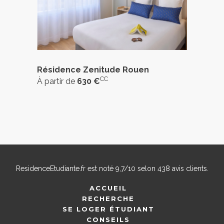
Résidence Zenitude Rouen
CC
À partir de
630 €
ResidenceEtudiante.fr
est noté
9,7
/
10
selon
438
avis clients.
ACCUEIL
RECHERCHE
SE LOGER ÉTUDIANT
CONSEILS