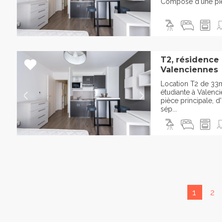
Composé d'une pièc
T2, résidence
Valenciennes
Location T2 de 33
étudiante à Valen
pièce principale, 
sép...
1
2