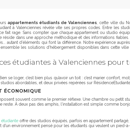
eurs
appartements étudiants de Valenciennes
, cette ville du 
nt à Valenciennes révèle vite ses propres codes. Entre les studios d
ce fait rage. Sans compter que chaque appartement ou studio équipé a
e réside dans une approche méthodique et des informations fiables. Co
s... autant d'éléments qui font la différence. Notre expérience aupr
ensemble les solutions d'hébergement disponibles dans cette vill
ces étudiantes à Valenciennes pour
ien se loger, c’est bien plus qu’avoir un toit : c’est marier confort, m
studios abordables, et deux privées repérées sur RésidenceEtudiante
NT ÉCONOMIQUE
mposent souvent comme le premier réflexe. Une chambre ou petit studi
 reste. À deux pas des amphis, l'installation est simple comme bonjo
 étudiante
offre des studios équipés, parfois en appartement parta
ant d’un environnement pensé pour les étudiants qui veulent un pied-à-t