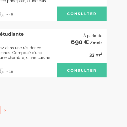
e principale, d'une cuis...
CONSULTER
+ 18
 étudiante
À partir de
690 €
/mois
m2 dans une résidence
ciennes. Composé d'une
2
33 m
d'une chambre, d'une cuisine
CONSULTER
+ 18
>