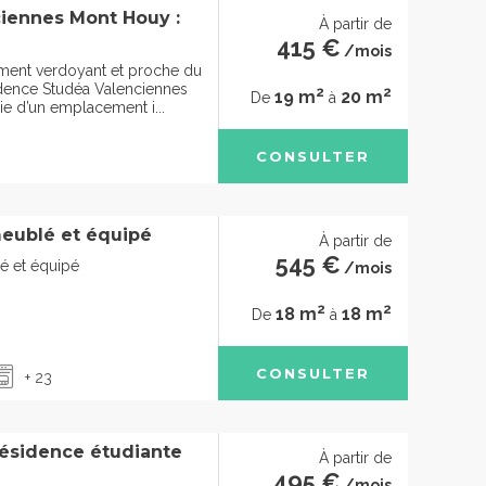
iennes Mont Houy :
À partir de
415 €
/mois
ment verdoyant et proche du
sidence Studéa Valenciennes
2
2
19 m
20 m
De
à
e d’un emplacement i...
CONSULTER
eublé et équipé
À partir de
545 €
é et équipé
/mois
2
2
18 m
18 m
De
à
CONSULTER
+ 23
résidence étudiante
À partir de
495 €
/mois