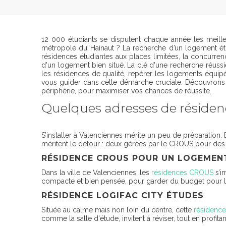
12 000 étudiants se disputent chaque année les meill
métropole du Hainaut ? La recherche d’un logement étudia
résidences étudiantes aux places limitées, la concurren
d'un logement bien situé. La clé d'une recherche réussi
les résidences de qualité, repérer les logements équipé
vous guider dans cette démarche cruciale. Découvrons 
périphérie, pour maximiser vos chances de réussite.
Quelques adresses de résiden
S’installer à Valenciennes mérite un peu de préparation. B
méritent le détour : deux gérées par le CROUS pour des 
RÉSIDENCE CROUS POUR UN LOGEME
Dans la ville de Valenciennes, les
résidences CROUS
s’i
compacte et bien pensée, pour garder du budget pour le
RÉSIDENCE LOGIFAC CITY ÉTUDES
Située au calme mais non loin du centre, cette
résidence
comme la salle d'étude, invitent à réviser, tout en profit