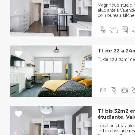
Magnifique studio
étudiante à Valenc
coin bureau, kitchene
T1 de 22 à 24
T1 de 22 à 24m² m
T1 bis 32m2 e
étudiante, Va
Location étudiante
T1 bis dans une ré