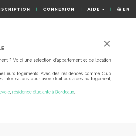
NSCRIPTION
CONNEXION
AIDE
EN
LE
ent ? Voici une sélection d'appartement et de location
 meilleurs logements. Avec des résidences comme Club
s informations pour avoir droit aux aides au logement,
evoie
,
résidence étudiante à Bordeaux
.