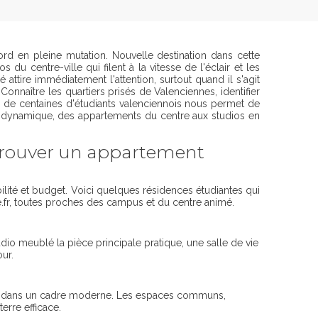
Nord en pleine mutation. Nouvelle destination dans cette
u centre-ville qui filent à la vitesse de l'éclair et les
ttire immédiatement l'attention, surtout quand il s'agit
nnaître les quartiers prisés de Valenciennes, identifier
ès de centaines d'étudiants valenciennois nous permet de
e dynamique, des appartements du centre aux studios en
 trouver un appartement
obilité et budget. Voici quelques résidences étudiantes qui
.fr, toutes proches des campus et du centre animé.
o meublé la pièce principale pratique, une salle de vie
ur.
gé, dans un cadre moderne. Les espaces communs,
erre efficace.