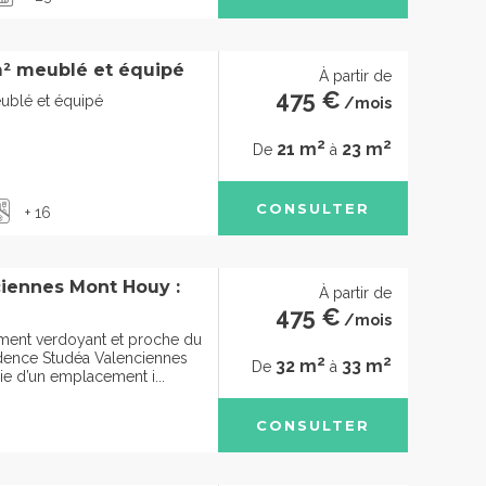
² meublé et équipé
À partir de
475 €
ublé et équipé
/mois
2
2
21 m
23 m
De
à
CONSULTER
+ 16
iennes Mont Houy :
À partir de
475 €
/mois
ment verdoyant et proche du
sidence Studéa Valenciennes
2
2
32 m
33 m
De
à
e d’un emplacement i...
CONSULTER