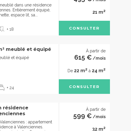
 meublé dans une résidence
iennes. Entièrement équipé,
2
21 m
tte, espace lit, sa...
CONSULTER
+ 18
m² meublé et équipé
À partir de
615 €
eublé et équipé
/mois
2
2
22 m
24 m
De
à
CONSULTER
+ 24
n résidence
À partir de
lenciennes
599 €
/mois
 Valenciennes : appartement
sidence à Valenciennes.
2
32 m