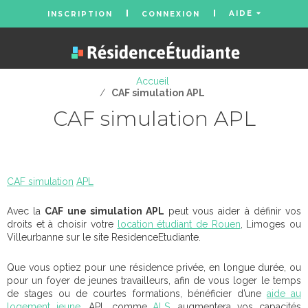
AIDE
INSCRIPTION
CONNEXION
Accueil
/
CAF simulation APL
CAF simulation APL
CAF simulation
APL
Avec la
CAF une simulation APL
peut vous aider à définir vos
droits et à choisir votre
location étudiant de Rouen
, Limoges ou
Villeurbanne sur le site ResidenceEtudiante.
Que vous optiez pour une résidence privée, en longue durée, ou
pour un foyer de jeunes travailleurs, afin de vous loger le temps
de stages ou de courtes formations, bénéficier d’une
aide au
logement jeune
, APL comme
ALS
, augmentera vos capacités