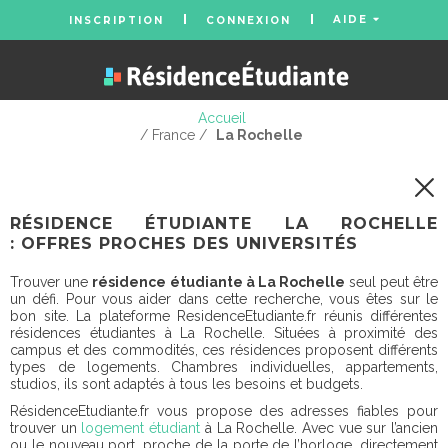
AIDE
INSCRIPTION
CONNEXION
Accueil
/ France /
La Rochelle
RÉSIDENCE ÉTUDIANTE LA ROCHELLE
: OFFRES PROCHES DES UNIVERSITÉS
Trouver une
résidence étudiante à La Rochelle
seul peut être
un défi. Pour vous aider dans cette recherche, vous êtes sur le
bon site. La plateforme ResidenceEtudiante.fr réunis différentes
résidences étudiantes à La Rochelle. Situées à proximité des
campus et des commodités, ces résidences proposent différents
types de logements. Chambres individuelles, appartements,
studios, ils sont adaptés à tous les besoins et budgets.
RésidenceEtudiante.fr vous propose des adresses fiables pour
trouver un
logement étudiant
à La Rochelle. Avec vue sur l’ancien
ou le nouveau port, proche de la porte de l’horloge, directement