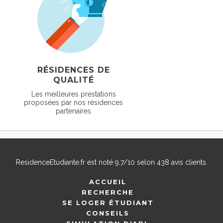
RÉSIDENCES DE
QUALITÉ
Les meilleures prestations
proposées par nos résidences
partenaires
ResidenceEtudiante.fr
est noté
9,7
/
10
selon
438
avis clients.
ACCUEIL
RECHERCHE
SE LOGER ÉTUDIANT
CONSEILS