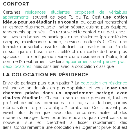
CONFORT
Certaines
résidences étudiantes proposent de véritables
appartements
, souvent de type T1 ou T2. C’est
une option
idéale pour les étudiants en couple
, ou ceux qui recherchent
un espace plus modulable : salon séparé, cuisine plus équipée,
rangements optimisés… On retrouve ici le confort d’un petit chez-
soi, avec en bonus les avantages d’une résidence (proximité des
campus, maintenance rapide, services collectifs…). C’est une
formule qui séduit aussi les étudiants en master ou en fin de
cursus, qui ont besoin de stabilité et d’un cadre de travail plus
spacieux. La configuration varie d’une résidence à l’autre, tout
comme l’ameublement. Certains
appartements sont pensés pour
deux locataires
, mais sans lien avec la colocation classique.
LA COLOCATION EN RÉSIDENCE
Envie de partager plus qu’un palier ? La
colocation en résidence
est une option de plus en plus populaire. Ici, vous
louez une
chambre privée dans un appartement partagé avec
d’autres étudiants
. Chacun a son espace personnel, tout en
profitant de pièces communes : cuisine, salle de bain, parfois
même salon. Le gros avantage ? L’ambiance. C’est souvent plus
vivant, plus dynamique, avec des rencontres faciles et des
moments partagés. Idéal pour les étudiants qui arrivent dans une
nouvelle ville et cherchent à tisser rapidement des
liens. Contrairement à une colocation en logement privé, tout est