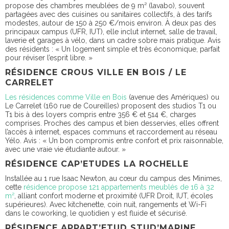
propose des chambres meublées de 9 m² (lavabo), souvent
partagées avec des cuisines ou sanitaires collectifs, à des tarifs
modestes, autour de 150 à 250 €/mois environ. À deux pas des
principaux campus (UFR, IUT), elle inclut internet, salle de travail,
laverie et garages à vélo, dans un cadre sobre mais pratique. Avis
des résidents : « Un logement simple et très économique, parfait
pour réviser l’esprit libre. »
RÉSIDENCE CROUS VILLE EN BOIS / LE
CARRELET
Les résidences comme Ville en Bois
(avenue des Amériques) ou
Le Carrelet (160 rue de Coureilles) proposent des studios T1 ou
T1 bis à des loyers compris entre 356 € et 514 €, charges
comprises. Proches des campus et bien desservies, elles offrent
l’accès à internet, espaces communs et raccordement au réseau
Yélo. Avis : « Un bon compromis entre confort et prix raisonnable,
avec une vraie vie étudiante autour. »
RÉSIDENCE CAP’ETUDES LA ROCHELLE
Installée au 1 rue Isaac Newton, au cœur du campus des Minimes,
cette
résidence propose 121 appartements meublés de 16 à 32
m²
, alliant confort moderne et proximité (UFR Droit, IUT, écoles
supérieures). Avec kitchenette, coin nuit, rangements et Wi-Fi
dans le coworking, le quotidien y est fluide et sécurisé.
RÉSIDENCE APPART’ETUD STUD’MARINE