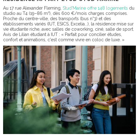
Au 17 rue Alexander Fleming,
Stud’Marine offre 148 logements
du
studio au T4 (19–86 m²), dès 600 €/mois charges comprises.
Proche du centre-ville, des transports (bus n°3) et des
établissements variés (IUT, ESICS, Excelia...), la résidence mise sur
vie étudiante riche, avec salles de coworking, ciné, salle de sport.
Avis de Lilian étudiant à IUT : « Parfait pour concilier études,
confort et animations, c'est comme vivre en coloc de luxe. »