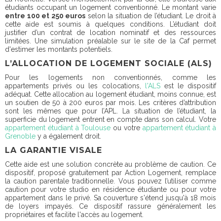
étudiants occupant un logement conventionné. Le montant varie
entre 100 et 250 euros
selon la situation de l’étudiant. Le droit à
cette aide est soumis à quelques conditions. L’étudiant doit
justifier d’un contrat de location nominatif et des ressources
limitées. Une simulation préalable sur le site de la Caf permet
d'estimer les montants potentiels.
L’ALLOCATION DE LOGEMENT SOCIALE (ALS)
Pour les logements non conventionnés, comme les
appartements privés ou les colocations,
l'ALS
est le dispositif
adéquat. Cette allocation au logement étudiant, moins connue, est
un soutien de 50 à 200 euros par mois. Les critères d’attribution
sont les mêmes que pour l’APL. La situation de l’étudiant, la
superficie du logement entrent en compte dans son calcul. Votre
appartement étudiant à Toulouse
ou votre
appartement étudiant à
Grenoble
y a également droit.
LA GARANTIE VISALE
Cette aide est une solution concrète au problème de caution. Ce
dispositif, proposé gratuitement par Action Logement, remplace
la caution parentale traditionnelle. Vous pouvez l’utiliser comme
caution pour votre studio en résidence étudiante ou pour votre
appartement dans le privé. Sa couverture s'étend jusqu'à
18 mois
de loyers impayés
. Ce dispositif rassure généralement les
propriétaires et facilite l'accès au logement.