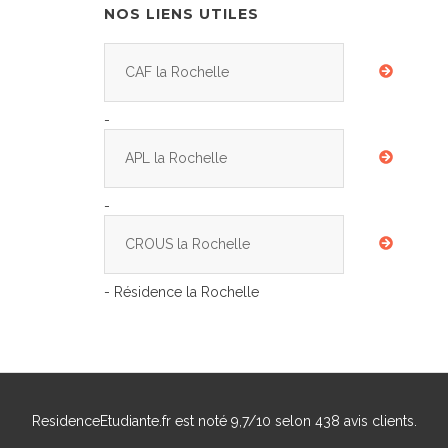
NOS LIENS UTILES
CAF la Rochelle
-
APL la Rochelle
-
CROUS la Rochelle
- Résidence la Rochelle
ResidenceEtudiante.fr
est noté
9,7
/
10
selon
438
avis clients.