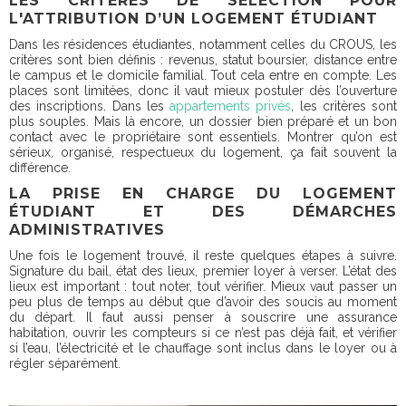
LES CRITÈRES DE SÉLECTION POUR
L'ATTRIBUTION D’UN LOGEMENT ÉTUDIANT
Dans les résidences étudiantes, notamment celles du CROUS, les
critères sont bien définis : revenus, statut boursier, distance entre
le campus et le domicile familial. Tout cela entre en compte. Les
places sont limitées, donc il vaut mieux postuler dès l’ouverture
des inscriptions. Dans les
appartements privés
, les critères sont
plus souples. Mais là encore, un dossier bien préparé et un bon
contact avec le propriétaire sont essentiels. Montrer qu’on est
sérieux, organisé, respectueux du logement, ça fait souvent la
différence.
LA PRISE EN CHARGE DU LOGEMENT
ÉTUDIANT ET DES DÉMARCHES
ADMINISTRATIVES
Une fois le logement trouvé, il reste quelques étapes à suivre.
Signature du bail, état des lieux, premier loyer à verser. L’état des
lieux est important : tout noter, tout vérifier. Mieux vaut passer un
peu plus de temps au début que d’avoir des soucis au moment
du départ. Il faut aussi penser à souscrire une assurance
habitation, ouvrir les compteurs si ce n’est pas déjà fait, et vérifier
si l’eau, l’électricité et le chauffage sont inclus dans le loyer ou à
régler séparément.