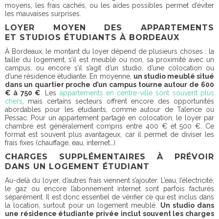
moyens, les frais cachés, ou les aides possibles permet d’éviter
les mauvaises surprises.
LOYER MOYEN DES APPARTEMENTS
ET STUDIOS ÉTUDIANTS À BORDEAUX
À Bordeaux, le montant du loyer dépend de plusieurs choses : la
taille du logement, s’il est meublé ou non, sa proximité avec un
campus, ou encore s’il s’agit d’un studio, d’une colocation ou
d’une résidence étudiante. En moyenne,
un studio meublé situé
dans un quartier proche d’un campus tourne autour de 600
€ à 750 €
. Les
appartements en centre-ville sont souvent plus
chers
, mais certains secteurs offrent encore des opportunités
abordables pour les étudiants, comme autour de Talence ou
Pessac. Pour un appartement partagé en colocation, le loyer par
chambre est généralement compris entre 400 € et 500 €. Ce
format est souvent plus avantageux, car il permet de diviser les
frais fixes (chauffage, eau, internet…).
CHARGES SUPPLÉMENTAIRES À PRÉVOIR
DANS UN LOGEMENT ÉTUDIANT
Au-delà du loyer, d’autres frais viennent s’ajouter. L’eau, l’électricité,
le gaz ou encore l’abonnement internet sont parfois facturés
séparément. Il est donc essentiel de vérifier ce qui est inclus dans
la location, surtout pour un logement meublé.
Un studio dans
une résidence étudiante privée inclut souvent les charges