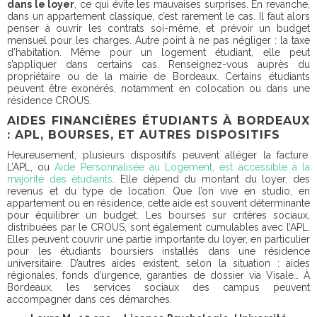
dans le loyer
, ce qui évite les mauvaises surprises. En revanche,
dans un appartement classique, c’est rarement le cas. Il faut alors
penser à ouvrir les contrats soi-même, et prévoir un budget
mensuel pour les charges. Autre point à ne pas négliger : la taxe
d’habitation. Même pour un logement étudiant, elle peut
s’appliquer dans certains cas. Renseignez-vous auprès du
propriétaire ou de la mairie de Bordeaux. Certains étudiants
peuvent être exonérés, notamment en colocation ou dans une
résidence CROUS.
AIDES FINANCIÈRES ÉTUDIANTS À BORDEAUX
: APL, BOURSES, ET AUTRES DISPOSITIFS
Heureusement, plusieurs dispositifs peuvent alléger la facture.
L’APL, ou
Aide Personnalisée au Logement, est accessible à la
majorité des étudiants
. Elle dépend du montant du loyer, des
revenus et du type de location. Que l’on vive en studio, en
appartement ou en résidence, cette aide est souvent déterminante
pour équilibrer un budget. Les bourses sur critères sociaux,
distribuées par le CROUS, sont également cumulables avec l’APL.
Elles peuvent couvrir une partie importante du loyer, en particulier
pour les étudiants boursiers installés dans une résidence
universitaire. D’autres aides existent, selon la situation : aides
régionales, fonds d’urgence, garanties de dossier via Visale… À
Bordeaux, les services sociaux des campus peuvent
accompagner dans ces démarches.