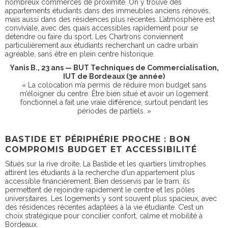
nombreux commerces de proximité. On y trouve des
appartements étudiants dans des immeubles anciens rénovés
,
mais aussi dans des résidences plus récentes. L’atmosphère est
conviviale, avec des quais accessibles rapidement pour se
détendre ou faire du sport. Les Chartrons conviennent
particulièrement aux étudiants recherchant un cadre urbain
agréable, sans être en plein centre historique.
Yanis B., 23 ans — BUT Techniques de Commercialisation,
IUT de Bordeaux (3e année)
« La colocation m’a permis de réduire mon budget sans
m’éloigner du centre. Être bien situé et avoir un logement
fonctionnel a fait une vraie différence, surtout pendant les
périodes de partiels. »
BASTIDE ET PÉRIPHÉRIE PROCHE : BON
COMPROMIS BUDGET ET ACCESSIBILITÉ
Situés sur la rive droite, La Bastide et les quartiers limitrophes
attirent les étudiants à la recherche d’un appartement plus
accessible financièrement. Bien desservis par le tram, ils
permettent de rejoindre rapidement le centre et les pôles
universitaires. Les logements y sont souvent plus spacieux, avec
des résidences récentes adaptées à la vie étudiante. C’est un
choix stratégique pour concilier confort, calme et mobilité à
Bordeaux.