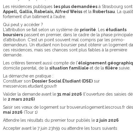
Les résidences publiques
les plus demandées
à Strasbourg sont
Appell,
Gallia, Rabelais, Alfred Weiss
et la
Robertsau
. La quali
fortement d'un bâtiment à l'autre.
Qui peut y accéder ?
L'attribution se fait selon un système de
priorité
. Les
étudiants
boursiers
passent en premier, dans le cadre de la phase principale
d'attribution. C'est un point souvent mal compris par les primo-
demandeurs. Un étudiant non boursier peut obtenir un logement d
ces résidences, mais ses chances sont plus faibles à la première
demande.
Les critères tiennent aussi compte de l'
éloignement géographi
domicile parental, de la
situation familiale
et de la
filière
suivie.
La démarche en pratique :
Constituer son
Dossier Social Étudiant (DSE)
sur
messervices.etudiant.gouv.fr
Valider la demande avant le
31 mai 2026
(l'ouverture des saisies d
le
2 mars 2026)
Saisir ses vœux de logement sur trouverunlogement.lescrous.fr dè
mai 2026
(Tour 1)
Attendre les résultats du premier tour publiés le
2 juin 2026
Accepter avant le 7 juin 23h59 ou attendre les tours suivants