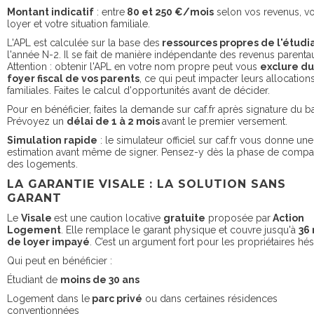
Montant indicatif
: entre
80 et 250 €/mois
selon vos revenus, vo
loyer et votre situation familiale.
L'APL est calculée sur la base des
ressources propres de l'étudi
l'année N-2. Il se fait de manière indépendante des revenus parenta
Attention : obtenir l'APL en votre nom propre peut vous
exclure du
foyer fiscal de vos parents
, ce qui peut impacter leurs allocation
familiales. Faites le calcul d'opportunités avant de décider.
Pour en bénéficier, faites la demande sur caf.fr après signature du ba
Prévoyez un
délai de 1 à 2 mois
avant le premier versement.
Simulation rapide
: le simulateur officiel sur caf.fr vous donne une
estimation avant même de signer. Pensez-y dès la phase de compa
des logements.
LA GARANTIE VISALE : LA SOLUTION SANS
GARANT
Le
Visale
est une caution locative
gratuite
proposée par
Action
Logement
. Elle remplace le garant physique et couvre jusqu'à
36
de loyer impayé
. C’est un argument fort pour les propriétaires hési
Qui peut en bénéficier :
Étudiant de
moins de 30 ans
Logement dans le
parc privé
ou dans certaines résidences
conventionnées