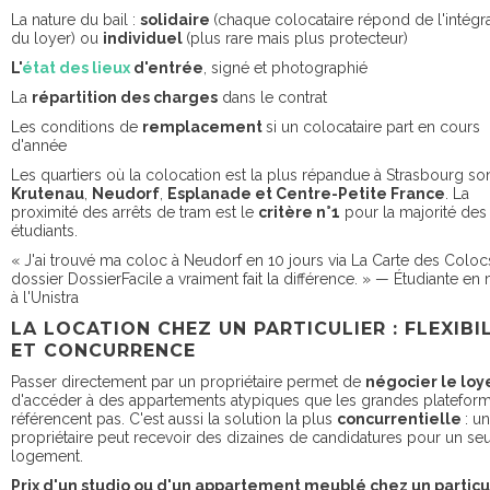
La nature du bail :
solidaire
(chaque colocataire répond de l'intégra
du loyer) ou
individuel
(plus rare mais plus protecteur)
L'
état des lieux
d'entrée
, signé et photographié
La
répartition des charges
dans le contrat
Les conditions de
remplacement
si un colocataire part en cours
d'année
Les quartiers où la colocation est la plus répandue à Strasbourg son
Krutenau
,
Neudorf
,
Esplanade et Centre-Petite France
. La
proximité des arrêts de tram est le
critère n°1
pour la majorité des
étudiants.
« J'ai trouvé ma coloc à Neudorf en 10 jours via La Carte des Coloc
dossier DossierFacile a vraiment fait la différence. » — Étudiante en
à l'Unistra
LA LOCATION CHEZ UN PARTICULIER : FLEXIBI
ET CONCURRENCE
Passer directement par un propriétaire permet de
négocier le loy
d'accéder à des appartements atypiques que les grandes platefor
référencent pas. C'est aussi la solution la plus
concurrentielle
: un
propriétaire peut recevoir des dizaines de candidatures pour un seu
logement.
Prix d'un studio ou d'un appartement meublé chez un particul