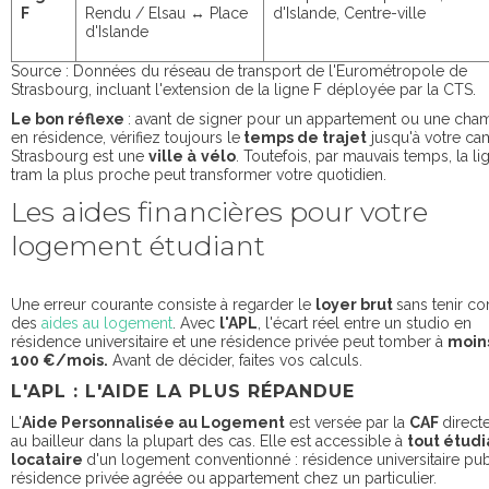
F
Rendu / Elsau ↔ Place
d'Islande, Centre-ville
d'Islande
Source : Données du réseau de transport de l'Eurométropole de
Strasbourg, incluant l'extension de la ligne F déployée par la CTS.
Le bon réflexe
: avant de signer pour un appartement ou une cha
en résidence, vérifiez toujours le
temps de trajet
jusqu'à votre ca
Strasbourg est une
ville à
vélo
. Toutefois, par mauvais temps, la l
tram la plus proche peut transformer votre quotidien.
Les aides financières pour votre
logement étudiant
Une erreur courante consiste à regarder le
loyer brut
sans tenir c
des
aides au logement
. Avec
l'APL
, l'écart réel entre un studio en
résidence universitaire et une résidence privée peut tomber à
moin
100 €/mois.
Avant de décider, faites vos calculs.
L'APL : L'AIDE LA PLUS RÉPANDUE
L'
Aide Personnalisée au Logement
est versée par la
CAF
direct
au bailleur dans la plupart des cas. Elle est accessible à
tout étudi
locataire
d'un logement conventionné : résidence universitaire pub
résidence privée agréée ou appartement chez un particulier.