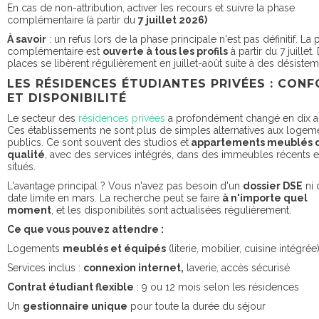
En cas de non-attribution, activer les recours et suivre la phase
complémentaire (à partir du
7 juillet 2026)
À savoir
: un refus lors de la phase principale n'est pas définitif. La
complémentaire est
ouverte à tous les profils
à partir du 7 juillet.
places se libèrent régulièrement en juillet-août suite à des désistem
LES RÉSIDENCES ÉTUDIANTES PRIVÉES : CON
ET DISPONIBILITÉ
Le secteur des
résidences privées
a profondément changé en dix a
Ces établissements ne sont plus de simples alternatives aux logem
publics. Ce sont souvent des studios et
appartements meublés 
qualité
, avec des services intégrés, dans des immeubles récents e
situés.
L'avantage principal ? Vous n'avez pas besoin d'un
dossier DSE
ni 
date limite en mars. La recherche peut se faire
à n'importe quel
moment
, et les disponibilités sont actualisées régulièrement.
Ce que vous pouvez attendre :
Logements
meublés et équipés
(literie, mobilier, cuisine intégrée
Services inclus :
connexion internet,
laverie, accès sécurisé
Contrat étudiant flexible
: 9 ou 12 mois selon les résidences
Un
gestionnaire unique
pour toute la durée du séjour