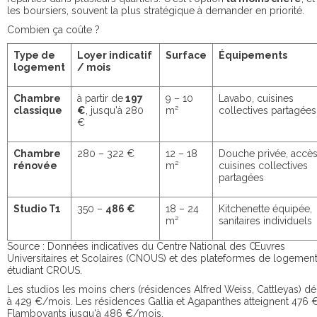
les boursiers, souvent la plus stratégique à demander en priorité.
Combien ça coûte ?
Type de
Loyer indicatif
Surface
Équipements
logement
/ mois
Chambre
à partir de
197
9 – 10
Lavabo, cuisines
classique
€
, jusqu'à 280
m²
collectives partagées
€
Chambre
280 – 322 €
12 – 18
Douche privée, accès
rénovée
m²
cuisines collectives
partagées
Studio T1
350 –
486 €
18 – 24
Kitchenette équipée,
m²
sanitaires individuels
Source : Données indicatives du Centre National des Œuvres
Universitaires et Scolaires (CNOUS) et des plateformes de logemen
étudiant CROUS.
Les studios les moins chers (résidences Alfred Weiss, Cattleyas) d
à 429 €/mois. Les résidences Gallia et Agapanthes atteignent 476 €
Flamboyants jusqu'à 486 €/mois.