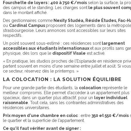
Fourchette de loyers : 400 à 750 €/mois
selon la surface, la pr
des campus et le standing. Les charges sont
le plus souvent com
dans le montant affiché.
Des gestionnaires comme
Nexity Studéa, Réside Études, Fac-H
ou
Cardinal Campus
proposent des logements dans la métropol
strasbourgeoise. Leurs annonces sont accessibles sur leurs sites
respectifs.
Un point souvent sous-estimé : ces résidences sont
largement
accessibles aux
étudiants internationaux
et aux profils sans ga
physique, dès lors que le
dispositif Visale
est activé.
« En pratique, les studios proches de l'Esplanade en résidence priv
partent souvent en moins d'une semaine entre juillet et août. Si vous
ce secteur, réservez dès le printemps. »
LA COLOCATION : LA SOLUTION ÉQUILIBRE
Pour une grande partie des étudiants, la
colocation
représente le
meilleur compromis. Elle permet d'accéder à un appartement plus
spacieux, dans un quartier plus attractif, pour un
loyer individuel
raisonnable
. Tout cela, sans les contraintes administratives des
résidences universitaires.
Prix moyen d'une chambre en coloc
: entre
350 et 550 €/mois
s
le quartier et la superficie de l'appartement.
Ce qu'il faut vérifier avant de signer :