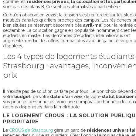
comme les
résidences privées, la
colocation et les particulie
sont pas des plans B. Ce sont des alternatives à part entière.
Ce qu'on observe en 2026 : la tension s'est renforcée sur les studi
meublés dans les quartiers proches des campus. Les résidences p
bien situées se réservent désormais dès
avril-mai
pour la rentrée 
septembre. La colocation gagne en popularité, notamment chez le
étudiants en master. Les demandes d'étudiants internationaux ont
augmenté, rendant les offres compatibles avec un garant étranger 
disputées.
Les 4 types de logements étudiants
Strasbourg : avantages, inconvénien
prix
Il n'existe pas de solution parfaite pour tous. Le bon choix dépend 
votre
budget
, de votre
date d'arrivée
, de votre
statut boursier
vos priorités personnelles. Voici une comparaison honnête des qua
options disponibles dans la métropole.
LE LOGEMENT CROUS : LA SOLUTION PUBLIQU
PRIORITAIRE
Le
CROUS de Strasbourg
gère un parc de
résidences universitai
réparties dans plusieurs quartiers. C'est l'option
la moins chère
, e