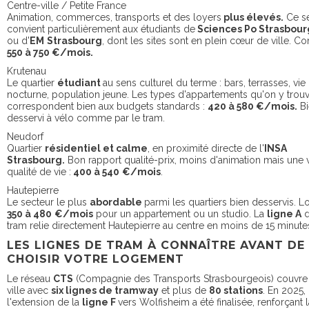
Centre-ville / Petite France
Animation, commerces, transports et des loyers
plus élevés.
Ce se
convient particulièrement aux étudiants de
Sciences Po Strasbourg
ou d'
EM
Strasbourg
, dont les sites sont en plein cœur de ville. 
550 à 750 €/mois.
Krutenau
Le quartier
étudiant
au sens culturel du terme : bars, terrasses, vie
nocturne, population jeune. Les types d'appartements qu'on y trou
correspondent bien aux budgets standards :
420 à 580 €/mois.
Bi
desservi à vélo comme par le tram.
Neudorf
Quartier
résidentiel et calme
, en proximité directe de l'
INSA
Strasbourg.
Bon rapport qualité-prix, moins d'animation mais une v
qualité de vie :
400 à 540
€/mois
.
Hautepierre
Le secteur le plus
abordable
parmi les quartiers bien desservis. Lo
350 à 480
€/mois
pour un appartement ou un studio. La
ligne A
d
tram relie directement Hautepierre au centre en moins de 15 minute
LES LIGNES DE TRAM À CONNAÎTRE AVANT DE
CHOISIR VOTRE LOGEMENT
Le réseau
CTS
(Compagnie des Transports Strasbourgeois) couvre 
ville avec
six lignes de tramway
et plus de
80 stations
. En 2025,
l'extension de la
ligne F
vers Wolfisheim a été finalisée, renforçant l