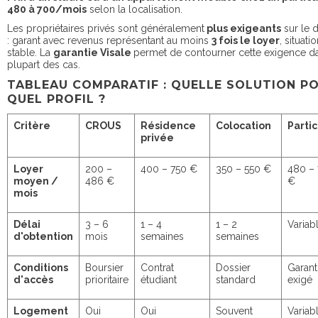
480 à 700/mois
selon la localisation.
Les propriétaires privés sont généralement
plus exigeants
sur le 
: garant avec revenus représentant au moins
3 fois le loyer
, situati
stable. La
garantie Visale
permet de contourner cette exigence da
plupart des cas.
TABLEAU COMPARATIF : QUELLE SOLUTION P
QUEL PROFIL ?
Critère
CROUS
Résidence
Colocation
Partic
privée
Loyer
200 –
400 – 750 €
350 – 550 €
480 –
moyen /
486 €
€
mois
Délai
3 – 6
1 – 4
1 – 2
Variab
d'obtention
mois
semaines
semaines
Conditions
Boursier
Contrat
Dossier
Garant
d'accès
prioritaire
étudiant
standard
exigé
Logement
Oui
Oui
Souvent
Variab