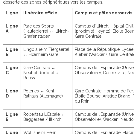
desserte des zones périphériques vers les campus.
Ligne
Itinéraire officiel
Campus et pôles desservis
Ligne
Parc des Sports
Campus d'Illkirch, Hôpital Civil
A
(Hautepierre) ↔ Illkirch-
(proximité Heyritz), Étoile Bour
Graffenstaden
Gare Centrale
Ligne
Lingolsheim Tiergaertel
Place de la République, Lycée
B
↔ Hœnheim Gare
Kléber (Wacken), Gare Central
Ligne
Gare Centrale ↔
Campus de l'Esplanade (Univer
C
Neuhof Rodolphe
Observatoire), Centre-ville, Ne
Reuss
Ligne
Poteries ↔ Kehl
Gare Centrale, Homme de Fer,
D
Rathaus (Allemagne)
Étoile Bourse, Aristide Briand, 
du Rhin
Ligne
Robertsau L'Escale ↔
Campus de l'Esplanade (Univer
E
Baggersee / Illkirch
Observatoire), Wacken, Neudo
Ligne
Wolfisheim Henri
Campus de l'Esplanade, Place