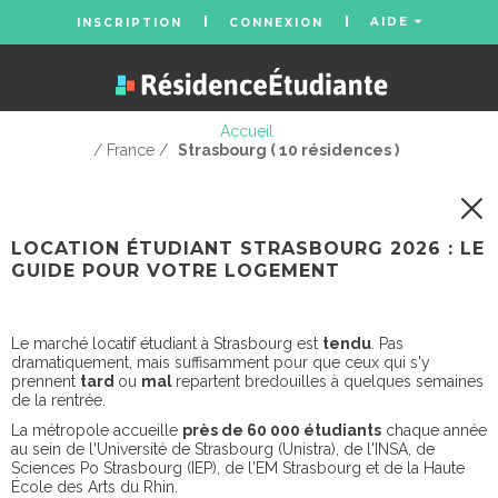
AIDE
INSCRIPTION
CONNEXION
Accueil
/ France /
Strasbourg ( 10 résidences )
LOCATION ÉTUDIANT STRASBOURG 2026 : LE
GUIDE POUR VOTRE LOGEMENT
Le marché locatif étudiant à Strasbourg est
tendu
. Pas
dramatiquement, mais suffisamment pour que ceux qui s'y
prennent
tard
ou
mal
repartent bredouilles à quelques semaines
de la rentrée.
La métropole accueille
près de 60 000 étudiants
chaque année
au sein de l'Université de Strasbourg (Unistra), de l'INSA, de
Sciences Po Strasbourg (IEP), de l'EM Strasbourg et de la Haute
École des Arts du Rhin.