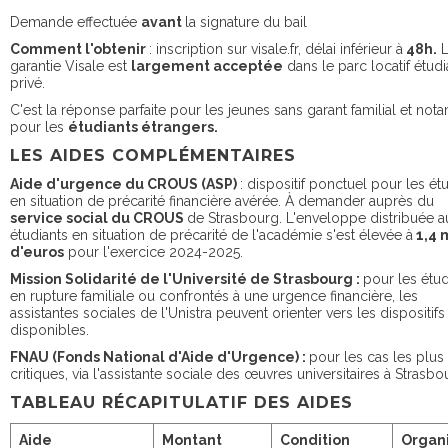
Demande effectuée
avant
la signature du bail
Comment l'obtenir
: inscription sur visale.fr, délai inférieur à
48h.
L
garantie Visale est
largement acceptée
dans le parc locatif étudi
privé.
C'est la réponse parfaite pour les jeunes sans garant familial et no
pour les
étudiants étrangers.
LES AIDES COMPLÉMENTAIRES
Aide d'urgence du CROUS (ASP)
: dispositif ponctuel pour les ét
en situation de précarité financière avérée. À demander auprès du
service social du CROUS
de Strasbourg. L'enveloppe distribuée a
étudiants en situation de précarité de l'académie s'est élevée à
1,4 m
d'euros
pour l'exercice 2024-2025.
Mission Solidarité de l'Université de Strasbourg :
pour les étud
en rupture familiale ou confrontés à une urgence financière, les
assistantes sociales de l'Unistra peuvent orienter vers les dispositifs
disponibles.
FNAU (Fonds National d'Aide d'Urgence) :
pour les cas les plus
critiques, via l'assistante sociale des œuvres universitaires à Strasbo
TABLEAU RÉCAPITULATIF DES AIDES
Aide
Montant
Condition
Organ