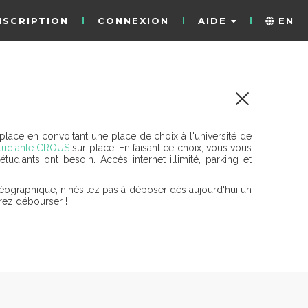
NSCRIPTION
CONNEXION
AIDE
EN
G
lace en convoitant une place de choix à l'université de
étudiante CROUS
sur place. En faisant ce choix, vous vous
diants ont besoin. Accès internet illimité, parking et
ographique, n'hésitez pas à déposer dès aujourd'hui un
rez débourser !