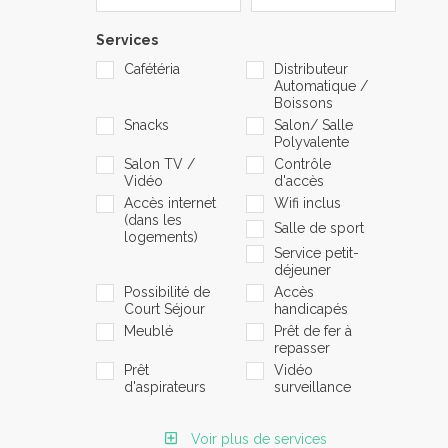
Services
Cafétéria
Distributeur
Automatique /
Boissons
Snacks
Salon/ Salle
Polyvalente
Salon TV /
Contrôle
Vidéo
d'accès
Accès internet
Wifi inclus
(dans les
Salle de sport
logements)
Service petit-
déjeuner
Possibilité de
Accès
Court Séjour
handicapés
Meublé
Prêt de fer à
repasser
Prêt
Vidéo
d'aspirateurs
surveillance
Voir plus de services