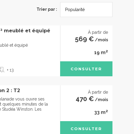
Trier par :
² meublé et équipé
À partir de
569 €
/mois
ublé et équipé
2
19 m
CONSULTER
+ 13
n 2 : T2
À partir de
470 €
planade vous ouvre ses
/mois
t quelques minutes de la
e Studéa Winston. Les
2
33 m
CONSULTER