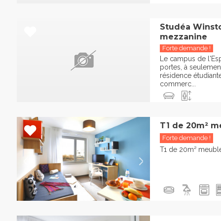
Studéa Winsto
mezzanine
Forte demande !
Le campus de l'Es
portes, à seulemen
résidence étudiant
commerc...
T1 de 20m² m
Forte demande !
T1 de 20m² meublé