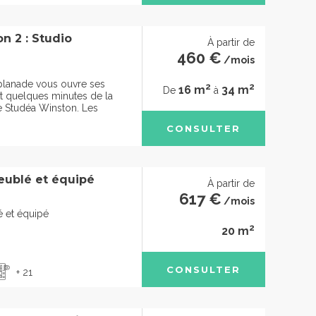
n 2 : Studio
À partir de
460 €
/mois
planade vous ouvre ses
2
2
16 m
34 m
De
à
t quelques minutes de la
e Studéa Winston. Les
CONSULTER
eublé et équipé
À partir de
617 €
/mois
 et équipé
2
20 m
CONSULTER
+ 21