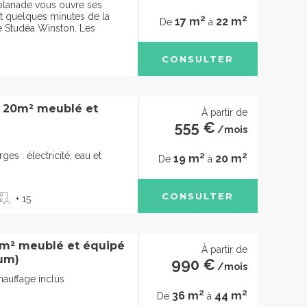
planade vous ouvre ses
t quelques minutes de la
2
2
17 m
22 m
De
à
e Studéa Winston. Les
CONSULTER
à 20m² meublé et
À partir de
555 €
/mois
2
2
ges : électricité, eau et
19 m
20 m
De
à
CONSULTER
+ 15
4m² meublé et équipé
À partir de
um)
990 €
/mois
chauffage inclus
2
2
36 m
44 m
De
à