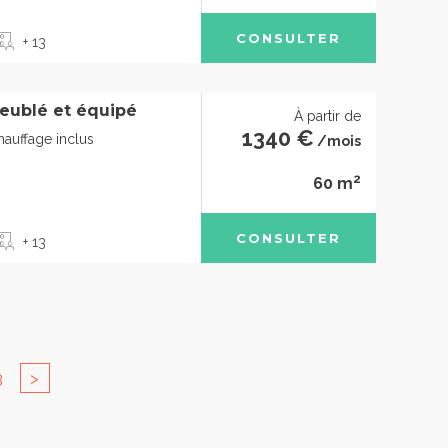
CONSULTER
+ 13
eublé et équipé
À partir de
1340 €
chauffage inclus
/mois
2
60 m
CONSULTER
+ 13
3
>