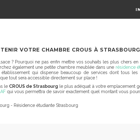
I
TENIR VOTRE CHAMBRE CROUS À STRASBOUR
sace ? Pourquoi ne pas enfin mettre vos souhaits les plus chers en p
 Cherchez également une petite chambre meublée dans une
résidence 
établissement qui dispense beaucoup de services dont tous les étu
er que tout sera accessible directement sur place !
s le
CROUS de Strasbourg
le plus adéquat à votre emplacement gé
CAF
qui vous permettra de savoir exactement quel montant vous pour
bourg - Résidence étudiante Strasbourg