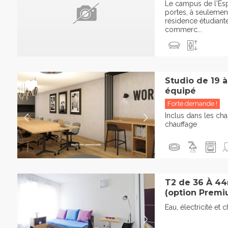
Le campus de l'Es
portes, à seulemen
résidence étudiant
commerc...
Studio de 19 
équipé
Forte demande !
Inclus dans les char
chauffage
T2 de 36 À 4
(option Premi
Eau, électricité et 