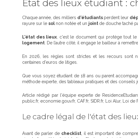
État des lieux étudiant : 
Chaque année, des milliers
d'étudiants
perdent leur
dép
rayure sur le
sol
non notée et un
joint
de douche taché pa
L'état des lieux
, c'est le document qui protège tout l
logement
. De l’autre côté, il engage le bailleur à remettr
En 2026, les règles sont strictes et les recours son
centaines d'euros de litiges.
Que vous soyez étudiant de 18 ans ou parent accompagnan
méthode experte, des tableaux pratiques et des conseils ju
Article rédigé par l'équipe experte de ResidenceEtudiant
public.fr, economie.gouv.fr, CAF.fr, SIDR.fr, Loi Alur, Loi d
Le cadre légal de l'état des lie
Avant de parler de
checklist
, il est important de compre