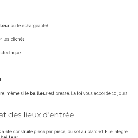
lleur
ou téléchargeable)
 les clichés
électrique
t
ire, même si le
bailleur
est pressé. La loi vous accorde 10 jours
at des lieux d'entrée
t
a été construite pièce par pièce, du sol au plafond. Elle intègre
t
bailleur
.