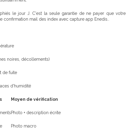
 suffisamment.
phiés le jour J. C'est la seule garantie de ne payer que votre
confirmation mail des index avec capture app Enedis..
pérature
hes noires, décollements)
t de fuite
races d'humidité
s
Moyen de vérification
ements
Photo + description écrite
re
Photo macro