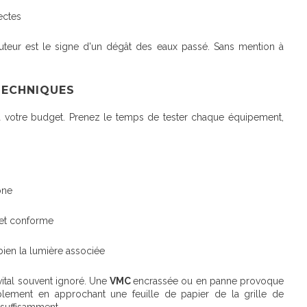
ectes
uteur est le signe d'un dégât des eaux passé. Sans mention à
TECHNIQUES
t à votre budget. Prenez le temps de tester chaque équipement,
one
 et conforme
en la lumière associée
vital souvent ignoré. Une
VMC
encrassée ou en panne provoque
lement en approchant une feuille de papier de la grille de