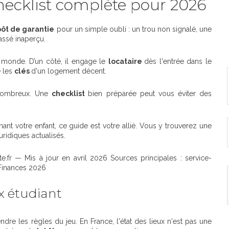
checklist complète pour 2026
ôt de garantie
pour un simple oubli : un trou non signalé, une
ssé inaperçu.
e monde. D’un côté, il engage le
locataire
dès l'entrée dans le
e les
clés
d'un logement décent.
t nombreux. Une
checklist
bien préparée peut vous éviter des
t votre enfant, ce guide est votre allié. Vous y trouverez une
ridiques actualisés.
e.fr — Mis à jour en avril 2026 Sources principales : service-
e Finances 2026
ux étudiant
ndre les règles du jeu. En France, l'état des lieux n'est pas une