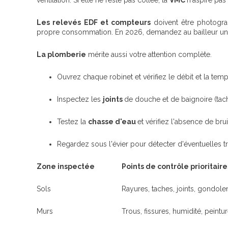
ventilation. Si elle ne reste pas collée, la
VMC
n'aspire pas
Les relevés EDF et compteurs
doivent être photogra
propre consommation. En 2026, demandez au bailleur une 
La plomberie
mérite aussi votre attention complète.
Ouvrez chaque robinet et vérifiez le débit et la tem
Inspectez les
joints
de douche et de baignoire (tac
Testez la
chasse d'eau
et vérifiez l'absence de brui
Regardez sous l'évier pour détecter d'éventuelles t
Zone inspectée
Points de contrôle prioritaire
Sols
Rayures, taches, joints, gondol
Murs
Trous, fissures, humidité, peintu