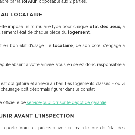
cadré par la
loi Alur
, opposable aux 2 parties.
T AU LOCATAIRE
 Elle impose un formulaire type pour chaque
état des lieux,
à
cisément l'état de chaque pièce du
logement
.
t en bon état d'usage. Le
locataire
, de son côté, s'engage à
a réputé absent à votre arrivée. Vous en serez donc responsable à
est obligatoire et annexé au bail. Les logements classés F ou G
u chauffage doit désormais figurer dans le constat.
e officielle de
service-public.fr sur le dépôt de garantie
.
UNIR AVANT L'INSPECTION
porte. Voici les pièces à avoir en main le jour de l'état des