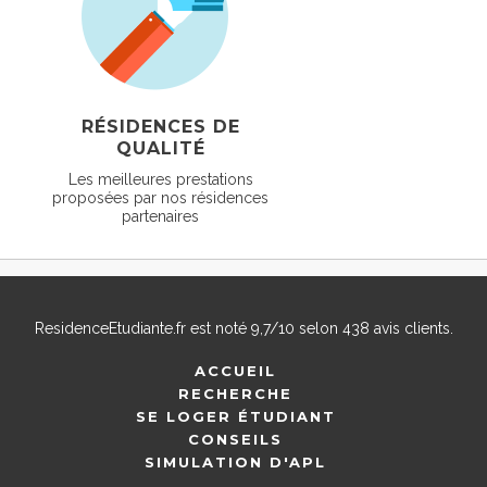
RÉSIDENCES DE
QUALITÉ
Les meilleures prestations
proposées par nos résidences
partenaires
ResidenceEtudiante.fr
est noté
9,7
/
10
selon
438
avis clients.
ACCUEIL
RECHERCHE
SE LOGER ÉTUDIANT
CONSEILS
SIMULATION D'APL