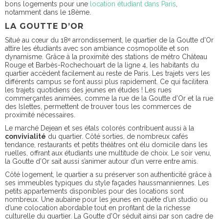
bons logements pour une
location étudiant dans Paris
,
notamment dans le 18ème.
LA GOUTTE D’OR
Situé au cœur du
18ᵉ arrondissement
, le quartier de la Goutte d’Or
attire les étudiants avec son ambiance cosmopolite et son
dynamisme. Grâce à la proximité des stations de métro Château
Rouge et Barbès-Rochechouart de la ligne 4, les habitants du
quartier accèdent facilement au reste de Paris. Les trajets vers les
différents campus se font aussi plus rapidement. Ce qui facilitera
les trajets quotidiens des jeunes en études ! Les rues
commerçantes animées, comme la rue de la Goutte d’Or et la rue
des Islettes, permettent de trouver tous les commerces de
proximité nécessaires.
Le marché Dejean et ses étals colorés contribuent aussi à la
convivialité
du quartier. Côté sorties, de nombreux cafés
tendance, restaurants et petits théâtres ont élu domicile dans les
ruelles, offrant aux étudiants une multitude de choix. Le soir venu,
la Goutte d’Or sait aussi s’animer autour d’un verre entre amis.
Côté logement, le quartier a su préserver son authenticité grâce à
ses immeubles typiques du style façades haussmanniennes. Les
petits appartements disponibles pour des locations sont
nombreux. Une aubaine pour les jeunes en quête d’un studio ou
d’une colocation abordable tout en profitant de la richesse
culturelle du quartier. La Goutte d'Or séduit ainsi par son cadre de