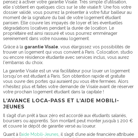
pensez à activer votre garantie Visale. Très simple d'utilisation,
elle s'obtient en quelques clics sur le site visale.fr. Une fois votre
dossier validé, vous pourrez la présenter à votre futur bailleur au
moment de la signature du bail de votre logement étudiant
parisien. Elle couvre les impayés de loyer et les éventuelles
dégradations locatives pendant la durée de location. Le
propriétaire est ainsi rassuré et vous pourrez emménager
sereinement dans votre nouveau logement.
Grâce à la
garantie Visale
, vous élargissez vos possibilités de
trouver un logement qui vous convient à Paris. Colocation, studio
ou encore résidence étudiante avec services inclus, vous aurez
l'embarras du choix.
La garantie Visale est un vrai facilitateur pour louer un logement
lorsqu'on est
étudiant à Paris
. Son obtention rapide et gratuite
vous ouvre des portes qui auraient pu vous être fermées. Alors
n'hésitez plus et faites votre demande de Visale avant de réserver
votre prochain logement étudiant dans la capitale !
L’AVANCE LOCA-PASS ET L’AIDE MOBILI-
JEUNES
Il s’agit d’un prêt à taux zéro est accordé aux étudiants salariés,
boursiers ou apprentis. Son montant peut monter jusqu’à 1 200 €
et couvre le dépôt de garantie versé au loueur.
Quant à l’
aide Mobili-Jeunes
, il s’agit d’une aide financière attribuée