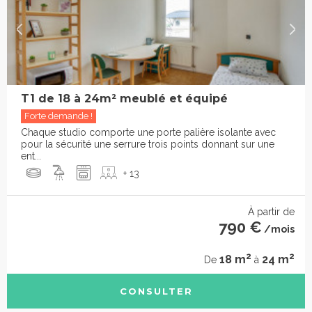
T1 de 18 à 24m² meublé et équipé
Forte demande !
Chaque studio comporte une porte palière isolante avec
pour la sécurité une serrure trois points donnant sur une
ent...
+ 13
À partir de
790 €
/mois
2
2
18 m
24 m
De
à
CONSULTER