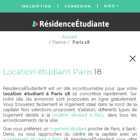
AIDE
INSCRIPTION
CONNEXION
Accueil
/ France /
Paris 18
Location étudiant Paris
18
ResidenceEtudiante.fr est un site incontournable pour que votre
location étudiant à Paris 18
se concrétise rapidement. Sur
notre site, les annonces sont proposées en ligne gratuitement.
Vous trouverez facilement le logement idéal dans le nord de la
capitale. Nos sélections proposent, d'ailleurs, différents types de
logement dédiés à la
location étudiant à Paris
, dans tous les
arrondissements de la ville.
Que vous préfériez un
logement étudiant
proche de Paris, à Saint-
Denis, ou vous rapprochez du centre de la capitale avec un
appartement étudiant à Paris
18, ResidenceEtudiante.fr vous offre