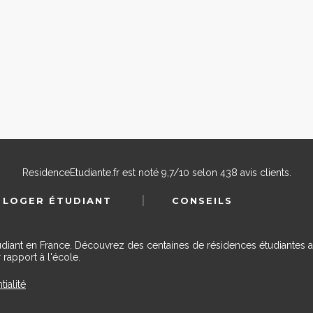
ResidenceEtudiante.fr
est noté
9,7
/
10
selon
438
avis clients.
 LOGER ÉTUDIANT
CONSEILS
udiant en France. Découvrez des centaines de résidences étudiantes a
 rapport à l'école.
tialité