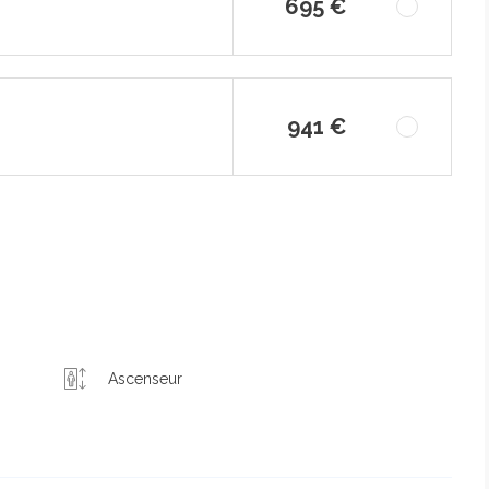
695 €
941 €
Ascenseur