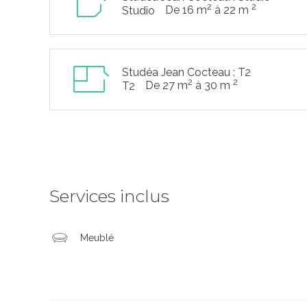
2
2
De 16 m
à 22 m
Studio
Studéa Jean Cocteau : T2
2
2
De 27 m
à 30 m
T2
Services inclus
Meublé