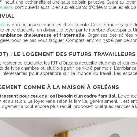
inclut une kitchenette et une salle de bain privative. Quant au loyer d
Orléans
, sont ouverts aussi bien aux étudiants d’Orléans que les étudia
IVIAL
léans
qui conjugue économies et vie sociale. Cette formule gagne du t
 entre étudiants, en divisant le loyer par le nombre d'occupants. Un
e ambiance chaleureuse et fraternelle
. Organisez des soirées r
agées pour ne pas vous fatiguer. Comptez environ 350€ par perso
FJT) : LE LOGEMENT DES FUTURS TRAVAILLEURS
 résidence étudiante, les FJT d’Orléans accueille étudiants et jeunes 
s de type chambre ou studio à partir de 350€ par mois. L'ambiance e
ns intéressantes pour apprendre sur le monde du travail. Les espa
OGEMENT COMME À LA MAISON À ORLÉANS
ressant pour ceux qui ont besoin d’un cadre familial.
Le concep
n et au salon. Le loyer varie selon la famille, généralement, il est en
n logement à coût encore plus réduit, proposez quelques services à la