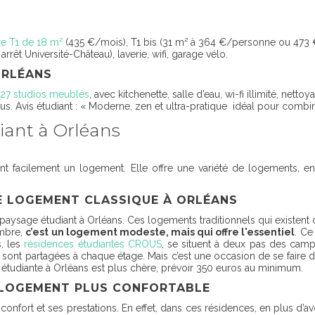
e T1 de 18 m²
(435 €/mois), T1 bis (31 m² à 364 €/personne ou 473 
arrêt Université-Château), laverie, wifi, garage vélo.
ORLÉANS
127 studios meublés
, avec kitchenette, salle d’eau, wi-fi illimité, nett
clus. Avis étudiant : « Moderne, zen et ultra-pratique idéal pour combi
iant à Orléans
uvent facilement un logement. Elle offre une variété de logements, 
LE LOGEMENT CLASSIQUE À ORLÉANS
 paysage étudiant à Orléans. Ces logements traditionnels qui existent 
ambre,
c’est un logement modeste, mais qui offre l'essentiel
. Ce
, les
résidences étudiantes CROUS
, se situent à deux pas des camp
e sont partagées à chaque étage. Mais c’est une occasion de se faire de
étudiante à Orléans est plus chère, prévoir 350 euros au minimum.
E LOGEMENT PLUS CONFORTABLE
onfort et ses prestations. En effet, dans ces résidences, en plus d’a