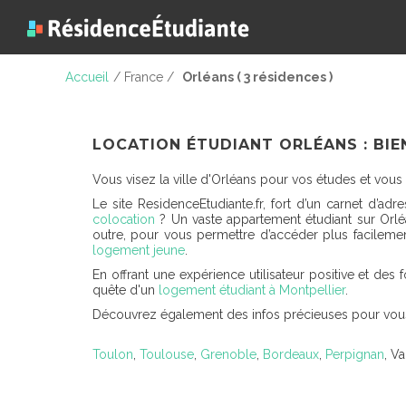
Accueil
/ France /
Orléans ( 3 résidences )
LOCATION ÉTUDIANT ORLÉANS : BI
Vous visez la ville d'Orléans pour vos études et vous
Le site ResidenceEtudiante.fr, fort d’un carnet d’a
colocation
? Un vaste appartement étudiant sur Orléa
outre, pour vous permettre d’accéder plus facilemen
logement jeune
.
En offrant une expérience utilisateur positive et des
quête d'un
logement étudiant à Montpellier
.
Découvrez également des infos précieuses pour vous 
Toulon
,
Toulouse
,
Grenoble
,
Bordeaux
,
Perpignan
, V