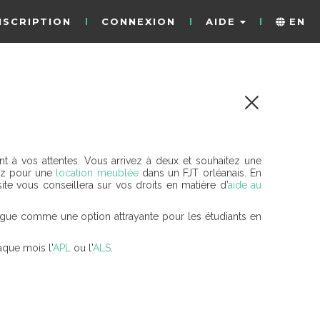
NSCRIPTION
CONNEXION
AIDE
EN
nt à vos attentes. Vous arrivez à deux et souhaitez une
tez pour une
location meublée
dans un FJT orléanais. En
te vous conseillera sur vos droits en matière d’
aide au
stingue comme une option attrayante pour les étudiants en
aque mois l'
APL
ou l'
ALS
.