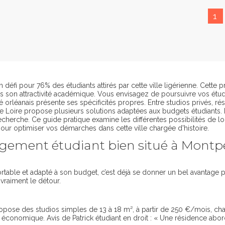
1
 défi pour 76% des étudiants attirés par cette ville ligérienne. Cette 
urs son attractivité académique. Vous envisagez de poursuivre vos étud
orléanais présente ses spécificités propres. Entre studios privés, rés
de Loire propose plusieurs solutions adaptées aux budgets étudiants. L
recherche. Ce guide pratique examine les différentes possibilités de lo
 pour optimiser vos démarches dans cette ville chargée d'histoire.
gement étudiant bien situé à Montpe
rtable et adapté à son budget, c’est déjà se donner un bel avantage po
vraiment le détour.
ropose des studios simples de 13 à 18 m², à partir de 250 €/mois, ch
t économique. Avis de Patrick étudiant en droit : « Une résidence abor