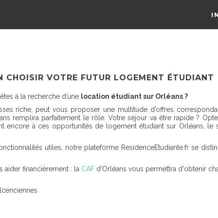
I
EN CHOISIR VOTRE FUTUR LOGEMENT ÉTUDIANT
 êtes à la recherche d’une
location étudiant sur Orléans ?
dresses riche, peut vous proposer une multitude d’offres corresponda
ns remplira parfaitement le rôle. Votre séjour va être rapide ? Op
t encore à ces opportunités de logement étudiant sur Orléans, le si
 fonctionnalités utiles, notre plateforme ResidenceEtudiante.fr se di
aider financièrement : la
CAF
d'Orléans vous permettra d'obtenir ch
alcenciennes