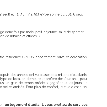
€ seul) et T2 (36 m² à 393 €/personne ou 662 € seul),
oyage deux fois par mois, petit-déjeuner, salle de sport et
ner vie urbaine et études. »
entre résidence CROUS, appartement privé et colocation,
depuis des années ont vu passés des milliers d’étudiants.
 type de location demeure le préféré des étudiants, pour
us, un gain de temps précieux gagné tous les jours. La
 belles amitiés. Pour plus de confort, le studio est aussi
voir
un logement étudiant, vous profitez de services