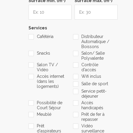
Surface min. (m
)
Surface max. (m
)
Services
Cafétéria
Distributeur
Automatique /
Boissons
Snacks
Salon/ Salle
Polyvalente
Salon TV /
Contrôle
Vidéo
d'accès
Accès internet
Wifi inclus
(dans les
Salle de sport
logements)
Service petit-
déjeuner
Possibilité de
Accès
Court Séjour
handicapés
Meublé
Prêt de fer à
repasser
Prêt
Vidéo
d'aspirateurs
surveillance