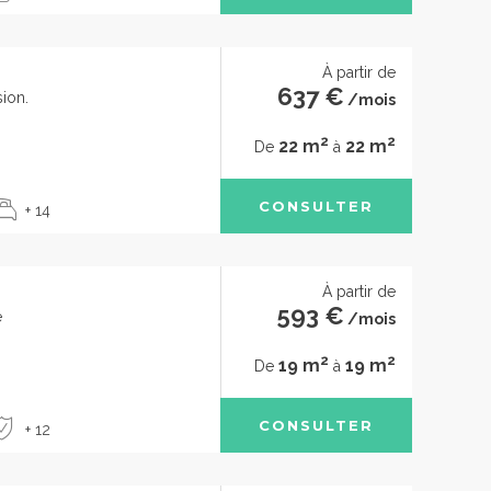
À partir de
637 €
sion.
/mois
2
2
22 m
22 m
De
à
CONSULTER
+ 14
À partir de
593 €
é
/mois
2
2
19 m
19 m
De
à
CONSULTER
+ 12