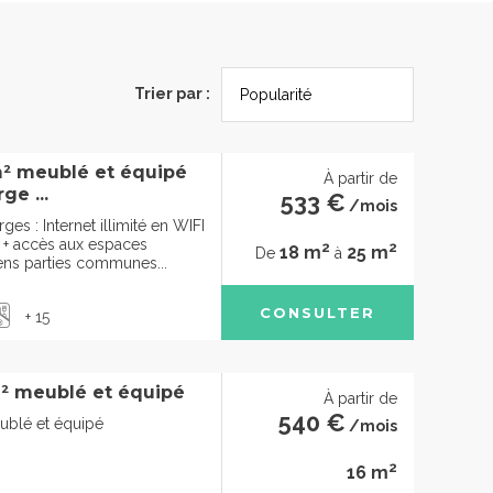
Trier par :
m² meublé et équipé
À partir de
ge ...
533 €
/mois
ges : Internet illimité en WIFI
e + accès aux espaces
2
2
18 m
25 m
De
à
ens parties communes...
CONSULTER
+ 15
² meublé et équipé
À partir de
540 €
ublé et équipé
/mois
2
16 m