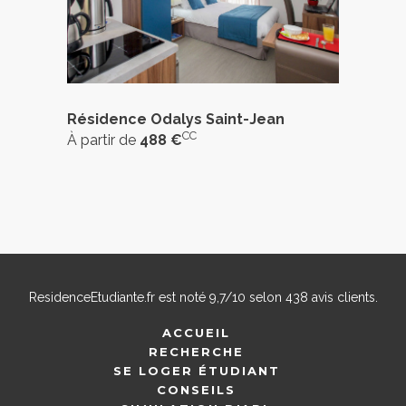
Résidence Odalys Saint-Jean
CC
À partir de
488 €
ResidenceEtudiante.fr
est noté
9,7
/
10
selon
438
avis clients.
ACCUEIL
RECHERCHE
SE LOGER ÉTUDIANT
CONSEILS