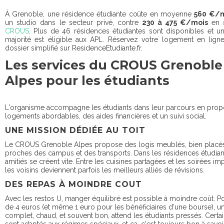
À Grenoble, une résidence étudiante coûte en moyenne
560 €/
un studio dans le secteur privé, contre
230 à 475 €/mois
en
CROUS
. Plus de 46 résidences étudiantes sont disponibles et u
majorité est éligible aux APL. Réservez votre logement en lign
dossier simplifié sur ResidenceEtudiante.fr.
Les services du CROUS Grenoble
Alpes pour les étudiants
L'organisme accompagne les étudiants dans leur parcours en prop
logements abordables, des aides financières et un suivi social.
UNE MISSION DÉDIÉE AU TOIT
Le CROUS Grenoble Alpes propose des logis meublés, bien placés
proches des campus et des transports. Dans les résidences étudiant
amitiés se créent vite. Entre les cuisines partagées et les soirées im
les voisins deviennent parfois les meilleurs alliés de révisions.
DES REPAS À MOINDRE COUT
Avec les restos U, manger équilibré est possible à moindre coût. 
de 4 euros (et même 1 euro pour les bénéficiaires d'une bourse), u
complet, chaud, et souvent bon, attend les étudiants pressés. Cert
sont adaptés aux régimes spéciaux, et ça, c'est toujours bon à savoir