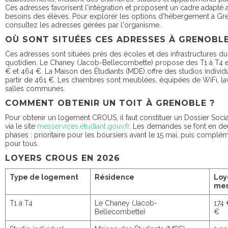
Ces adresses favorisent l'intégration et proposent un cadre adapté 
besoins des élèves. Pour explorer les options d'hébergement à Gr
consultez les adresses gérées par l'organisme.
OÙ SONT SITUÉES CES ADRESSES À GRENOBL
Ces adresses sont situées près des écoles et des infrastructures du
quotidien. Le Chaney (Jacob-Bellecombette) propose des T1 à T4 e
€ et 464 €. La Maison des Étudiants (MDE) offre des studios individ
partir de 461 €. Les chambres sont meublées, équipées de WiFi, lav
salles communes.
COMMENT OBTENIR UN TOIT À GRENOBLE ?
Pour obtenir un logement CROUS, il faut constituer un Dossier Socia
via le site
messervices.etudiant.gouv.fr
. Les demandes se font en de
phases : prioritaire pour les boursiers avant le 15 mai, puis complé
pour tous.
LOYERS CROUS EN 2026
Type de logement
Résidence
Loy
men
T1 à T4
Le Chaney (Jacob-
174 
Bellecombette)
€