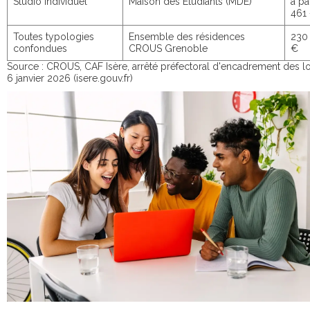
Studio individuel
Maison des Étudiants (MDE)
à pa
461
Toutes typologies
Ensemble des résidences
230 
confondues
CROUS Grenoble
€
Source : CROUS, CAF Isère, arrêté préfectoral d'encadrement des l
6 janvier 2026 (isere.gouv.fr)