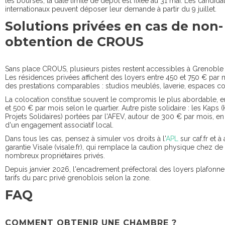
les bourses, la date limite de dépôt est fixée au 31 mai. Les candida
internationaux peuvent déposer leur demande à partir du 9 juillet.
Solutions privées en cas de non-
obtention de CROUS
Sans place CROUS, plusieurs pistes restent accessibles à Grenoble
Les résidences privées affichent des loyers entre 450 et 750 € par 
des prestations comparables : studios meublés, laverie, espaces 
La colocation constitue souvent le compromis le plus abordable, e
et 500 € par mois selon le quartier. Autre piste solidaire : les Kaps (
Projets Solidaires) portées par l'AFEV, autour de 300 € par mois, e
d'un engagement associatif local.
Dans tous les cas, pensez à simuler vos droits à l'
APL
sur caf.fr et à 
garantie Visale (visale.fr), qui remplace la caution physique chez de
nombreux propriétaires privés.
Depuis janvier 2026, l'encadrement préfectoral des loyers plafonne 
tarifs du parc privé grenoblois selon la zone.
FAQ
COMMENT OBTENIR UNE CHAMBRE ?