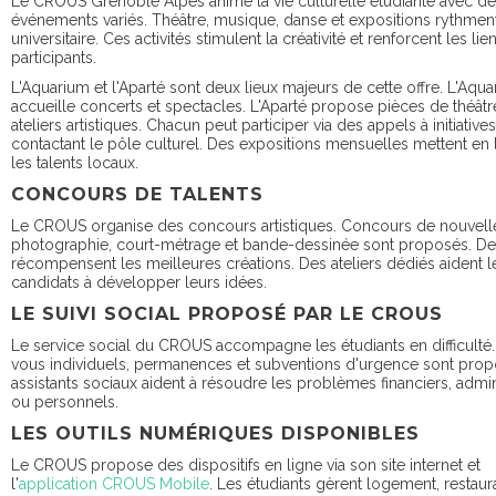
Le CROUS Grenoble Alpes anime la vie culturelle étudiante avec d
événements variés. Théâtre, musique, danse et expositions rythment
universitaire. Ces activités stimulent la créativité et renforcent les lie
participants.
L'Aquarium et l'Aparté sont deux lieux majeurs de cette offre. L'Aqu
accueille concerts et spectacles. L'Aparté propose pièces de théâtr
ateliers artistiques. Chacun peut participer via des appels à initiative
contactant le pôle culturel. Des expositions mensuelles mettent en
les talents locaux.
CONCOURS DE TALENTS
Le CROUS organise des concours artistiques. Concours de nouvell
photographie, court-métrage et bande-dessinée sont proposés. De
récompensent les meilleures créations. Des ateliers dédiés aident l
candidats à développer leurs idées.
LE SUIVI SOCIAL PROPOSÉ PAR LE CROUS
Le service social du CROUS accompagne les étudiants en difficulté
vous individuels, permanences et subventions d'urgence sont prop
assistants sociaux aident à résoudre les problèmes financiers, admini
ou personnels.
LES OUTILS NUMÉRIQUES DISPONIBLES
Le CROUS propose des dispositifs en ligne via son site internet et
l'
application CROUS Mobile
. Les étudiants gèrent logement, restaura