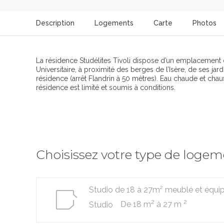
Description
Logements
Carte
Photos
La résidence Studélites Tivoli dispose d’un emplacement 
Universitaire, à proximité des berges de l’Isère, de ses jar
résidence (arrêt Flandrin à 50 mètres). Eau chaude et chau
résidence est limité et soumis à conditions.
Choisissez votre type de loge
Studio de 18 à 27m² meublé et équi
2
2
De 18 m
à 27 m
Studio