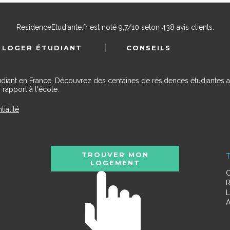
ResidenceEtudiante.fr
est noté
9,7
/
10
selon
438
avis clients.
 LOGER ÉTUDIANT
CONSEILS
udiant en France. Découvrez des centaines de résidences étudiantes a
 rapport à l'école.
tialité
TROUVER MON
T
LOGEMENT
C
R
L
A