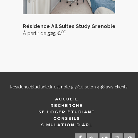
Résidence All Suites Study Grenoble
CC
À partir de
525 €
ResidenceEtudiante.fr
est noté
9,7
/
10
selon
438
avis clients.
ACCUEIL
RECHERCHE
SE LOGER ÉTUDIANT
CONSEILS
SIMULATION D'APL