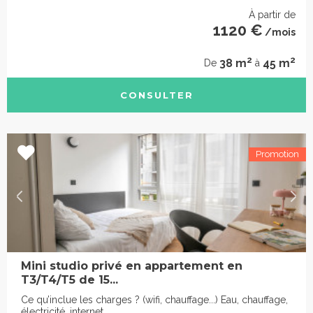
À partir de
1120 €
/mois
2
2
38 m
45 m
De
à
CONSULTER
Mini studio privé en appartement en
T3/T4/T5 de 15...
Ce qu’inclue les charges ? (wifi, chauffage...) Eau, chauffage,
électricité, internet.