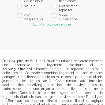
Court Séjour
handicapés
Meublé
Prêt de fer à
repasser
Prêt
Vidéo
d'aspirateurs
surveillance
Voir plus de services
En 2024, plus de 60 % des étudiants urbains déclarent chercher
une alternative au logement classique, et le
coliving étudiant
s’impose comme une réponse concrète à
cette tension. Ce modèle combine logement étudiant, espaces
partagés et fonctionnement clé en main, pensé pour les étudiants
jeunes et les jeunes actifs. Contrairement aux formules
traditionnelles, le coliving étudiant inclut des services inclus, un
cadre structuré et une organisation collective qui simplifie le
quotidien. Face à la hausse des loyers et à la pénurie de
logements étudiants dans les grandes villes comme Paris, Lyon
ou Bordeaux, cette option attire par sa flexibilité et sa logique
tout-en-un. Chaque étudiant dispose d’un espace privé avec salle