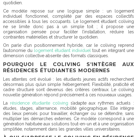
quotidien.
Ce modèle repose sur une logique simple : un
logement
individuel fonctionnel, complété par des espaces collectifs
accessibles à tous les occupants
. Le logement étudiant coliving
ne se limite donc pas à un simple toit ; il propose une
organisation pensée pour faciliter l’installation, réduire les
contraintes matérielles et structurer le quotidien.
On parle d’un positionnement hybride, car le coliving reprend
l’autonomie du
logement étudiant individuel
tout en intégrant une
dimension collective absente des formats classiques.
POURQUOI LE COLIVING S’INTÈGRE AUX
RÉSIDENCES ÉTUDIANTES MODERNES
Les attentes ont évolué : les étudiants jeunes actifs recherchent
désormais plus qu’un simple hébergement. Flexibilité, praticité et
cadre structuré sont devenus des critères centraux. Le coliving
nouvelle génération répond précisément à ces nouveaux usages.
La
résidence étudiante coliving
s’adapte aux rythmes actuels :
études, stages, alternance, mobilité géographique
. Elle intègre
des lieux pensés pour travailler, échanger ou se détendre, sans
multiplier les démarches externes. Ce modèle correspond à une
génération habituée aux solutions tout-en-un et à une organisation
simplifiée, notamment dans les grandes villes universitaires.