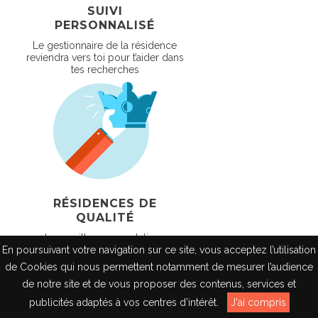
SUIVI
PERSONNALISÉ
Le gestionnaire de la résidence
reviendra vers toi pour t’aider dans
tes recherches
RÉSIDENCES DE
QUALITÉ
Les meilleures prestations
proposées par nos résidences
En poursuivant votre navigation sur ce site, vous acceptez l’utilisation
partenaires
de Cookies qui nous permettent notamment de mesurer l’audience
de notre site et de vous proposer des contenus, services et
EN
publicités adaptés à vos centres d’intérêt.
J'ai compris