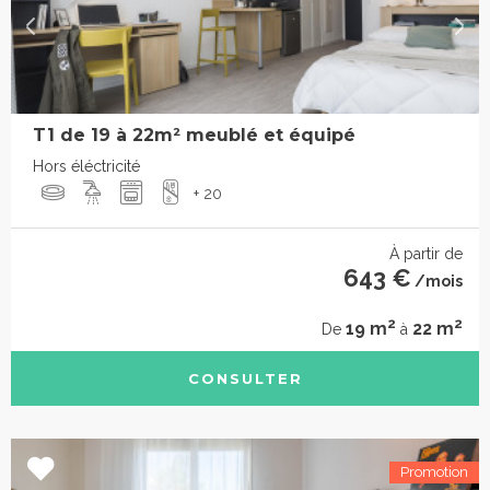
T1 de 19 à 22m² meublé et équipé
Hors éléctricité
+ 20
À partir de
643 €
/mois
2
2
19 m
22 m
De
à
CONSULTER