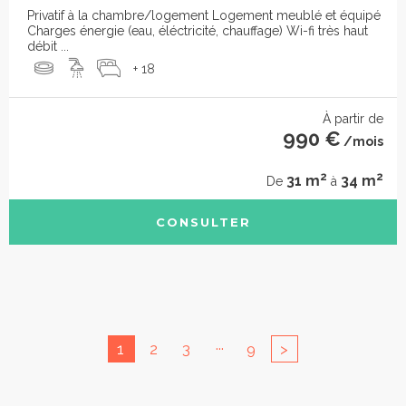
Privatif à la chambre/logement Logement meublé et équipé
Charges énergie (eau, éléctricité, chauffage) Wi-fi très haut
débit ...
+ 18
À partir de
990 €
/mois
2
2
31 m
34 m
De
à
CONSULTER
...
1
2
3
9
>