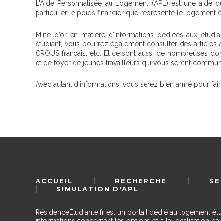
L'Aide Personnalisée au Logement (APL) est une aide q
particulier le poids financier que représente le logemen
Mine d’or en matière d’informations dédiées aux étudia
étudiant, vous pourrez également consulter des articles au
CROUS français, etc. Et ce sont aussi de nombreuses do
et de foyer de jeunes travailleurs qui vous seront commu
Avec autant d’informations, vous serez bien armé pour fai
ACCUEIL
RECHERCHE
SE
SIMULATION D'APL
RésidenceÉtudiante.fr est un portail dédié au logement ét
informations concernant les options et à la localisation par