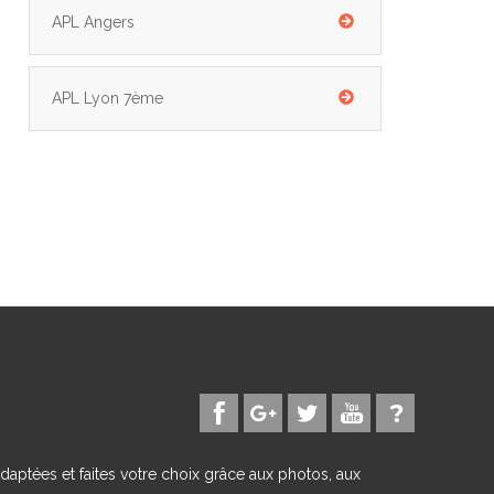
APL Angers
APL Lyon 7ème
daptées et faites votre choix grâce aux photos, aux