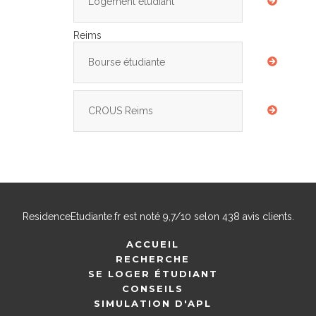
Logement étudiant
Reims
Bourse étudiante
CROUS Reims
ResidenceEtudiante.fr
est noté
9,7
/
10
selon
438
avis clients.
ACCUEIL
RECHERCHE
SE LOGER ÉTUDIANT
CONSEILS
SIMULATION D'APL