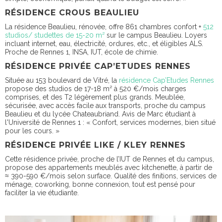
RÉSIDENCE CROUS BEAULIEU
La résidence Beaulieu, rénovée, offre 861 chambres confort +
512
studios/ studettes de 15-20 m²
sur le campus Beaulieu. Loyers
incluant internet, eau, électricité, ordures, etc., et éligibles ALS.
Proche de Rennes 1, INSA, IUT, école de chimie.
RÉSIDENCE PRIVÉE CAP’ETUDES RENNES
Située au 153 boulevard de Vitré, la
résidence Cap’Etudes Rennes
propose des studios de 17-18 m² à 520 €/mois charges
comprises, et des T2 légèrement plus grands. Meublée,
sécurisée, avec accès facile aux transports, proche du campus
Beaulieu et du lycée Chateaubriand. Avis de Marc étudiant à
l'Université de Rennes 1 : « Confort, services modernes, bien situé
pour les cours. »
RÉSIDENCE PRIVÉE LIKE / KLEY RENNES
Cette résidence privée, proche de l’IUT de Rennes et du campus,
propose des appartements meublés avec kitchenette, à partir de
≈ 390-590 €/mois selon surface. Qualité des finitions, services de
ménage, coworking, bonne connexion, tout est pensé pour
faciliter la vie étudiante.