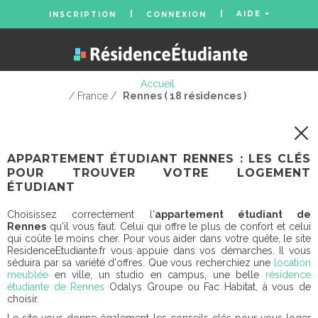
AIDE
INSCRIPTION
CONNEXION
Accueil
/ France /
Rennes ( 18 résidences )
APPARTEMENT ÉTUDIANT RENNES : LES CLÉS
POUR TROUVER VOTRE LOGEMENT
ÉTUDIANT
Choisissez correctement l'
appartement étudiant de
Rennes
qu'il vous faut. Celui qui offre le plus de confort et celui
qui coûte le moins cher. Pour vous aider dans votre quête, le site
ResidenceEtudiante.fr vous appuie dans vos démarches. Il vous
séduira par sa variété d'offres. Que vous recherchiez une
location
meublée
en ville, un studio en campus, une belle
résidence
étudiante de Rennes
Odalys Groupe ou Fac Habitat, à vous de
choisir.