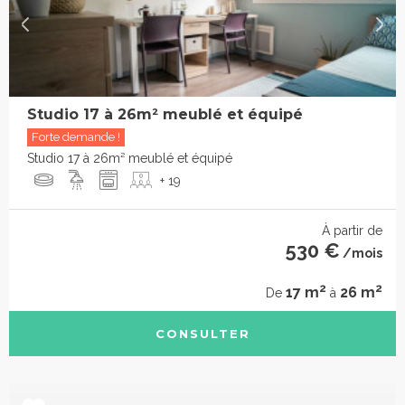
Studio 17 à 26m² meublé et équipé
Forte demande !
Studio 17 à 26m² meublé et équipé
+ 19
À partir de
530 €
/mois
2
2
17 m
26 m
De
à
CONSULTER