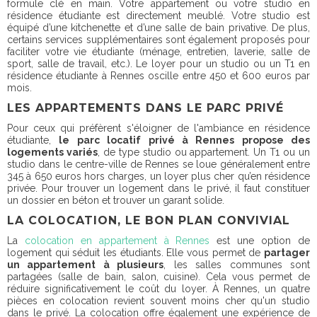
formule clé en main. Votre appartement ou votre studio en
résidence étudiante est directement meublé. Votre studio est
équipé d’une kitchenette et d’une salle de bain privative. De plus,
certains services supplémentaires sont également proposés pour
faciliter votre vie étudiante (ménage, entretien, laverie, salle de
sport, salle de travail, etc.). Le loyer pour un studio ou un T1 en
résidence étudiante à Rennes
oscille entre 450 et 600 euros par
mois
.
LES APPARTEMENTS DANS LE PARC PRIVÉ
Pour ceux qui préfèrent s'éloigner de l'ambiance en résidence
étudiante,
le parc locatif privé à Rennes propose des
logements variés
, de type studio ou appartement. Un T1 ou un
studio dans le centre-ville de Rennes se loue généralement entre
345 à 650 euros hors charges, un loyer plus cher qu’en résidence
privée. Pour trouver un logement dans le privé, il faut constituer
un dossier en béton et trouver un garant solide.
LA COLOCATION, LE BON PLAN CONVIVIAL
La
colocation en appartement à Rennes
est une option de
logement qui séduit les étudiants. Elle vous permet de
partager
un appartement à plusieurs
, les salles communes sont
partagées (salle de bain, salon, cuisine). Cela vous permet de
réduire significativement le coût du loyer. À Rennes, un quatre
pièces en colocation revient souvent moins cher qu'un studio
dans le privé. La colocation offre également une expérience de