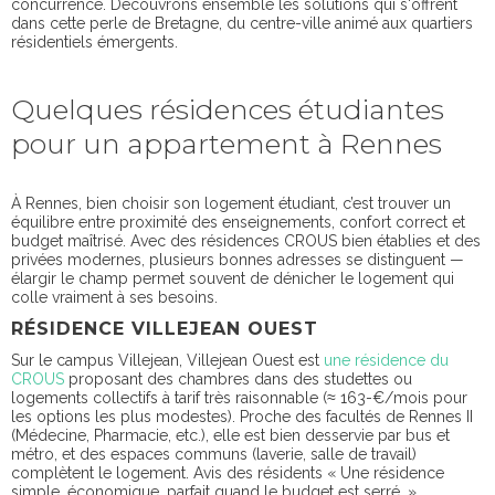
concurrence. Découvrons ensemble les solutions qui s'offrent
dans cette perle de Bretagne, du centre-ville animé aux quartiers
résidentiels émergents.
Quelques résidences étudiantes
pour un appartement à Rennes
À Rennes, bien choisir son logement étudiant, c’est trouver un
équilibre entre proximité des enseignements, confort correct et
budget maîtrisé. Avec des résidences CROUS bien établies et des
privées modernes, plusieurs bonnes adresses se distinguent —
élargir le champ permet souvent de dénicher le logement qui
colle vraiment à ses besoins.
RÉSIDENCE VILLEJEAN OUEST
Sur le campus Villejean, Villejean Ouest est
une résidence du
CROUS
proposant des chambres dans des studettes ou
logements collectifs à tarif très raisonnable (≈ 163-€/mois pour
les options les plus modestes). Proche des facultés de Rennes II
(Médecine, Pharmacie, etc.), elle est bien desservie par bus et
métro, et des espaces communs (laverie, salle de travail)
complètent le logement. Avis des résidents « Une résidence
simple, économique, parfait quand le budget est serré. »