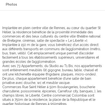
Photos
Implantée en plein centre ville de Rennes, au cœur du quartier St
Hélier, la résidence bénéficie de la proximité immédiate des
commerces et des lieux culturels du centre ville (théâtre national
de Bretagne, cinémas, salle de spectacle « Le Liberté »).
Implantée à 150 m de la gare, vous bénéficiez d’un accès direct
aux différents transports en communs de l’agglomération (métro,
bus, train, vélib). Cet emplacement unique permet d’accéder
facilement à tous les établissements supérieurs, universitaires et
grandes écoles de l’agglomération.
Avec ses 73 Appartements, du Studio au T1 Bis, nos appartements
sont entièrement meublés (lit gigogne, bureau, table, chaise) et
ont une kitchenette équipée (frigidaire, plaques, micro-ondes).
De plus, chaque appartement bénéficie d’une salle de bain
privative avec douche, wc et meuble vasque.
Commerces Rue Saint Hélier à 50m (boulangeries, boucherie
charcuterie, poissonnerie, épiceries, Carrefour city, banques…), les
champs libres, le Liberté, Centre commercial Colombia sont
situés à 750m de la résidence, la place de la République et le
quartier historique de Rennes à 950mètres.