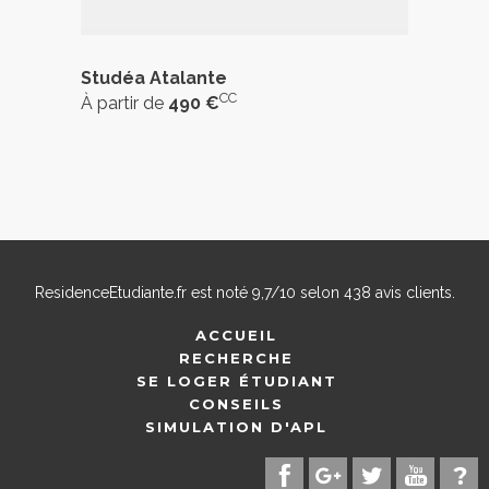
Studéa Atalante
CC
À partir de
490 €
ResidenceEtudiante.fr
est noté
9,7
/
10
selon
438
avis clients.
ACCUEIL
RECHERCHE
SE LOGER ÉTUDIANT
CONSEILS
SIMULATION D'APL