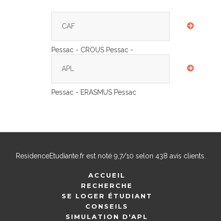
CAF
Pessac - CROUS Pessac -
APL
Pessac - ERASMUS Pessac
ResidenceEtudiante.fr
est noté
9,7
/
10
selon
438
avis clients.
ACCUEIL
RECHERCHE
SE LOGER ÉTUDIANT
CONSEILS
SIMULATION D'APL