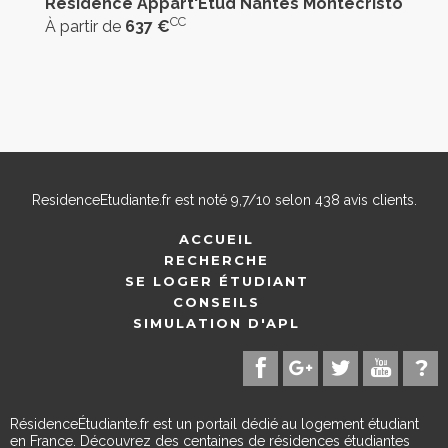
Résidence Appart'Etud Nantes Montecristo
CC
À partir de
637 €
ResidenceEtudiante.fr
est noté
9,7
/
10
selon
438
avis clients.
ACCUEIL
RECHERCHE
SE LOGER ÉTUDIANT
CONSEILS
SIMULATION D'APL
RésidenceÉtudiante.fr est un portail dédié au logement étudiant
en France. Découvrez des centaines de résidences étudiantes