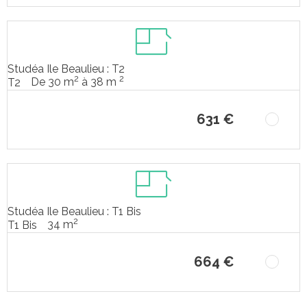
Studéa Ile Beaulieu : T2
2
2
De 30 m
à 38 m
T2
631 €
Studéa Ile Beaulieu : T1 Bis
2
34 m
T1 Bis
664 €