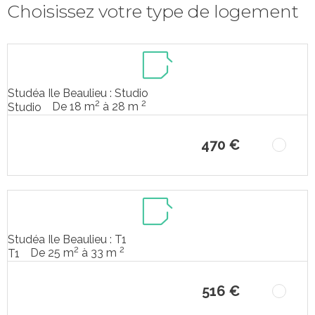
Choisissez votre type de logement
Studéa Ile Beaulieu : Studio
2
2
De 18 m
à 28 m
Studio
470 €
Studéa Ile Beaulieu : T1
2
2
De 25 m
à 33 m
T1
516 €