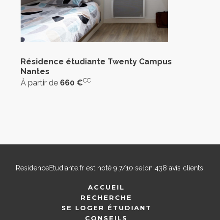
Résidence étudiante Twenty Campus
Nantes
CC
À partir de
660 €
ResidenceEtudiante.fr
est noté
9,7
/
10
selon
438
avis clients.
ACCUEIL
RECHERCHE
SE LOGER ÉTUDIANT
CONSEILS