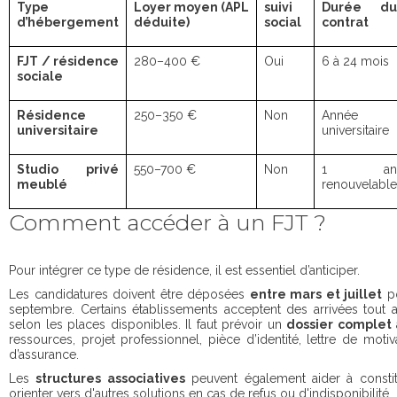
Type
Loyer moyen (APL
suivi
Durée du
d’hébergement
déduite)
social
contrat
FJT / résidence
280–400 €
Oui
6 à 24 mois
sociale
Résidence
250–350 €
Non
Année
universitaire
universitaire
Studio privé
550–700 €
Non
1 an
meublé
renouvelable
Comment accéder à un FJT ?
Pour intégrer ce type de résidence, il est essentiel d’anticiper.
Les candidatures doivent être déposées
entre mars et juillet
po
septembre. Certains établissements acceptent des arrivées tout a
selon les places disponibles. Il faut prévoir un
dossier complet
a
ressources, projet professionnel, pièce d’identité, lettre de motiva
d’assurance.
Les
structures associatives
peuvent également aider à constit
orienter vers d'autres solutions en cas de refus ou d'indisponibilité.