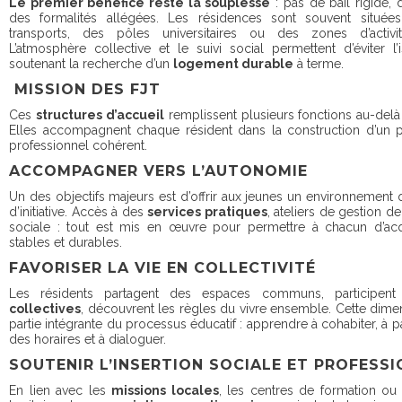
Le premier bénéfice reste la souplesse
: pas de bail rigide, 
des formalités allégées. Les résidences sont souvent située
transports, des pôles universitaires ou des zones d’activ
L’atmosphère collective et le suivi social permettent d’éviter l
soutenant la recherche d’un
logement durable
à terme.
MISSION DES FJT
Ces
structures d’accueil
remplissent plusieurs fonctions au-delà
Elles accompagnent chaque résident dans la construction d’un p
professionnel cohérent.
ACCOMPAGNER VERS L’AUTONOMIE
Un des objectifs majeurs est d’offrir aux jeunes un environnement qu
d’initiative. Accès à des
services pratiques
, ateliers de gestion d
sociale : tout est mis en œuvre pour permettre à chacun d’acq
stables et durables.
FAVORISER LA VIE EN COLLECTIVITÉ
Les résidents partagent des espaces communs, participe
collectives
, découvrent les règles du vivre ensemble. Cette dimens
partie intégrante du processus éducatif : apprendre à cohabiter, à p
des horaires et à dialoguer.
SOUTENIR L’INSERTION SOCIALE ET PROFESS
En lien avec les
missions locales
, les centres de formation ou 