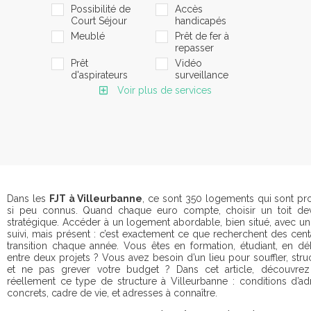
Possibilité de
Accès
Court Séjour
handicapés
Meublé
Prêt de fer à
repasser
Prêt
Vidéo
d'aspirateurs
surveillance
Voir plus de services
Dans les
FJT à Villeurbanne
, ce sont 350 logements qui sont pr
si peu connus.
Quand chaque euro compte, choisir un toit dev
stratégique. Accéder à un logement abordable, bien situé, avec un
suivi, mais présent : c’est exactement ce que recherchent des cen
transition chaque année. Vous êtes en formation, étudiant, en dé
entre deux projets ? Vous avez besoin d’un lieu pour souffler, struc
et ne pas grever votre budget ? Dans cet article, découvr
réellement ce type de structure à Villeurbanne : conditions d’ad
concrets, cadre de vie, et adresses à connaître.