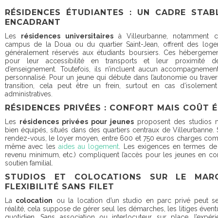
RÉSIDENCES ÉTUDIANTES : UN CADRE STAB
ENCADRANT
Les
résidences universitaires
à Villeurbanne, notamment c
campus de la Doua ou du quartier Saint-Jean, offrent des loge
généralement réservés aux étudiants boursiers. Ces hébergemen
pour leur accessibilité en transports et leur proximité d
d’enseignement. Toutefois, ils n’incluent aucun accompagnement
personnalisé. Pour un jeune qui débute dans l’autonomie ou trave
transition, cela peut être un frein, surtout en cas d’isolement
administratives.
RÉSIDENCES PRIVÉES : CONFORT MAIS COÛT 
Les
résidences privées pour jeunes
proposent des studios 
bien équipés, situés dans des quartiers centraux de Villeurbanne. S
rendez-vous, le loyer moyen, entre 600 et 750 euros charges comp
même avec les
aides au logement
. Les exigences en termes de g
revenu minimum, etc.) compliquent l’accès pour les jeunes en con
soutien familial.
STUDIOS ET COLOCATIONS SUR LE MARC
FLEXIBILITÉ SANS FILET
La
colocation
ou la location d’un studio en parc privé peut se
réalité, cela suppose de gérer seul les démarches, les litiges évent
quotidien. Sans association ou interlocuteur sur place, l’expér