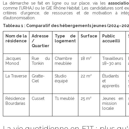
La démarche se fait en ligne ou sur place, via les
associati
comme l’URHAJ ou le GIE Rhône Habitat. Les candidatures sont e
critères d’urgence, de ressources et de motivation à inté
d’autonomisation.
Tableau 1 : Comparatif des hébergements jeunes (2024–202
Nom de la
Adresse
Type de
Surface
Public
résidence
/
logement
accueilli
Quartier
Jacques
Rue du
Chambre
18 m²
Travailleurs
Monod
Tonkin
meublée
18–30 ans
La Traverse
Gratte-
Studio
22 m²
Étudiants
Ciel
équipé
et
apprentis
Résidence
Cusset
T1 meublé
25 m²
Jeunes en
Bourdarias
mission
locale
La vie quotidienne en FJT : plus qu