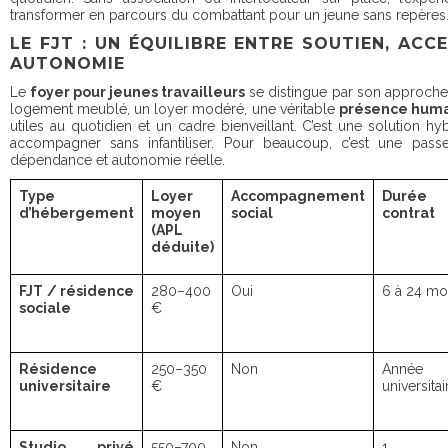
transformer en parcours du combattant pour un jeune sans repères
LE FJT : UN ÉQUILIBRE ENTRE SOUTIEN, ACCE
AUTONOMIE
Le
foyer pour jeunes travailleurs
se distingue par son approche g
logement meublé, un loyer modéré, une véritable
présence hum
utiles au quotidien et un cadre bienveillant. C’est une solution h
accompagner sans infantiliser. Pour beaucoup, c’est une passe
dépendance et autonomie réelle.
Type
Loyer
Accompagnement
Durée 
d’hébergement
moyen
social
contrat
(APL
déduite)
FJT / résidence
280–400
Oui
6 à 24 mo
sociale
€
Résidence
250–350
Non
Année
universitaire
€
universitai
Studio privé
550–700
Non
1 a