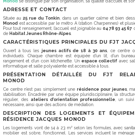
Monod
se distingue par son organisation, sa qualité d’accueil et so
ADRESSE ET CONTACT
Située au
25 rue du Tonkin
, dans un quartier calme et bien dess
Monod
est accessible par le métro A (station Charpennes) et plusi
Pour tout renseignement, l’accueil est joignable au
04 78 93 45 67
o
de
Habitat Jeunes Rhône-Alpes
.
CARACTÉRISTIQUES PRINCIPALES DU FJT JA
Ouvert à tous les
jeunes actifs de 18 à 30 ans
, ce centre 
individuels. Chaque chambre est équipée d’un lit, d’un burea
rangement et d’un coin kitchenette. Un
espace collectif
avec sall
informatique et salle polyvalente est accessible à tous.
PRÉSENTATION DÉTAILLÉE DU FJT RELA
MONOD
Ce centre n’est pas simplement une
résidence pour jeunes
, ma
stabilisation. Encadrée par une équipe pluridisciplinaire, la struct
régulier, des
ateliers d’orientation professionnelle
, un suiv
nécessaire, ainsi que des actions de médiation.
DESCRIPTION DES LOGEMENTS ET ÉQUIPE
RÉSIDENCE JACQUES MONOD
Les logements vont de 14 à 23 m² selon les formules, avec sanitai
mobilier est sobre, fonctionnel. Les services incluent le ména