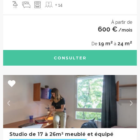
+ 14
À partir de
600 €
/mois
2
2
19 m
24 m
De
à
CONSULTER
Studio de 17 à 26m² meublé et équipé