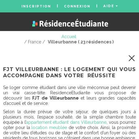
AIDE
INSCRIPTION
CONNEXION
Accueil
/ France /
Villeurbanne ( 23 résidences )
FJT VILLEURBANNE : LE LOGEMENT QUI VOUS
ACCOMPAGNE DANS VOTRE RÉUSSITE
Se loger comme étudiant dans une ville méconnue peut devenir
un vrai casse-tête. ResidenceEtudiante vous propose de
découvrir les
FJT de Villeurbanne
et leurs grandes capacités
d’accueil et de service.
Selon la durée prévue de votre séjour, de quelques jours à
plusieurs mois, l’espace souhaité, de la simple chambre toute
équipée à l’
appartement étudiant dans Villeurbanne
, vous pourrez
opter pour la
location meublée
de votre choix. Ainsi, la proximité
de votre lieu d’études ou de stage et le confort d’un foyer où des
résidents de tous horizons se côtoient dans une bonne ambiance.