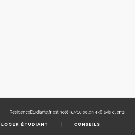
ResidenceEtudiante.fr
est noté
9,7
/
10
selon
438
avis clients.
 LOGER ÉTUDIANT
CONSEILS