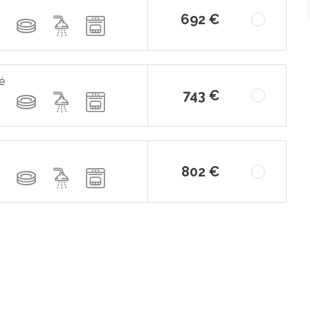
692 €
é
743 €
802 €