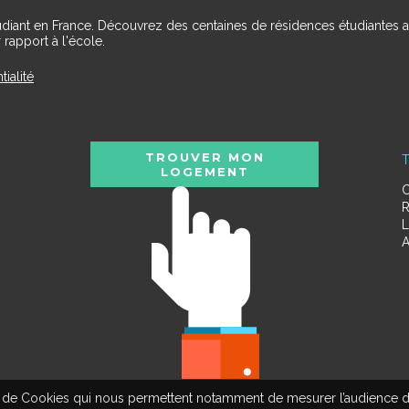
udiant en France. Découvrez des centaines de résidences étudiantes a
 rapport à l'école.
tialité
TROUVER MON
T
LOGEMENT
C
R
L
A
tion de Cookies qui nous permettent notamment de mesurer l’audience d