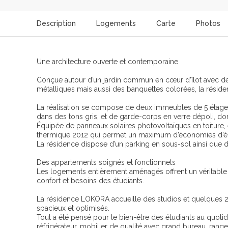
Description
Logements
Carte
Photos
Une architecture ouverte et contemporaine
Conçue autour d’un jardin commun en cœur d’îlot avec des
métalliques mais aussi des banquettes colorées, la résiden
La réalisation se compose de deux immeubles de 5 étages.
dans des tons gris, et de garde-corps en verre dépoli, d
Équipée de panneaux solaires photovoltaïques en toiture, 
thermique 2012 qui permet un maximum d’économies d’é
La résidence dispose d’un parking en sous-sol ainsi que 
Des appartements soignés et fonctionnels
Les logements entièrement aménagés offrent un véritable
confort et besoins des étudiants.
La résidence LOKORA accueille des studios et quelques 2 
spacieux et optimisés.
Tout a été pensé pour le bien-être des étudiants au quotidi
réfrigérateur, mobilier de qualité avec grand bureau, range