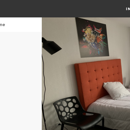
I
nne