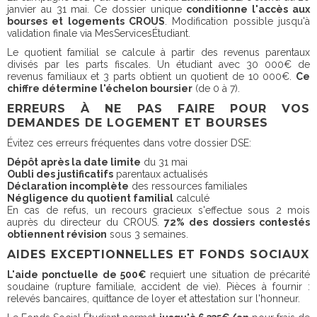
janvier au 31 mai. Ce dossier unique
conditionne l'accès aux
bourses et logements CROUS
. Modification possible jusqu'à
validation finale via MesServicesÉtudiant.
Le quotient familial se calcule à partir des revenus parentaux
divisés par les parts fiscales. Un étudiant avec 30 000€ de
revenus familiaux et 3 parts obtient un quotient de 10 000€.
Ce
chiffre détermine l'échelon boursier
(de 0 à 7).
ERREURS À NE PAS FAIRE POUR VOS
DEMANDES DE LOGEMENT ET BOURSES
Évitez ces erreurs fréquentes dans votre dossier DSE:
Dépôt après la date limite
du 31 mai
Oubli des justificatifs
parentaux actualisés
Déclaration incomplète
des ressources familiales
Négligence du quotient familial
calculé
En cas de refus, un recours gracieux s'effectue sous 2 mois
auprès du directeur du CROUS.
72% des dossiers contestés
obtiennent révision
sous 3 semaines.
AIDES EXCEPTIONNELLES ET FONDS SOCIAUX
L'aide ponctuelle de 500€
requiert une situation de précarité
soudaine (rupture familiale, accident de vie). Pièces à fournir :
relevés bancaires, quittance de loyer et attestation sur l'honneur.