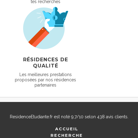
tes recherches
RÉSIDENCES DE
QUALITÉ
Les meilleures prestations
proposées par nos résidences
partenaires
ResidenceEtudiante.fr
est noté
9,7
/
10
selon
438
avis clients.
ACCUEIL
RECHERCHE