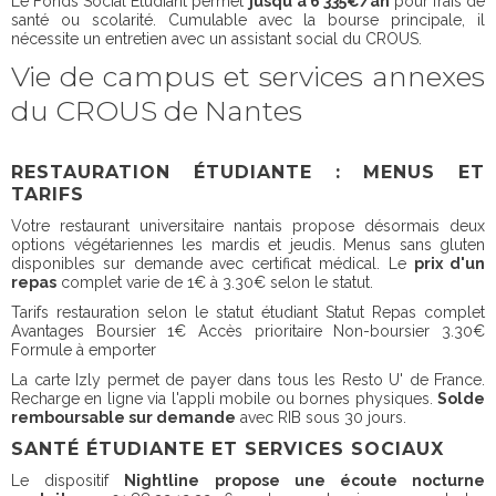
Le Fonds Social Étudiant permet
jusqu'à 6 335€/an
pour frais de
santé ou scolarité. Cumulable avec la bourse principale, il
nécessite un entretien avec un assistant social du CROUS.
Vie de campus et services annexes
du CROUS de Nantes
RESTAURATION ÉTUDIANTE : MENUS ET
TARIFS
Votre restaurant universitaire nantais propose désormais deux
options végétariennes les mardis et jeudis. Menus sans gluten
disponibles sur demande avec certificat médical. Le
prix d'un
repas
complet varie de 1€ à 3.30€ selon le statut.
Tarifs restauration selon le statut étudiant Statut Repas complet
Avantages Boursier 1€ Accès prioritaire Non-boursier 3.30€
Formule à emporter
La carte Izly permet de payer dans tous les Resto U' de France.
Recharge en ligne via l'appli mobile ou bornes physiques.
Solde
remboursable sur demande
avec RIB sous 30 jours.
SANTÉ ÉTUDIANTE ET SERVICES SOCIAUX
Le dispositif
Nightline propose une écoute nocturne