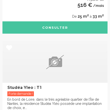
516 €
/mois
2
2
25 m
33 m
De
à
CONSULTER
Studéa Yleo : T1
Forte demande !
En bord de Loire, dans le très agréable quartier de l’Île de
Nantes, la résidence Studéa Yléo possède une implantation
de choix, e...