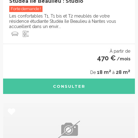
Studéa Ile Beaulieu : Studio
Forte demande !
Les confortables T1, T1 bis et T2 meublés de votre
résidence étudiante Studéa île Beaulieu à Nantes vous
accueillent dans un envir...
À partir de
470 €
/mois
2
2
18 m
28 m
De
à
CONSULTER