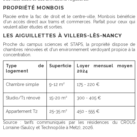
PROPRIÉTÉ MONBOIS
Placée entre la fac de droit et le centre-ville, Monbois bénéficie
d'un accès direct aux trams et commerces. Parfait pour ceux qui
veulent allier études et sorties.
LES AIGUILLETTES À VILLERS-LÈS-NANCY
Proche du campus sciences et STAPS, la propriété dispose de
chambres rénovées et d'un environnement verdoyant propice à la
concentration.
Type de
Superficie
Loyer mensuel moyen
logement
2024
Chambre simple
9-12 m²
175 - 220 €
Studio/T1 rénové
15-20 m²
300 - 405 €
Appartement T2
25-35 m²
450 - 555 €
Source : tarifs communiqués par les résidences du CROUS
Lorraine (Saulcy et Technopôle à Metz), 2026.