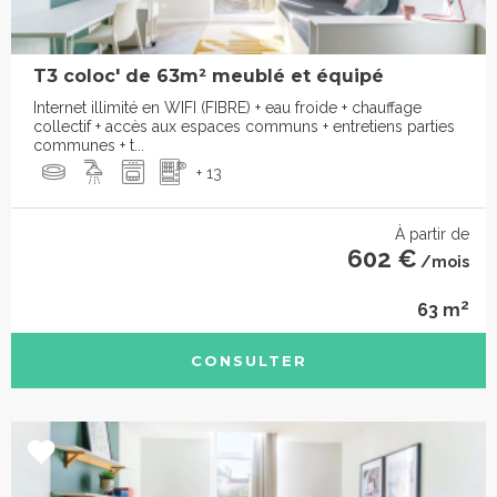
T3 coloc' de 63m² meublé et équipé
Internet illimité en WIFI (FIBRE) + eau froide + chauffage
collectif + accès aux espaces communs + entretiens parties
communes + t...
+ 13
À partir de
602 €
/mois
2
63 m
CONSULTER