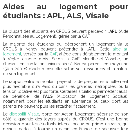
Aides au logement pour
étudiants : APL, ALS, Visale
La plupart des étudiants en CROUS peuvent percevoir l'
APL
(Aide
Personnalisée au Logement), gérée par la CAF.
La majorité des étudiants qui décrochent un logement via le
CROUS à Nancy peuvent prétendre à l'APL. Cette
aide au
logement
, versée par la
CAF
, allège considérablement le montant
à régler chaque mois. Selon la CAF Meurthe-et-Moselle, un
étudiant en habitation universitaire à Nancy perçoit en moyenne
150 à 200 € d'aide mensuelle, selon ses ressources et la nature
de son logement.
Le rapport entre le montant payé et l'aide perçue reste nettement
plus favorable qu'à Paris ou dans les grandes métropoles, où la
tension locative est plus forte. Certaines situations permettent aussi
de bénéficier de l'
ALS
(Allocation de Logement Sociale),
notamment pour les étudiants en alternance ou ceux dont les
parents ne peuvent plus les rattacher fiscalement.
Le
dispositif Visale
, porté par Action Logement, sécurise de son
côté la garantie des loyers auprès du CROUS. C'est une bonne
occasion pour les étudiants internationaux ou primo-entrants, qui
peinent parfois à fournir un garant en France, de sécuriser leur