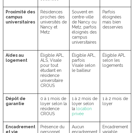
Proximité des
Résidences
Souvent en
Parfois
campus
proches des
centre-ville
éloignées
universitaires
universités de
de Nancy ou
mais bien
Nancy et
Metz, parfois
desservies
Metz
éloignés des
campus
universitaires
Aides au
Éligible APL,
Éligible APL,
Éligible APL
logement
ALS, Visale
parfois
selon les
pour tout
Visale selon
logements
étudiant en
le bailleur
résidence
universitaire
CROUS
Dépôt de
0 à 1 mois de
1 à 2 mois de
1 à 2 mois de
garantie
loyer selon la
loyer selon
loyer
résidence
la
location
CROUS
privée
Encadrement
Présence du
Aucun
Encadrement
et vie
personnel
encadrement
variable