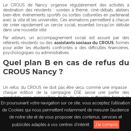
Le CROUS de Nancy organise régulièrement des activités à
destination des résidents : soirées à thème, ciné-débats, ateliers
bien-être, événements sportifs ou sorties culturelles en partenariat
avec la ville et les universités. Ces animations permettent à chacun
de créer rapidement un cercle social, essentiel lorsqu'on débute
dans une nouvelle ville.
Par ailleurs, un accompagnement social est assuré par des
référents résidents ou des
assistants sociaux du CROUS
, formés
pour aider les étudiants confrontés à des difficultés financières,
psychologiques ou administratives.
Quel plan B en cas de refus du
CROUS Nancy ?
Un refus du CROUS ne doit pas être vécu comme une impasse :
chaque édition de la campagne DSE laisse une partie des
candidats sans proposition, faute de places suffisantes face à la
demande nationale. Plusieurs solutions permettent malgré tout de
En poursuivant votre navigation sur ce site, vous acceptez l’utilisation
se loger à un prix raisonnable à Nancy
.
de Cookies qui nous permettent notamment de mesurer l’audience
Les habitations privées constituent l'alternative initiale: elles offrent
de notre site et de vous proposer des contenus, services et
un service comparable à celui du CROUS (laverie, salle de travail,
EN
publicités adaptés à vos centres d’intérêt.
J'ai compris
parfois salle de sport) pour un budget légèrement supérieur,
autour de 400 à 600 €
charges comprises.