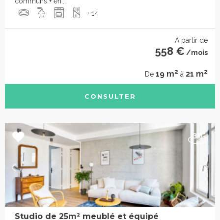
communs + en...
+ 14
À partir de
558 €
/mois
2
2
19 m
21 m
De
à
CONSULTER
Studio de 25m² meublé et équipé