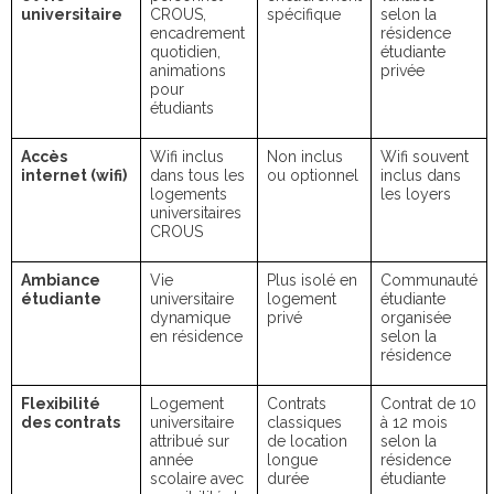
universitaire
CROUS,
spécifique
selon la
encadrement
résidence
quotidien,
étudiante
animations
privée
pour
étudiants
Accès
Wifi inclus
Non inclus
Wifi souvent
internet (wifi)
dans tous les
ou optionnel
inclus dans
logements
les loyers
universitaires
CROUS
Ambiance
Vie
Plus isolé en
Communauté
étudiante
universitaire
logement
étudiante
dynamique
privé
organisée
en résidence
selon la
résidence
Flexibilité
Logement
Contrats
Contrat de 10
des contrats
universitaire
classiques
à 12 mois
attribué sur
de location
selon la
année
longue
résidence
scolaire avec
durée
étudiante