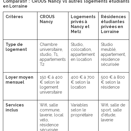
Comparatif : CROUS Nancy vs autres logements étudiants
en Lorraine
Critères
CROUS
Logements
Résidences
Nancy
privés à
étudiantes
Nancy et
privées en
Metz
Lorraine
Type de
Chambre
Studio,
Studio
logement
universitaire,
colocation,
meublé,
studio, T1,
appartement
appartement,
appartements
en location
résidence
T2
sécurisée
Loyer moyen
150 € à 400
400 € à 700
500 € à 800
mensuel
€ selon le
€ selon la
€ selon la
logement
location
résidence
universitaire
Services
Wifi, salle
Variables
Wifi, salle de
inclus
commune,
selon le
sport, salle
laverie, local
propriétaire
d'étude,
vélo,
laverie
résidence
sécurisée