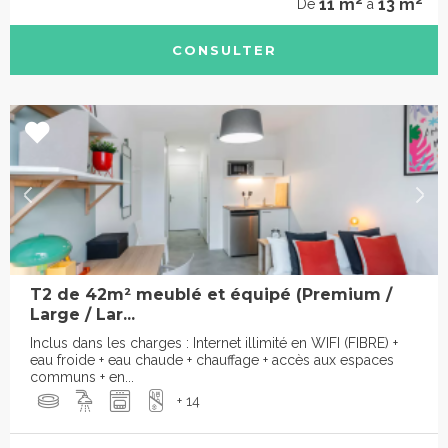
11 m
13 m
De
à
CONSULTER
T2 de 42m² meublé et équipé (Premium /
Large / Lar...
Inclus dans les charges : Internet illimité en WIFI (FIBRE) +
eau froide + eau chaude + chauffage + accès aux espaces
communs + en...
+ 14