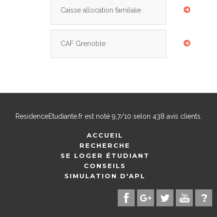
Caisse allocation familiale
CAF Grenoble
ResidenceEtudiante.fr
est noté
9,7
/
10
selon
438
avis clients.
ACCUEIL
RECHERCHE
SE LOGER ÉTUDIANT
CONSEILS
SIMULATION D'APL