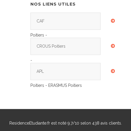
NOS LIENS UTILES
CAF
Poitiers -
CROUS Poitiers
-
APL
Poitiers - ERASMUS Poitiers
ResidenceEtudiante.fr
est noté
9,7
/
10
selon
438
avis clients.