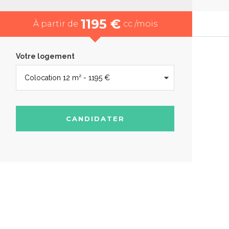
1195 €
À partir de
cc /mois
Votre logement
CANDIDATER