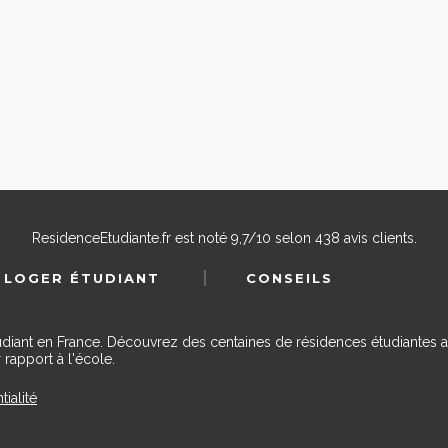
ResidenceEtudiante.fr
est noté
9,7
/
10
selon
438
avis clients.
 LOGER ÉTUDIANT
CONSEILS
udiant en France. Découvrez des centaines de résidences étudiantes a
 rapport à l'école.
tialité