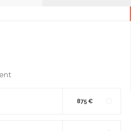
ment
875 €