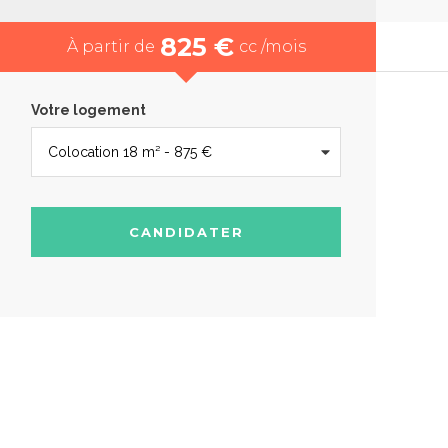
825 €
À partir de
cc /mois
Votre logement
CANDIDATER