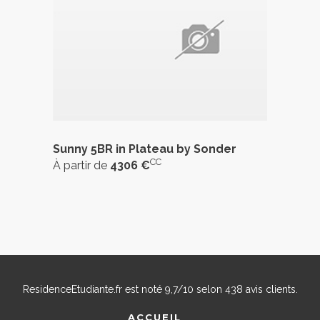
Sunny 5BR in Plateau by Sonder
CC
À partir de
4306 €
ResidenceEtudiante.fr
est noté
9,7
/
10
selon
438
avis clients.
ACCUEIL