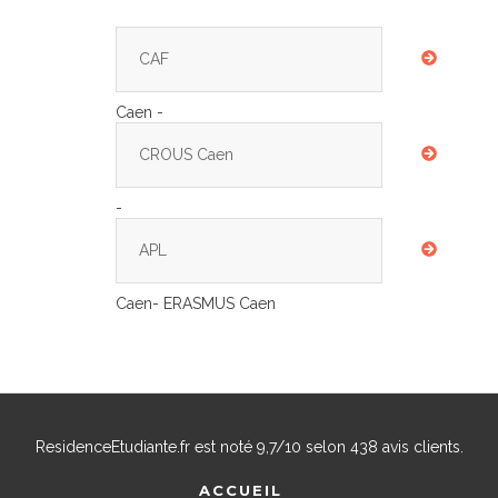
CAF
Caen -
CROUS Caen
-
APL
Caen- ERASMUS Caen
ResidenceEtudiante.fr
est noté
9,7
/
10
selon
438
avis clients.
ACCUEIL