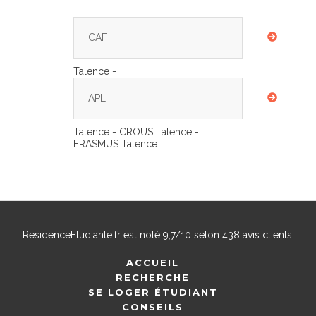
CAF
Talence -
APL
Talence - CROUS Talence -
ERASMUS Talence
ResidenceEtudiante.fr
est noté
9,7
/
10
selon
438
avis clients.
ACCUEIL
RECHERCHE
SE LOGER ÉTUDIANT
CONSEILS